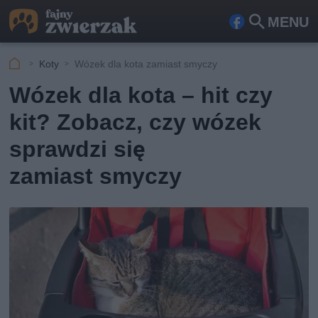
MENU
Fa
Szu
ceb
kaj
Koty
Wózek dla kota zamiast smyczy
ook
Wózek dla kota – hit czy
kit? Zobacz, czy wózek
sprawdzi się
zamiast smyczy