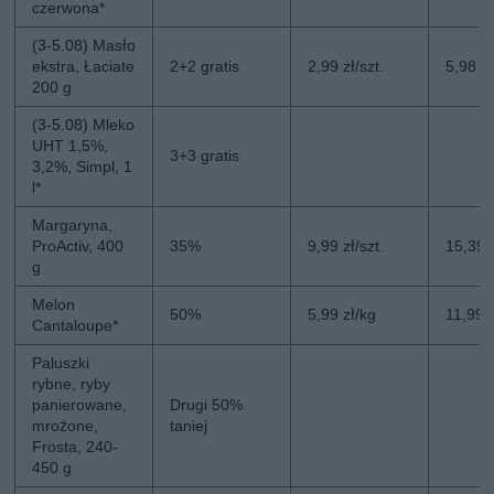
czerwona*
(3-5.08) Masło
ekstra, Łaciate
2+2 gratis
2,99 zł/szt.
5,98 zł
200 g
(3-5.08) Mleko
UHT 1,5%,
3+3 gratis
3,2%, Simpl, 1
l*
Margaryna,
ProActiv, 400
35%
9,99 zł/szt.
15,39 z
g
Melon
50%
5,99 zł/kg
11,99 
Cantaloupe*
Paluszki
rybne, ryby
panierowane,
Drugi 50%
mrożone,
taniej
Frosta, 240-
450 g