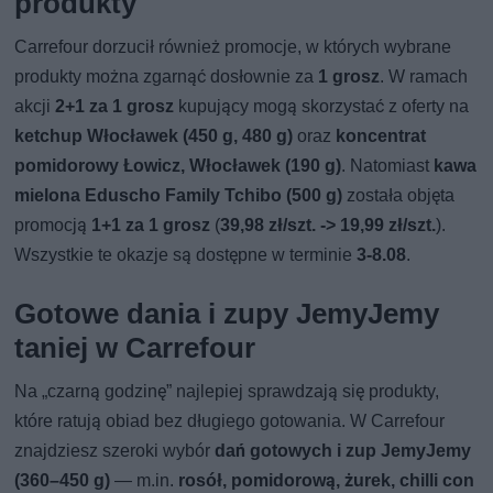
produkty
Carrefour dorzucił również promocje, w których wybrane
produkty można zgarnąć dosłownie za
1 grosz
. W ramach
akcji
2+1 za 1 grosz
kupujący mogą skorzystać z oferty na
ketchup Włocławek (450 g, 480 g)
oraz
koncentrat
pomidorowy Łowicz, Włocławek (190 g)
. Natomiast
kawa
mielona Eduscho Family Tchibo (500 g)
została objęta
promocją
1+1 za 1 grosz
(
39,98 zł/szt. -> 19,99 zł/szt.
).
Wszystkie te okazje są dostępne w terminie
3-8.08
.
Gotowe dania i zupy JemyJemy
taniej w Carrefour
Na „czarną godzinę” najlepiej sprawdzają się produkty,
które ratują obiad bez długiego gotowania. W Carrefour
znajdziesz szeroki wybór
dań gotowych i zup JemyJemy
(360–450 g)
— m.in.
rosół, pomidorową, żurek, chilli con