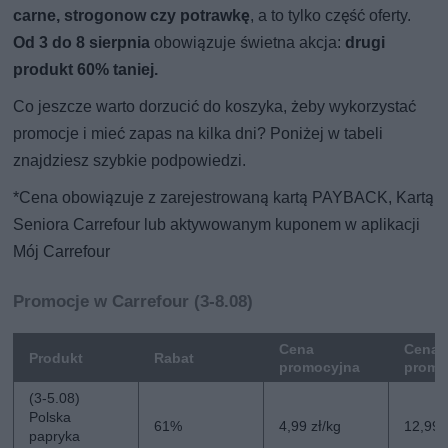
carne, strogonow czy potrawkę
, a to tylko część oferty.
Od 3 do 8 sierpnia
obowiązuje świetna akcja:
drugi
produkt 60% taniej.
Co jeszcze warto dorzucić do koszyka, żeby wykorzystać
promocje i mieć zapas na kilka dni? Poniżej w tabeli
znajdziesz szybkie podpowiedzi.
*Cena obowiązuje z zarejestrowaną kartą PAYBACK, Kartą
Seniora Carrefour lub aktywowanym kuponem w aplikacji
Mój Carrefour
Promocje w Carrefour (3-8.08)
Cena
Cena 
Produkt
Rabat
promocyjna
promo
(3-5.08)
Polska
61%
4,99 zł/kg
12,99 
papryka