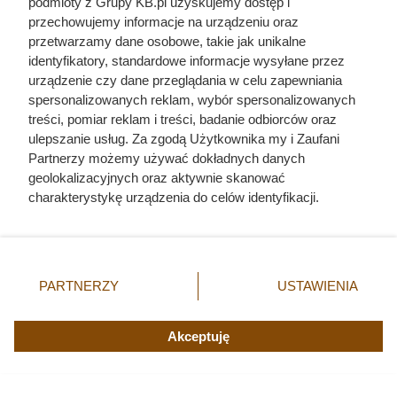
podmioty z Grupy KB.pl uzyskujemy dostęp i
Kabanosy
przechowujemy informacje na urządzeniu oraz
Tarczyński
2+1 za 1 grosz
4,53 zł/szt.
6,11 zł
przetwarzamy dane osobowe, takie jak unikalne
Exclusive, 105
identyfikatory, standardowe informacje wysyłane przez
g
urządzenie czy dane przeglądania w celu zapewniania
Oliwa extra
spersonalizowanych reklam, wybór spersonalizowanych
virgin, Basso,
1+1 za 1 grosz
treści, pomiar reklam i treści, badanie odbiorców oraz
1 l
ulepszanie usług. Za zgodą Użytkownika my i Zaufani
Partnerzy możemy używać dokładnych danych
geolokalizacyjnych oraz aktywnie skanować
charakterystykę urządzenia do celów identyfikacji.
Ponieważ cenimy Twoją prywatność, prosimy o zgodę na
korzystanie z tych technologii poprzez kliknięcie
„Akceptuję”. Zgoda jest dobrowolna i zawsze możesz ją
zmienić/wycofać klikając przycisk ustawień prywatności
PARTNERZY
USTAWIENIA
znajdujący się w lewym dolnym rogu strony. Niektóre
rodzaje przetwarzania danych nie wymagają zgody
użytkownika, ale masz prawo sprzeciwić się takiemu
Akceptuję
przetwarzaniu. Preferencje będą miały zastosowania tylko
na tej witrynie.