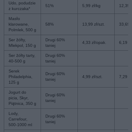
Udo, podudzie
51%
5,99 zł/kg
12,39 
z kurczaka*
Masło
klarowane,
58%
13,99 zł/szt.
33,69 z
Polmlek, 500 g
Ser żółty,
Drugi 60%
4,33 zł/opak.
6,19 z
Mlekpol, 150 g
taniej
Ser żółty tarty,
Drugi 60%
40-500 g
taniej
Serek
Drugi 60%
Philadelphia,
4,99 zł/szt.
7,29 zł
taniej
125 g
Jogurt do
Drugi 60%
picia, Skyr,
taniej
Piątnica, 350 g
Lody,
Drugi 60%
Carrefour,
taniej
500-1000 ml