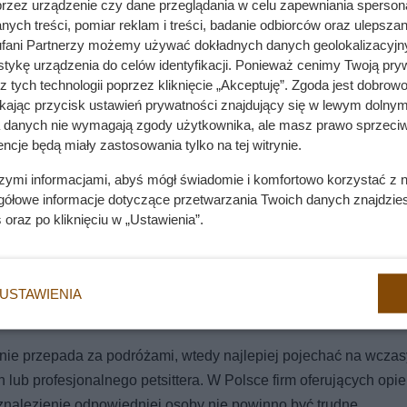
przez urządzenie czy dane przeglądania w celu zapewniania sperson
ych treści, pomiar reklam i treści, badanie odbiorców oraz ulepszan
fani Partnerzy możemy używać dokładnych danych geolokalizacyjn
tykę urządzenia do celów identyfikacji. Ponieważ cenimy Twoją pry
z tych technologii poprzez kliknięcie „Akceptuję”. Zgoda jest dobro
ikając przycisk ustawień prywatności znajdujący się w lewym dolnym
a danych nie wymagają zgody użytkownika, ale masz prawo sprzeciw
ncje będą miały zastosowania tylko na tej witrynie.
szymi informacjami, abyś mógł świadomie i komfortowo korzystać z
gółowe informacje dotyczące przetwarzania Twoich danych znajdzi
s
oraz po kliknięciu w „Ustawienia”.
USTAWIENIA
y i nie przepada za podróżami, wtedy najlepiej pojechać na wczas
ub profesjonalnego petsittera. W Polsce firm oferujących opi
 znalezienie odpowiedniej osoby nie powinno być trudne.