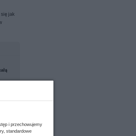
się jak
w
całą
stęp i przechowujemy
ory, standardowe