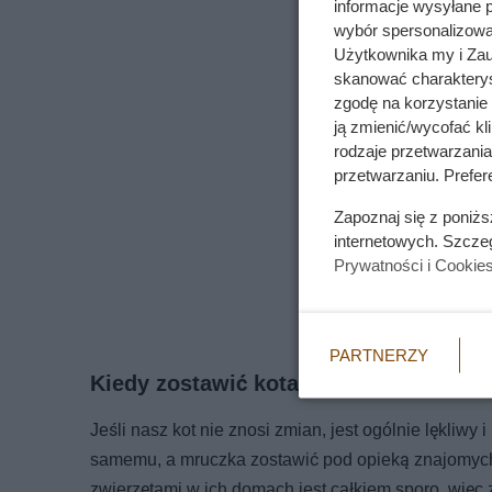
informacje wysyłane 
wybór spersonalizowan
Użytkownika my i Zau
skanować charakterys
zgodę na korzystanie 
ją zmienić/wycofać kl
rodzaje przetwarzani
przetwarzaniu. Prefere
Zapoznaj się z poniż
internetowych. Szcze
Prywatności i Cookie
PARTNERZY
Kiedy zostawić kota w domu?
Jeśli nasz kot nie znosi zmian, jest ogólnie lękliw
samemu, a mruczka zostawić pod opieką znajomych l
zwierzętami w ich domach jest całkiem sporo, więc