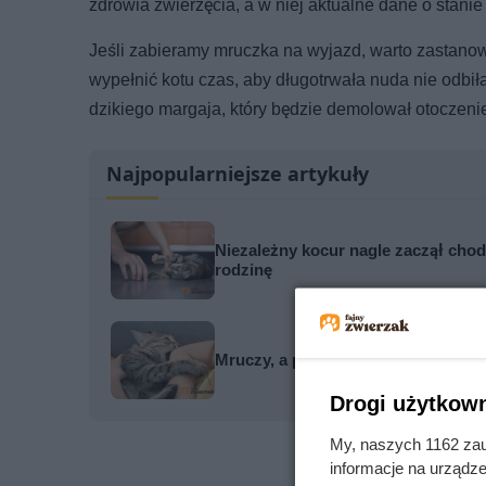
zdrowia zwierzęcia, a w niej aktualne dane o stanie
Jeśli zabieramy mruczka na wyjazd, warto zastanowi
wypełnić kotu czas, aby długotrwała nuda nie odbi
dzikiego margaja, który będzie demolował otoczenie 
Najpopularniejsze artykuły
Niezależny kocur nagle zaczął cho
rodzinę
Mruczy, a po chwili nagle gryzie?
Drogi użytkown
My, naszych 1162 zau
informacje na urządze