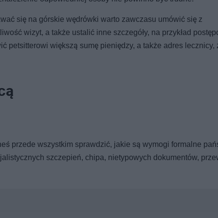
wać się na górskie wędrówki warto zawczasu umówić się z
iwość wizyt, a także ustalić inne szczegóły, na przykład postę
ć petsitterowi większą sumę pieniędzy, a także adres lecznicy, z
cą
eneś przede wszystkim sprawdzić, jakie są wymogi formalne pań
cjalistycznych szczepień, chipa, nietypowych dokumentów, prz