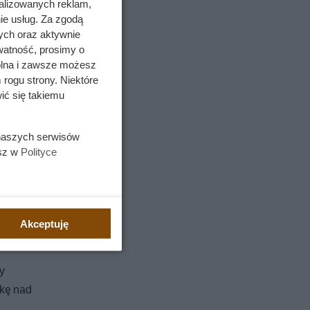
alizowanych reklam,
ie usług. Za zgodą
ych oraz aktywnie
watność, prosimy o
wolna i zawsze możesz
 rogu strony. Niektóre
ić się takiemu
 naszych serwisów
esz w
Polityce
Akceptuję
y
ekę nad