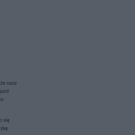
 że nasz
jazd
ko
o się
czkę