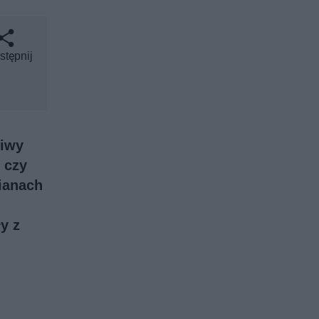
stępnij
ziwy
 czy
cianach
y z