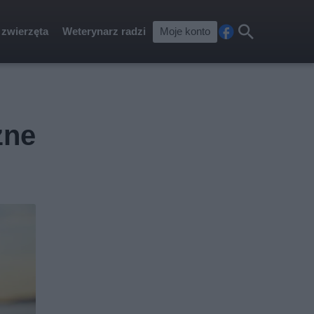
 zwierzęta
Weterynarz radzi
Moje konto
Fa
Szu
ceb
kaj
ook
zne