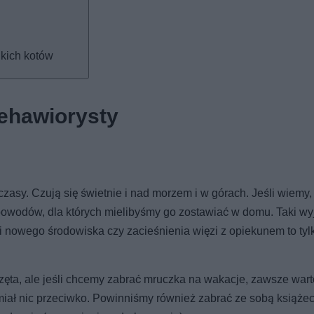
ikich kotów
ehawiorysty
czasy. Czują się świetnie i nad morzem i w górach. Jeśli wiemy,
powodów, dla których mielibyśmy go zostawiać w domu. Taki wy
i nowego środowiska czy zacieśnienia więzi z opiekunem to tyl
zęta, ale jeśli chcemy zabrać mruczka na wakacje, zawsze wart
miał nic przeciwko. Powinniśmy również zabrać ze sobą książe