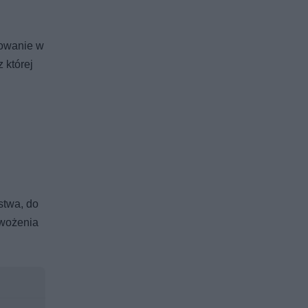
powanie w
 której
stwa, do
ewożenia