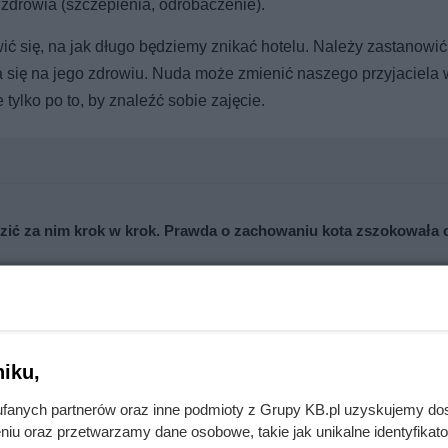
 zdrowia (szczepienia, odrobaczenie).
ć się, na jak długo będziemy znikać hotelu. Należy zastanowić 
ła się na jego zdrowiu. Nuda może zmienić naszego przyjaciela 
tylko po to, by znaleźć sobie zajęcie.
dzić za nim krok w krok. Prawda o zachowaniu kota zszokowała 
 Behawioryści ostrzegają przed popularnym błędem
iku,
fanych partnerów oraz inne podmioty z Grupy KB.pl uzyskujemy do
niu oraz przetwarzamy dane osobowe, takie jak unikalne identyfikat