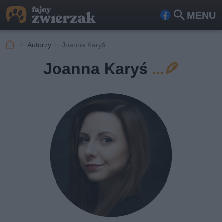
MENU
Fa
Szu
ceb
kaj
Autorzy
Joanna Karyś
ook
Joanna Karyś