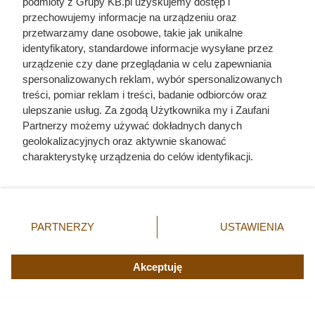
podmioty z Grupy KB.pl uzyskujemy dostęp i
przechowujemy informacje na urządzeniu oraz
Wścieklizna u kota domowego nie jest częsta. Kot może
przetwarzamy dane osobowe, takie jak unikalne
zarazić się nią m.in. po ugryzieniu. Zobacz, ile trwa okres
identyfikatory, standardowe informacje wysyłane przez
urządzenie czy dane przeglądania w celu zapewniania
wylęgania się wirusa i jakie są tego objawy!
spersonalizowanych reklam, wybór spersonalizowanych
treści, pomiar reklam i treści, badanie odbiorców oraz
ulepszanie usług. Za zgodą Użytkownika my i Zaufani
Partnerzy możemy używać dokładnych danych
geolokalizacyjnych oraz aktywnie skanować
charakterystykę urządzenia do celów identyfikacji.
Ponieważ cenimy Twoją prywatność, prosimy o zgodę na
korzystanie z tych technologii poprzez kliknięcie
„Akceptuję”. Zgoda jest dobrowolna i zawsze możesz ją
zmienić/wycofać klikając przycisk ustawień prywatności
PARTNERZY
USTAWIENIA
znajdujący się w lewym dolnym rogu strony. Niektóre
rodzaje przetwarzania danych nie wymagają zgody
użytkownika, ale masz prawo sprzeciwić się takiemu
Akceptuję
przetwarzaniu. Preferencje będą miały zastosowania tylko
na tej witrynie.
Dlaczego kot nie chce jeść? Oto 8