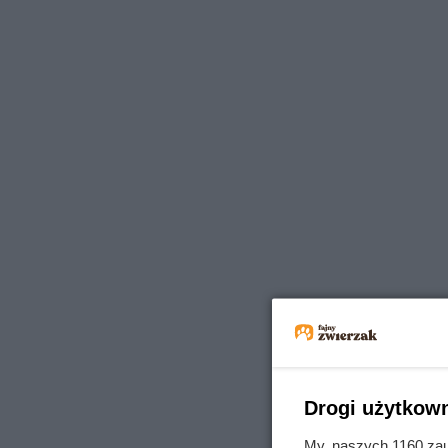
Drogi użytkown
My, naszych 1160 zau