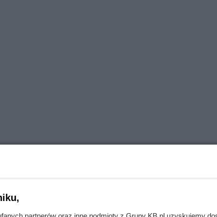
iku,
fanych partnerów oraz inne podmioty z Grupy KB.pl uzyskujemy do