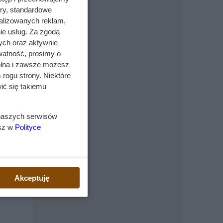
ory, standardowe
alizowanych reklam,
ie usług. Za zgodą
ych oraz aktywnie
watność, prosimy o
wolna i zawsze możesz
 rogu strony. Niektóre
ić się takiemu
 naszych serwisów
esz w
Polityce
Akceptuję