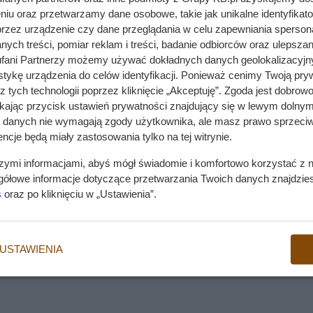
niu oraz przetwarzamy dane osobowe, takie jak unikalne identyfikat
przez urządzenie czy dane przeglądania w celu zapewniania sperson
ych treści, pomiar reklam i treści, badanie odbiorców oraz ulepszan
fani Partnerzy możemy używać dokładnych danych geolokalizacyjn
tykę urządzenia do celów identyfikacji. Ponieważ cenimy Twoją pry
z tych technologii poprzez kliknięcie „Akceptuję”. Zgoda jest dobro
ikając przycisk ustawień prywatności znajdujący się w lewym dolnym
a danych nie wymagają zgody użytkownika, ale masz prawo sprzeciw
ncje będą miały zastosowania tylko na tej witrynie.
szymi informacjami, abyś mógł świadomie i komfortowo korzystać z
gółowe informacje dotyczące przetwarzania Twoich danych znajdzi
s
oraz po kliknięciu w „Ustawienia”.
USTAWIENIA