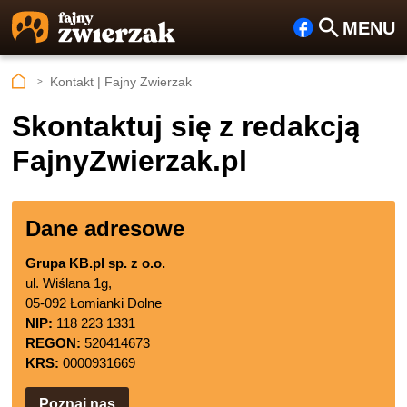
MENU
Fa
Szu
ceb
kaj
Kontakt | Fajny Zwierzak
ook
Skontaktuj się z redakcją
FajnyZwierzak.pl
Dane adresowe
Grupa KB.pl sp. z o.o.
ul. Wiślana 1g,
05-092 Łomianki Dolne
NIP:
118 223 1331
REGON:
520414673
KRS:
0000931669
Poznaj nas