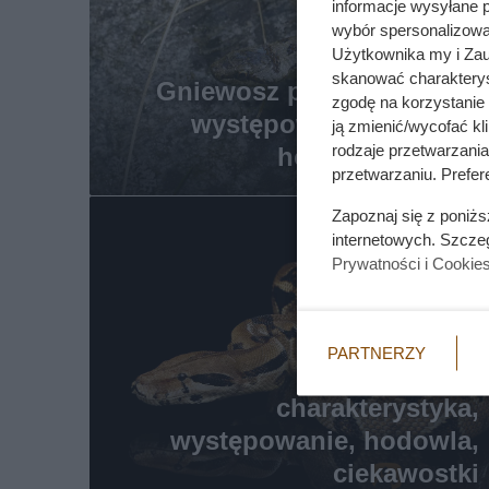
informacje wysyłane 
wybór spersonalizowan
Użytkownika my i Zau
skanować charakterys
Gniewosz plamisty - opis,
zgodę na korzystanie 
występowanie, zdjęcia,
ją zmienić/wycofać kl
rodzaje przetwarzani
hodowla, opinie
przetwarzaniu. Prefere
Zapoznaj się z poniż
internetowych. Szcze
Prywatności i Cookie
PARTNERZY
Boa dusiciel -
charakterystyka,
występowanie, hodowla,
ciekawostki