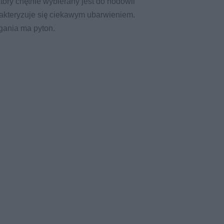
który chętnie wybierany jest do hodowli
akteryzuje się ciekawym ubarwieniem.
gania ma pyton.