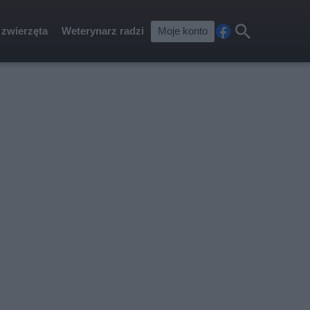
 zwierzęta
Weterynarz radzi
Moje konto
Fa
Szu
ceb
kaj
ook