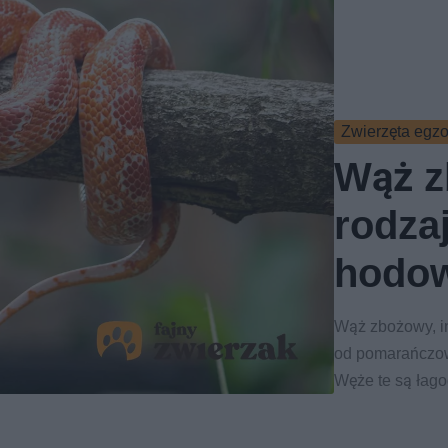
Zwierzęta egz
Wąż z
rodza
hodow
Wąż zbożowy, i
od pomarańczo
Węże te są łag