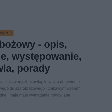
otyczne
bożowy - opis,
je, występowanie,
la, porady
naczej zwany zbożówką, to wąż o ubarwieniu
wego do szarobrązowego i ciekawym wzorem.
odne i mają małe wymagania hodowlane.