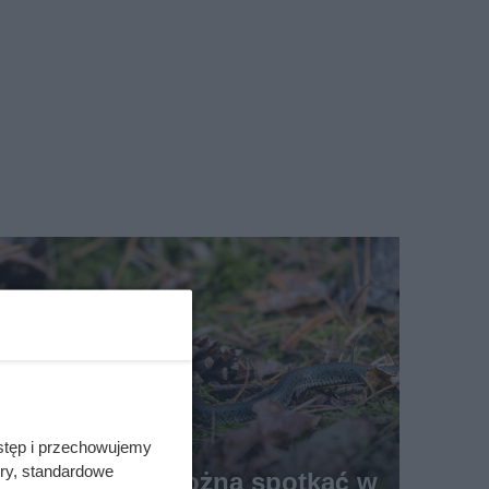
stęp i przechowujemy
ory, standardowe
Jakie węże można spotkać w