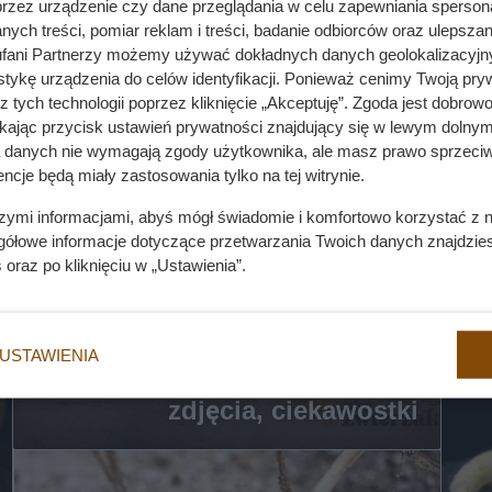
przez urządzenie czy dane przeglądania w celu zapewniania sperson
charakterystyka,
P
ych treści, pomiar reklam i treści, badanie odbiorców oraz ulepszan
występowanie, zdjęcia,
fani Partnerzy możemy używać dokładnych danych geolokalizacyjn
tykę urządzenia do celów identyfikacji. Ponieważ cenimy Twoją pry
ciekawostki
z tych technologii poprzez kliknięcie „Akceptuję”. Zgoda jest dobro
ikając przycisk ustawień prywatności znajdujący się w lewym dolnym
a danych nie wymagają zgody użytkownika, ale masz prawo sprzeciw
ncje będą miały zastosowania tylko na tej witrynie.
szymi informacjami, abyś mógł świadomie i komfortowo korzystać z
gółowe informacje dotyczące przetwarzania Twoich danych znajdzi
s
oraz po kliknięciu w „Ustawienia”.
Czarna mamba - opis,
USTAWIENIA
długość, występowanie,
zdjęcia, ciekawostki