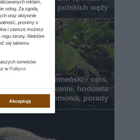
alizowanych reklam,
olsce? Oto lista polskich węży
ie usług. Za zgodą
ych oraz aktywnie
watność, prosimy o
wolna i zawsze możesz
 rogu strony. Niektóre
ić się takiemu
 naszych serwisów
esz w
Polityce
Kameleon jemeński - opis,
występowanie, hodowla
domowa, porady
Akceptuję