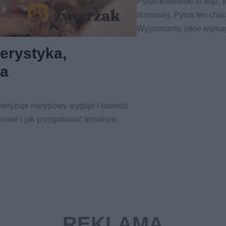
Pyton królewski to wąż, 
domowej. Pyton ten char
Wyjaśniamy, jakie wyma
erystyka,
na
teryzuje nietypowy wygląd i łatwość
owi i jak przygotować terrarium.