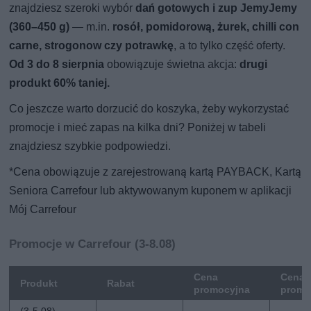
znajdziesz szeroki wybór
dań gotowych i zup JemyJemy
(360–450 g)
— m.in.
rosół, pomidorową, żurek, chilli con
carne, strogonow czy potrawkę
, a to tylko część oferty.
Od 3 do 8 sierpnia
obowiązuje świetna akcja:
drugi
produkt 60% taniej.
Co jeszcze warto dorzucić do koszyka, żeby wykorzystać
promocje i mieć zapas na kilka dni? Poniżej w tabeli
znajdziesz szybkie podpowiedzi.
*Cena obowiązuje z zarejestrowaną kartą PAYBACK, Kartą
Seniora Carrefour lub aktywowanym kuponem w aplikacji
Mój Carrefour
Promocje w Carrefour (3-8.08)
Cena
Cena 
Produkt
Rabat
promocyjna
promo
(3-5.08)