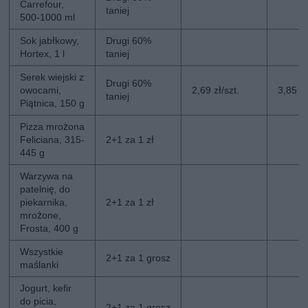
Carrefour,
taniej
500-1000 ml
Sok jabłkowy,
Drugi 60%
Hortex, 1 l
taniej
Serek wiejski z
Drugi 60%
owocami,
2,69 zł/szt.
3,85 zł
taniej
Piątnica, 150 g
Pizza mrożona
Feliciana, 315-
2+1 za 1 zł
445 g
Warzywa na
patelnię, do
piekarnika,
2+1 za 1 zł
mrożone,
Frosta, 400 g
Wszystkie
2+1 za 1 grosz
maślanki
Jogurt, kefir
do picia,
2+1 za 1 grosz