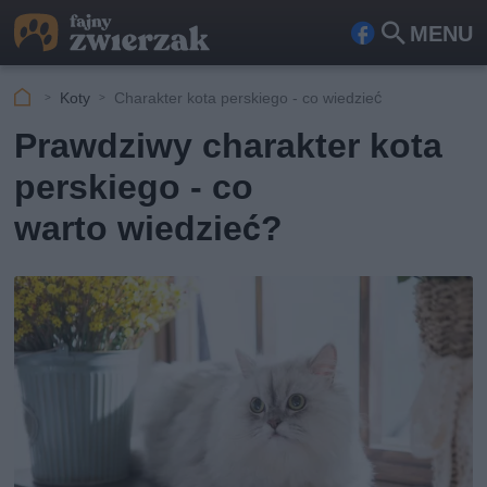
MENU
Fa
Szu
ceb
kaj
Koty
Charakter kota perskiego - co wiedzieć
ook
Prawdziwy charakter kota
perskiego - co
warto wiedzieć?