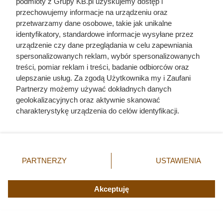
podmioty z Grupy KB.pl uzyskujemy dostęp i
przechowujemy informacje na urządzeniu oraz
przetwarzamy dane osobowe, takie jak unikalne
identyfikatory, standardowe informacje wysyłane przez
urządzenie czy dane przeglądania w celu zapewniania
spersonalizowanych reklam, wybór spersonalizowanych
treści, pomiar reklam i treści, badanie odbiorców oraz
ulepszanie usług. Za zgodą Użytkownika my i Zaufani
Partnerzy możemy używać dokładnych danych
geolokalizacyjnych oraz aktywnie skanować
charakterystykę urządzenia do celów identyfikacji.
Ponieważ cenimy Twoją prywatność, prosimy o zgodę na
korzystanie z tych technologii poprzez kliknięcie
„Akceptuję”. Zgoda jest dobrowolna i zawsze możesz ją
zmienić/wycofać klikając przycisk ustawień prywatności
PARTNERZY
USTAWIENIA
znajdujący się w lewym dolnym rogu strony. Niektóre
rodzaje przetwarzania danych nie wymagają zgody
użytkownika, ale masz prawo sprzeciwić się takiemu
Akceptuję
przetwarzaniu. Preferencje będą miały zastosowania tylko
na tej witrynie.