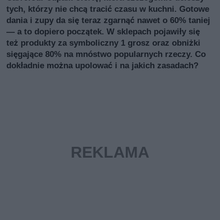
tych, którzy nie chcą tracić czasu w kuchni. Gotowe
dania i zupy da się teraz zgarnąć nawet o 60% taniej
— a to dopiero początek. W sklepach pojawiły się
też produkty za symboliczny 1 grosz oraz obniżki
sięgające 80% na mnóstwo popularnych rzeczy. Co
dokładnie można upolować i na jakich zasadach?