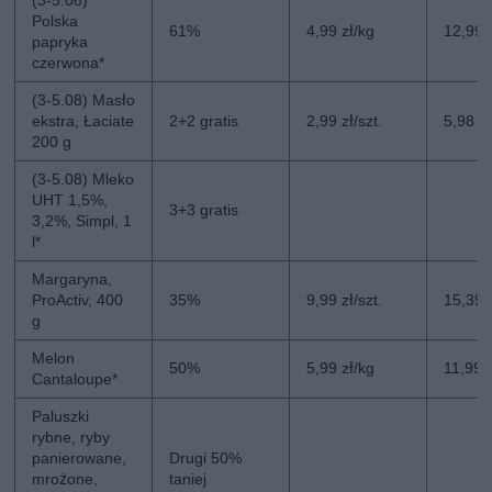
Polska
61%
4,99 zł/kg
12,99 
papryka
czerwona*
(3-5.08) Masło
ekstra, Łaciate
2+2 gratis
2,99 zł/szt.
5,98 zł
200 g
(3-5.08) Mleko
UHT 1,5%,
3+3 gratis
3,2%, Simpl, 1
l*
Margaryna,
ProActiv, 400
35%
9,99 zł/szt.
15,39 z
g
Melon
50%
5,99 zł/kg
11,99 
Cantaloupe*
Paluszki
rybne, ryby
panierowane,
Drugi 50%
mrożone,
taniej