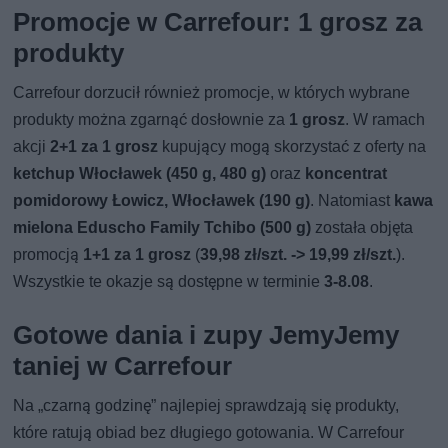
Promocje w Carrefour: 1 grosz za
produkty
Carrefour dorzucił również promocje, w których wybrane
produkty można zgarnąć dosłownie za
1 grosz
. W ramach
akcji
2+1 za 1 grosz
kupujący mogą skorzystać z oferty na
ketchup Włocławek (450 g, 480 g)
oraz
koncentrat
pomidorowy Łowicz, Włocławek (190 g)
. Natomiast
kawa
mielona Eduscho Family Tchibo (500 g)
została objęta
promocją
1+1 za 1 grosz
(
39,98 zł/szt. -> 19,99 zł/szt.
).
Wszystkie te okazje są dostępne w terminie
3-8.08
.
Gotowe dania i zupy JemyJemy
taniej w Carrefour
Na „czarną godzinę” najlepiej sprawdzają się produkty,
które ratują obiad bez długiego gotowania. W Carrefour