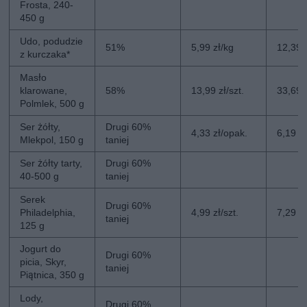
Frosta, 240-
450 g
Udo, podudzie
51%
5,99 zł/kg
12,39 
z kurczaka*
Masło
klarowane,
58%
13,99 zł/szt.
33,69 z
Polmlek, 500 g
Ser żółty,
Drugi 60%
4,33 zł/opak.
6,19 z
Mlekpol, 150 g
taniej
Ser żółty tarty,
Drugi 60%
40-500 g
taniej
Serek
Drugi 60%
Philadelphia,
4,99 zł/szt.
7,29 zł
taniej
125 g
Jogurt do
Drugi 60%
picia, Skyr,
taniej
Piątnica, 350 g
Lody,
Drugi 60%