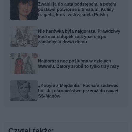
Zwabił ją do auta podstępem, a potem
postawił potworne ultimatum. Kulisy
tragedii, która wstrząsnęła Polską
Nie harówka była najgorsza. Prawdziwy
koszmar chłopek zaczynał się po
zamknięciu drzwi domu
Najgorsza noc poślubna w dziejach
Wawelu. Batory zrobił to tylko trzy razy
„Kobyła z Majdanka” kochała zadawać
ból. Jej okrucieństwo przerażało nawet
SS-Manów
Czytaj także: