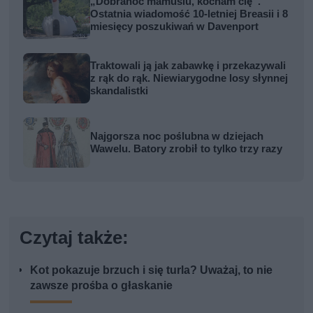
„Dobranoc mamusiu, kocham cię”.
Ostatnia wiadomość 10-letniej Breasii i 8
miesięcy poszukiwań w Davenport
Traktowali ją jak zabawkę i przekazywali
z rąk do rąk. Niewiarygodne losy słynnej
skandalistki
Najgorsza noc poślubna w dziejach
Wawelu. Batory zrobił to tylko trzy razy
Czytaj także:
Kot pokazuje brzuch i się turla? Uważaj, to nie
zawsze prośba o głaskanie