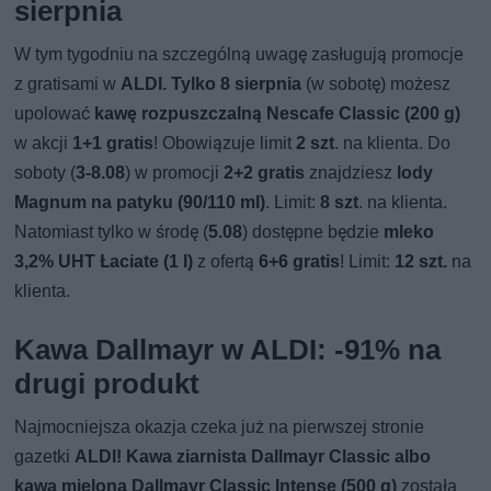
sierpnia
W tym tygodniu na szczególną uwagę zasługują promocje
z gratisami w
ALDI.
Tylko 8 sierpnia
(w sobotę) możesz
upolować
kawę rozpuszczalną Nescafe Classic (200 g)
w akcji
1+1 gratis
! Obowiązuje limit
2 szt
. na klienta. Do
soboty (
3-8.08
) w promocji
2+2 gratis
znajdziesz
lody
Magnum na patyku (90/110 ml)
. Limit:
8 szt
. na klienta.
Natomiast tylko w środę (
5.08
) dostępne będzie
mleko
3,2% UHT Łaciate (1 l)
z ofertą
6+6 gratis
! Limit:
12 szt.
na
klienta.
Kawa Dallmayr w ALDI: -91% na
drugi produkt
Najmocniejsza okazja czeka już na pierwszej stronie
gazetki
ALDI!
Kawa ziarnista Dallmayr Classic albo
kawa mielona Dallmayr Classic Intense (500 g)
została