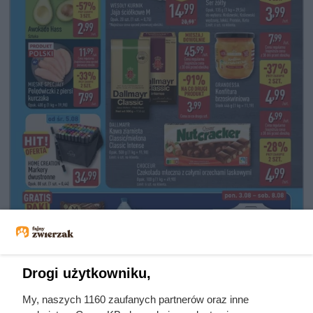
Drogi użytkowniku,
My, naszych 1160 zaufanych partnerów oraz inne
Kawa ziarnista Dallmayr Classic lub kawa mielona Dallmayr