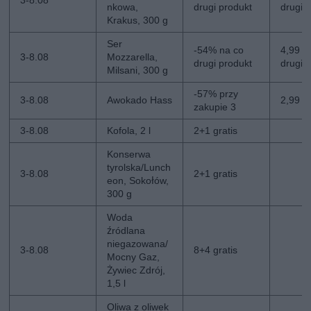
3-8.08
nkowa,
drugi produkt
drugi
Krakus, 300 g
Ser
-54% na co
4,99 zł
3-8.08
Mozzarella,
drugi produkt
drugi
Milsani, 300 g
-57% przy
3-8.08
Awokado Hass
2,99 zł
zakupie 3
3-8.08
Kofola, 2 l
2+1 gratis
Konserwa
tyrolska/Lunch
3-8.08
2+1 gratis
eon, Sokołów,
300 g
Woda
źródlana
niegazowana/
3-8.08
8+4 gratis
Mocny Gaz,
Żywiec Zdrój,
1,5 l
Oliwa z oliwek