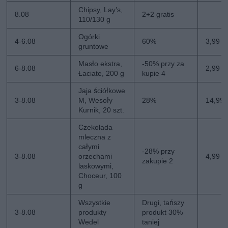
Chipsy, Lay’s,
8.08
2+2 gratis
110/130 g
Ogórki
4-6.08
60%
3,99 zł
gruntowe
Masło ekstra,
-50% przy za
6-8.08
2,99 zł
Łaciate, 200 g
kupie 4
Jaja ściółkowe
3-8.08
M, Wesoły
28%
14,99 
Kurnik, 20 szt.
Czekolada
mleczna z
całymi
-28% przy
3-8.08
orzechami
4,99 zł
zakupie 2
laskowymi,
Choceur, 100
g
Wszystkie
Drugi, tańszy
3-8.08
produkty
produkt 30%
Wedel
taniej