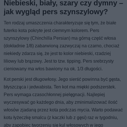
Niebieski, biały, szary czy dymny –
jak wygląd pers szynszylowy?
Ten rodzaj umaszczenia charakteryzuje się tym, że białe
futerko kota pokryte jest ciemnym kolorem. Pers
szynszylowy (Chinchilla Persian) ma górną część włosa
(dokładnie 1/8) zabarwioną zazwyczaj na czarno, chociaż
niekiedy zdarza się, że jest to kolor niebieski, rzadziej
liliowy lub brązowy. Jest to tzw. tipping. Pers srebrzysty
cieniowany ma włos bawiony na ok. 1/3 długości.
Kot perski jest długowłosy. Jego sierść powinna być gęsta,
błyszcząca i jedwabista. Ten kot ma miękki podszerstek.
Pers wymaga czasochłonnej pielęgnacji. Najlepiej
wyczesywać go każdego dnia, aby zminimalizować ilość
włosów zjadaną przez kota podczas mycia. Warto podawać
kotu łyżeczkę smalcu (z kaczki lub z gęsi) raz w tygodniu,
aby zapobiec tworzeniu się kul włosowych w jego