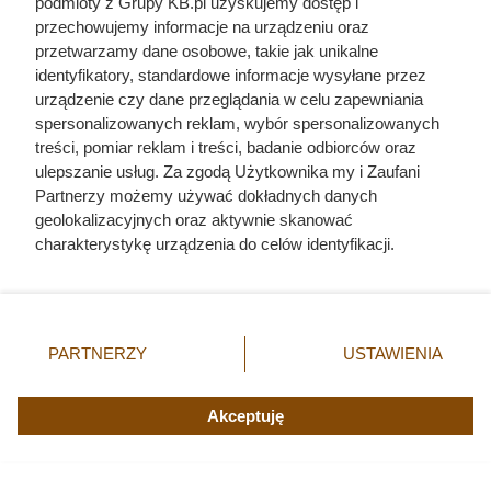
podmioty z Grupy KB.pl uzyskujemy dostęp i
Classic Intense za 3,99 zł/co drugą paczkę, fot. Opracowanie
własne na podstawie gazetki promocyjnej ALDI z dn. 3-8.08
przechowujemy informacje na urządzeniu oraz
przetwarzamy dane osobowe, takie jak unikalne
identyfikatory, standardowe informacje wysyłane przez
urządzenie czy dane przeglądania w celu zapewniania
spersonalizowanych reklam, wybór spersonalizowanych
treści, pomiar reklam i treści, badanie odbiorców oraz
ulepszanie usług. Za zgodą Użytkownika my i Zaufani
Partnerzy możemy używać dokładnych danych
geolokalizacyjnych oraz aktywnie skanować
charakterystykę urządzenia do celów identyfikacji.
Ponieważ cenimy Twoją prywatność, prosimy o zgodę na
korzystanie z tych technologii poprzez kliknięcie
„Akceptuję”. Zgoda jest dobrowolna i zawsze możesz ją
zmienić/wycofać klikając przycisk ustawień prywatności
PARTNERZY
USTAWIENIA
znajdujący się w lewym dolnym rogu strony. Niektóre
rodzaje przetwarzania danych nie wymagają zgody
użytkownika, ale masz prawo sprzeciwić się takiemu
Akceptuję
przetwarzaniu. Preferencje będą miały zastosowania tylko
na tej witrynie.