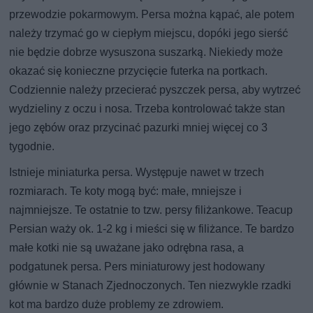
przewodzie pokarmowym. Persa można kąpać, ale potem
należy trzymać go w ciepłym miejscu, dopóki jego sierść
nie będzie dobrze wysuszona suszarką. Niekiedy może
okazać się konieczne przycięcie futerka na portkach.
Codziennie należy przecierać pyszczek persa, aby wytrzeć
wydzieliny z oczu i nosa. Trzeba kontrolować także stan
jego zębów oraz przycinać pazurki mniej więcej co 3
tygodnie.
Istnieje miniaturka persa. Występuje nawet w trzech
rozmiarach. Te koty mogą być: małe, mniejsze i
najmniejsze. Te ostatnie to tzw. persy filiżankowe. Teacup
Persian waży ok. 1-2 kg i mieści się w filiżance. Te bardzo
małe kotki nie są uważane jako odrębna rasa, a
podgatunek persa. Pers miniaturowy jest hodowany
głównie w Stanach Zjednoczonych. Ten niezwykle rzadki
kot ma bardzo duże problemy ze zdrowiem.