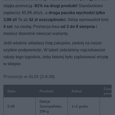
objęta promocją
-91% na drugi produkt
! Standardowo
zapłacisz 45,99 zł/szt., a
druga paczka wychodzi tylko
3,99 zł!
To aż
42 zł oszczędności
. Sklep wprowadził limit
4 szt
. na osobę. Promocja trwa
od 3 do 8 sierpnia
i
możesz dowolnie mieszać warianty.
Jeśli właśnie układasz listę zakupów, zerknij na nasze
szybkie podpowiedzi. W tabeli zebraliśmy najciekawsze
rabaty tego tygodnia, żeby łatwiej było zaplanować wizytę
w sklepie.
Promocje w ALDI (3-8.08)
Cena
Data
Produkt
Rabat
promo
Delicje
5.08
Szampańskie,
1+1 gratis
294 g