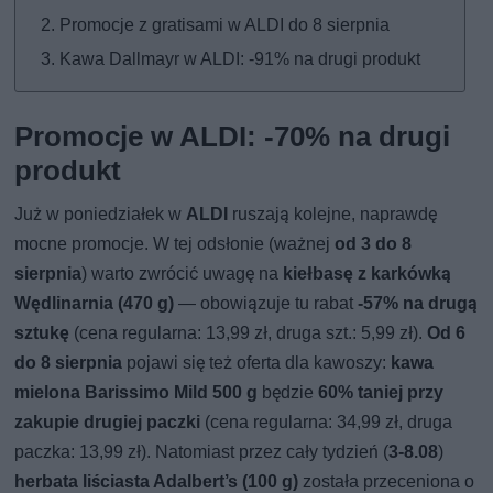
Promocje z gratisami w ALDI do 8 sierpnia
Kawa Dallmayr w ALDI: -91% na drugi produkt
Promocje w ALDI: -70% na drugi
produkt
Już w poniedziałek w
ALDI
ruszają kolejne, naprawdę
mocne promocje. W tej odsłonie (ważnej
od 3 do 8
sierpnia
) warto zwrócić uwagę na
kiełbasę z karkówką
Wędlinarnia (470 g)
— obowiązuje tu rabat
-57% na drugą
sztukę
(cena regularna: 13,99 zł, druga szt.: 5,99 zł).
Od 6
do 8 sierpnia
pojawi się też oferta dla kawoszy:
kawa
mielona Barissimo Mild 500 g
będzie
60% taniej przy
zakupie drugiej paczki
(cena regularna: 34,99 zł, druga
paczka: 13,99 zł). Natomiast przez cały tydzień (
3-8.08
)
herbata liściasta Adalbert’s (100 g)
została przeceniona o