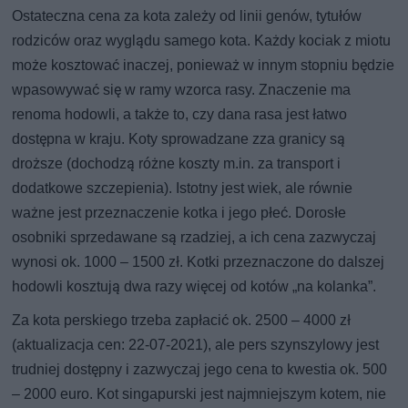
Ostateczna cena za kota zależy od linii genów, tytułów
rodziców oraz wyglądu samego kota. Każdy kociak z miotu
może kosztować inaczej, ponieważ w innym stopniu będzie
wpasowywać się w ramy wzorca rasy. Znaczenie ma
renoma hodowli, a także to, czy dana rasa jest łatwo
dostępna w kraju. Koty sprowadzane zza granicy są
droższe (dochodzą różne koszty m.in. za transport i
dodatkowe szczepienia). Istotny jest wiek, ale równie
ważne jest przeznaczenie kotka i jego płeć. Dorosłe
osobniki sprzedawane są rzadziej, a ich cena zazwyczaj
wynosi ok. 1000 – 1500 zł. Kotki przeznaczone do dalszej
hodowli kosztują dwa razy więcej od kotów „na kolanka”.
Za kota perskiego trzeba zapłacić ok. 2500 – 4000 zł
(aktualizacja cen: 22-07-2021), ale pers szynszylowy jest
trudniej dostępny i zazwyczaj jego cena to kwestia ok. 500
– 2000 euro. Kot singapurski jest najmniejszym kotem, nie