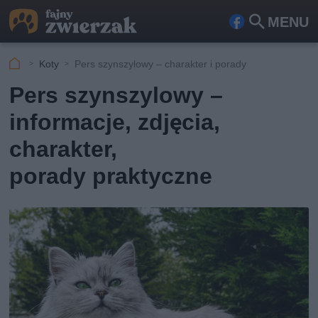
MENU
Fa
Szu
ceb
kaj
Koty
Pers szynszylowy – charakter i porady
ook
Pers szynszylowy –
informacje, zdjęcia,
charakter,
porady praktyczne