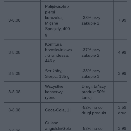
Polędwiczki z
piersi
kurczaka,
-33% przy
3-8.08
7,99 z
Mięsne
zakupie 2
Specjały, 400
g
Konfitura
brzoskwiniowa
-37% przy
3-8.08
4,99 zł
, Grandessa,
zakupie 2
446 g
Ser żółty,
-38% przy
3-8.08
3,99 z
Sierpc, 135 g
zakupie 3
Wszystkie
Drugi, tańszy
3-8.08
konserwy
produkt 50%
rybne
taniej
-52% na co
3,59 zł
3-8.08
Coca-Cola, 1 l
drugi produkt
drugi
Gulasz
angielski/Golo
-52% na co
3,99 zł