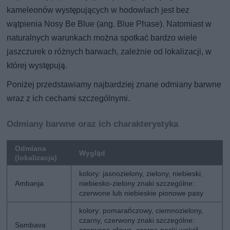
kameleonów występujących w hodowlach jest bez
wątpienia Nosy Be Blue (ang. Blue Phase). Natomiast w
naturalnych warunkach można spotkać bardzo wiele
jaszczurek o różnych barwach, zależnie od lokalizacji, w
której występują.
Poniżej przedstawiamy najbardziej znane odmiany barwne
wraz z ich cechami szczególnymi.
Odmiany barwne oraz ich charakterystyka
Odmiana
Wygląd
(lokalizacja)
kolory: jasnozielony, zielony, niebieski,
Ambanja
niebiesko-zielony znaki szczególne:
czerwone lub niebieskie pionowe pasy
kolory: pomarańczowy, ciemnozielony,
czarny, czerwony znaki szczególne:
Sambava
czerwona głowa, czarne paski wokół