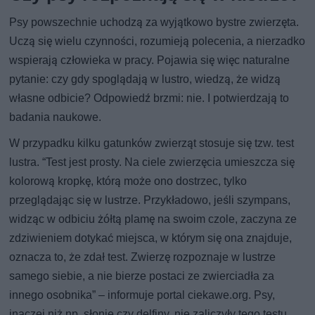
Psy powszechnie uchodzą za wyjątkowo bystre zwierzęta.
Uczą się wielu czynności, rozumieją polecenia, a nierzadko
wspierają człowieka w pracy. Pojawia się więc naturalne
pytanie: czy gdy spoglądają w lustro, wiedzą, że widzą
własne odbicie? Odpowiedź brzmi: nie. I potwierdzają to
badania naukowe.
W przypadku kilku gatunków zwierząt stosuje się tzw. test
lustra. “Test jest prosty. Na ciele zwierzęcia umieszcza się
kolorową kropkę, którą może ono dostrzec, tylko
przeglądając się w lustrze. Przykładowo, jeśli szympans,
widząc w odbiciu żółtą plamę na swoim czole, zaczyna ze
zdziwieniem dotykać miejsca, w którym się ona znajduje,
oznacza to, że zdał test. Zwierzę rozpoznaje w lustrze
samego siebie, a nie bierze postaci ze zwierciadła za
innego osobnika” – informuje portal ciekawe.org. Psy,
inaczej niż np. słonie czy delfiny, nie zaliczyły tego testu.