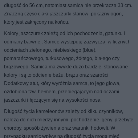
długość do 56 cm, natomiast samica nie przekracza 33 cm.
Znaczną część ciała jaszczurki stanowi pokaźny ogon,
który jest zakręcony na końcu.
Kolory jaszczurek zależą od ich pochodzenia, gatunku i
odmiany barwnej. Samce występują zazwyczaj w licznych
odcieniach zielonego, niebieskiego (blue),
pomarańczowego, turkusowego, żółtego, białego czy
brązowego. Samica ma zwykle dużo bardziej stonowane
kolory i są to odcienie beżu, brązu oraz szarości.
Dodatkowy atut, który wyróżnia samca, to jego głowa,
ozdobiona tzw. hełmem, przebiegającym nad oczami
jaszczurki i łączącym się na wysokości nosa.
Długość życia kameleonów zależy od kilku czynników,
należą do nich między innymi: pochodzenie, geny, przebyte
choroby, sposób żywienia oraz warunki hodowli. W
przypadku samic wpływ na długość życia mogą mieć