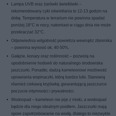
Lampa UVB oraz żarówki świetlówki –
rekomendowany cykl oświetlania to 12-13 godzin na
dobę. Temperatura w terrarium nie powinna spadać
poniżej 18°C w nocy, natomiast w ciągu dnia nie może
przekraczać 32°C.
Odpowiednia wilgotność powietrza wewnątrz zbiornika
– powinna wynosić ok. 40-50%.
Gałęzie, konary oraz roślinność – pozwolą na
upodobnienie hodowli do naturalnego środowiska
jaszczurki. Ponadto, dadzą kameleonowi możliwość
uprawiania wspinaczki, którą bardzo lubi. Stanowią
również ciekawą kryjówkę, gwarantującą jaszczurce
poczucie intymności i prywatności.
Wodospad – kameleon nie pije z miski, a wodospad
będzie dla niego idealnym poidłem. Jaszczurki mają
spore zapotrzebowanie na wodę, dlatego to niezwykle