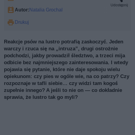
Udostępnij
Autor:
Natalia Grochal
Drukuj
Reakcje psów na lustro potrafią zaskoczyć. Jeden
warczy i rzuca się na „intruzа”, drugi ostrożnie
podchodzi, jakby prowadził śledztwo, a trzeci mija
odbicie bez najmniejszego zainteresowania. I wtedy
pojawia się pytanie, które nie daje spokoju wielu
opiekunom: czy pies w ogóle wie, na co patrzy? Czy
rozpoznaje w tafli siebie… czy widzi tam kogoś
zupełnie innego? A jeśli to nie on — co dokładnie
sprawia, że lustro tak go myli?