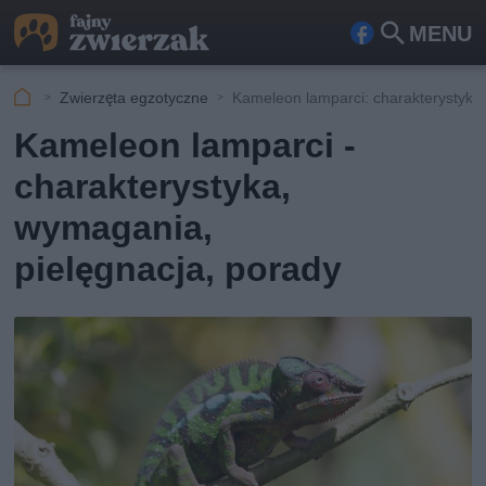
MENU
Fa
Szu
ceb
kaj
Zwierzęta egzotyczne
Kameleon lamparci: charakterystyka 
ook
Kameleon lamparci -
charakterystyka,
wymagania,
pielęgnacja, porady