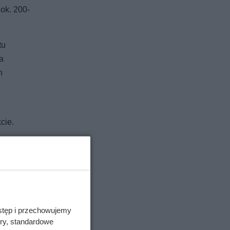
 ok. 200-
tu
a
h
cie.
stęp i przechowujemy
ory, standardowe