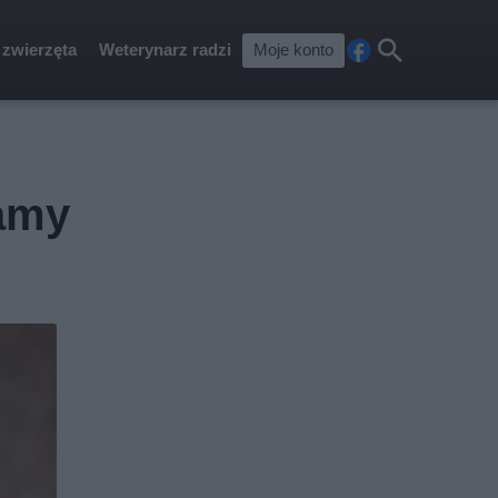
 zwierzęta
Weterynarz radzi
Moje konto
Fa
Szu
ceb
kaj
ook
amy