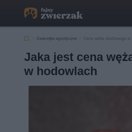
Zwierzęta egzotyczne
Cena węża zbożowego w 
Jaka jest cena wę
w hodowlach