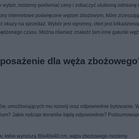
zy wybór, możemy porównać ceny i zobaczyć ulubioną odmianę 
trony internetowe poświęcone wężom zbożowym, które zrzeszają
okazy na sprzedaż. Wybór jest ogromny, ofert jest kilkadziesiąt
pędzonego czasu. Można również znaleźć tam inne gatunki węży
 wyposażenie dla węża zbożowego
w, umożliwiających mu rozwój oraz odpowiednie bytowanie. W
rrarium? Jakie rodzaje terrariów będą odpowiednie? Podsumowu
w, które wynoszą 80x40x40 cm, węża zbożowego możemy