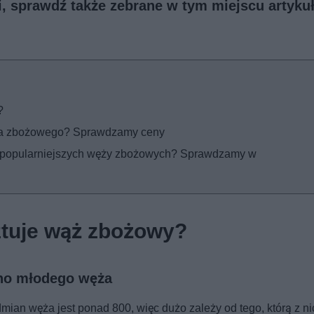
ji, sprawdź także
zebrane w tym miejscu artykuł
?
węża zbożowego? Sprawdzamy ceny
najpopularniejszych węży zbożowych? Sprawdzamy w
ztuje wąż zbożowy?
no młodego węża
mian węża jest ponad 800, więc dużo zależy od tego, którą z ni