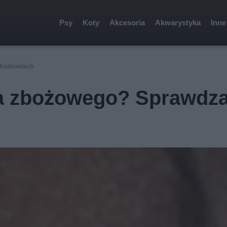
Psy
Koty
Akcesoria
Akwarystyka
Inne
hodowlach
ża zbożowego? Sprawdz