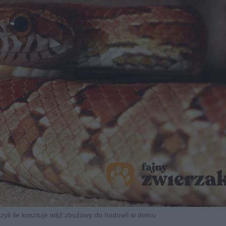
yli ile kosztuje wąż zbożowy do hodowli w domu