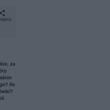
stępnij
kie, za
óry
aśnie
o? Ile
żówki?
ić