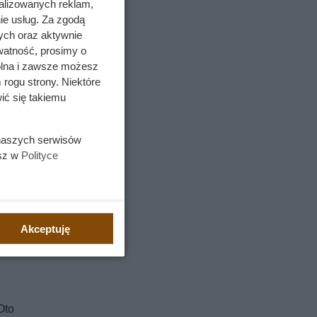
alizowanych reklam,
ie usług. Za zgodą
ych oraz aktywnie
watność, prosimy o
wolna i zawsze możesz
 rogu strony. Niektóre
ić się takiemu
 naszych serwisów
esz w
Polityce
Akceptuję
Oto