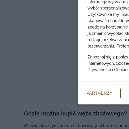
informacje wysyłane 
wybór spersonalizowan
Użytkownika my i Zau
skanować charakterys
zgodę na korzystanie 
ją zmienić/wycofać kl
rodzaje przetwarzani
przetwarzaniu. Prefere
Zapoznaj się z poniż
internetowych. Szcze
Prywatności i Cookie
PARTNERZY
Gdzie można kupić węża zbożowego? Ho
W związku z tym, że wąż zbożowy jest bardzo popula