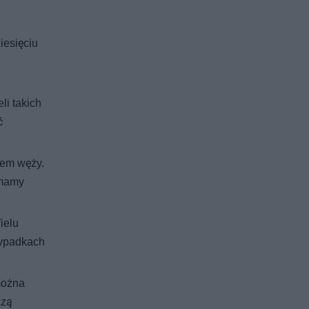
iesięciu
h
li takich
ć
iem węży.
 mamy
ielu
zypadkach
można
czą