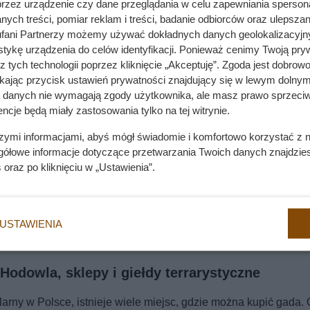
przez urządzenie czy dane przeglądania w celu zapewniania sperson
ych treści, pomiar reklam i treści, badanie odbiorców oraz ulepszan
fani Partnerzy możemy używać dokładnych danych geolokalizacyjn
tykę urządzenia do celów identyfikacji. Ponieważ cenimy Twoją pry
z tych technologii poprzez kliknięcie „Akceptuję”. Zgoda jest dobro
ikając przycisk ustawień prywatności znajdujący się w lewym dolnym
a danych nie wymagają zgody użytkownika, ale masz prawo sprzeciw
ncje będą miały zastosowania tylko na tej witrynie.
szymi informacjami, abyś mógł świadomie i komfortowo korzystać z
gółowe informacje dotyczące przetwarzania Twoich danych znajdzi
s
oraz po kliknięciu w „Ustawienia”.
USTAWIENIA
dowla, sklepy i giełdy terrarystyczne
rny w Polsce, istnieje wiele miejsc, gdzie można kupić gada. 