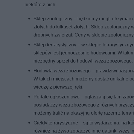
niektóre z nich:
Sklep zoologiczny – będziemy mogli otrzymać n
złotych do kilkuset złotych. Sklep zoologiczny 
drobnych zwierząt. Ceny w sklepie zoologiczn
Sklep terrarystyczny – w sklepie terrarystyczn
sklepów jest jednocześnie hodowcami. W taki
niezbędny sprzęt do hodowli węża zbożowego.
Hodowla węża zbożowego – prawdziwi pasjonaci
W takich miejscach możemy dostać unikalne od
wiedzę z pierwszej ręki.
Portale ogłoszeniowe – ogłaszają się tam zaró
posiadaczy węża zbożowego z różnych przyczyn
możemy trafić na okazyjną ofertę razem z terrar
Giełdy terrarystyczne – są to wydarzenia, na 
również na żywo zobaczyć inne gatunki węży, n