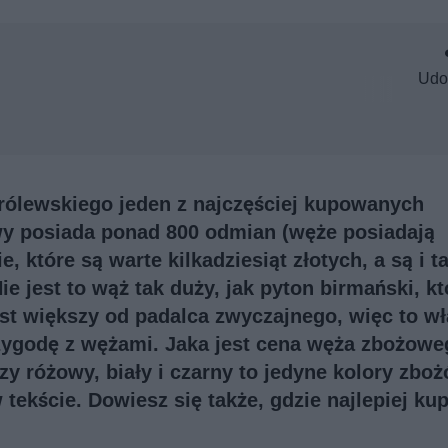
Udo
rólewskiego jeden z najczęściej kupowanych
y posiada ponad 800 odmian (węże posiadają
, które są warte kilkadziesiąt złotych, a są i ta
Nie jest to wąż tak duży, jak pyton birmański, kt
est większy od padalca zwyczajnego, więc to wł
ygodę z wężami. Jaka jest cena węża zbożoweg
 różowy, biały i czarny to jedyne kolory zbo
tekście. Dowiesz się także, gdzie najlepiej kup