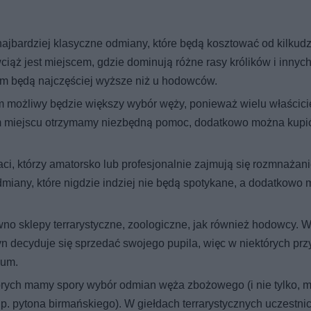
ajbardziej klasyczne odmiany, które będą kosztować od kilkudz
wciąż jest miejscem, gdzie dominują różne rasy królików i innyc
ym będą najczęściej wyższe niż u hodowców.
ym możliwy będzie większy wybór węży, ponieważ wielu właścicie
m miejscu otrzymamy niezbędną pomoc, dodatkowo można kupi
, którzy amatorsko lub profesjonalnie zajmują się rozmnażan
miany, które nigdzie indziej nie będą spotykane, a dodatkowo
wno sklepy terrarystyczne, zoologiczne, jak również hodowcy. W
 decyduje się sprzedać swojego pupila, więc w niektórych pr
ium.
których mamy spory wybór odmian węża zbożowego (i nie tylko, 
p. pytona birmańskiego). W giełdach terrarystycznych uczestni