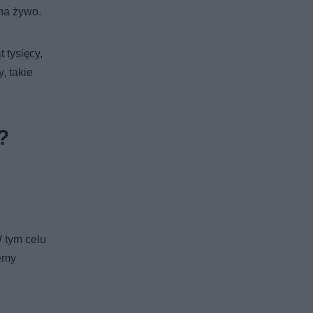
na żywo.
 tysięcy,
, takie
?
 tym celu
jemy