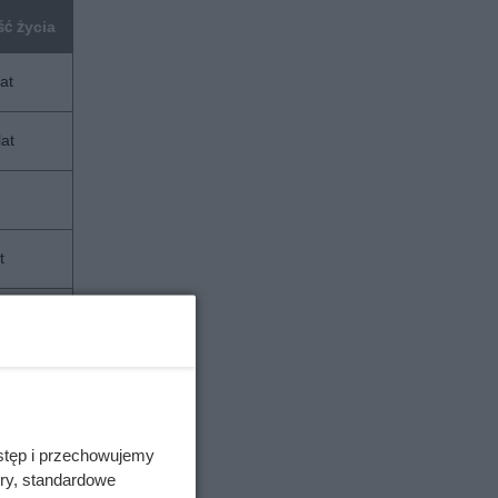
ć życia
at
lat
t
kunastu
t
stęp i przechowujemy
ory, standardowe