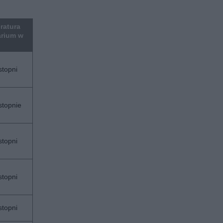
ratura
arium w
stopni
stopnie
stopni
stopni
stopni