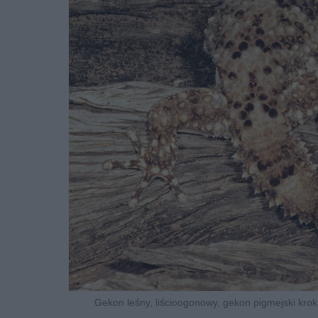
Gekon leśny, liścioogonowy, gekon pigmejski krok