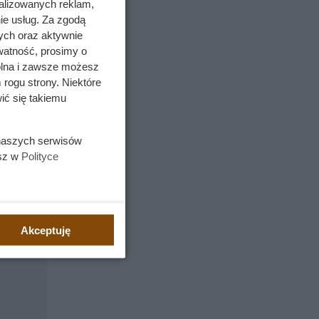
alizowanych reklam,
 np.
ie usług. Za zgodą
pod
ych oraz aktywnie
watność, prosimy o
wolna i zawsze możesz
 rogu strony. Niektóre
ić się takiemu
 domowej
 naszych serwisów
ęcia
esz w
Polityce
rium, co
 które
Akceptuję