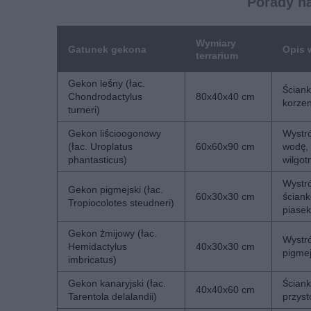
Porady n
Wymiary
Gatunek gekona
Opis 
terrarium
Gekon leśny (łac.
Ściank
Chondrodactylus
80x40x40 cm
korzen
turneri)
Gekon liścioogonowy
Wystró
(łac. Uroplatus
60x60x90 cm
wodę, 
phantasticus)
wilgot
Wystró
Gekon pigmejski (łac.
60x30x30 cm
ściank
Tropiocolotes steudneri)
piasek
Gekon żmijowy (łac.
Wystró
Hemidactylus
40x30x30 cm
pigmej
imbricatus)
Gekon kanaryjski (łac.
Ściank
40x40x60 cm
Tarentola delalandii)
przyst