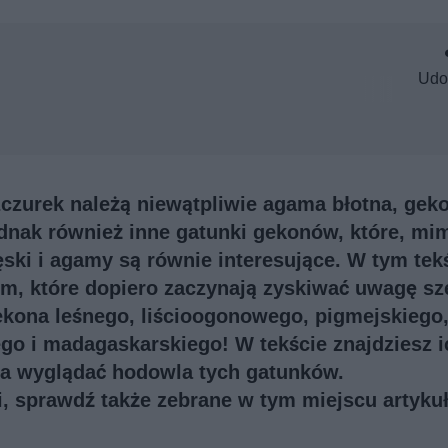
Udo
czurek należą niewątpliwie agama błotna, gek
jednak również inne gatunki gekonów, które, mi
ęski i agamy są równie interesujące. W tym tek
, które dopiero zaczynają zyskiwać uwagę sz
gekona leśnego, liścioogonowego, pigmejskiego
o i madagaskarskiego! W tekście znajdziesz i
nna wyglądać hodowla tych gatunków.
ji, sprawdź także
zebrane w tym miejscu artykuł