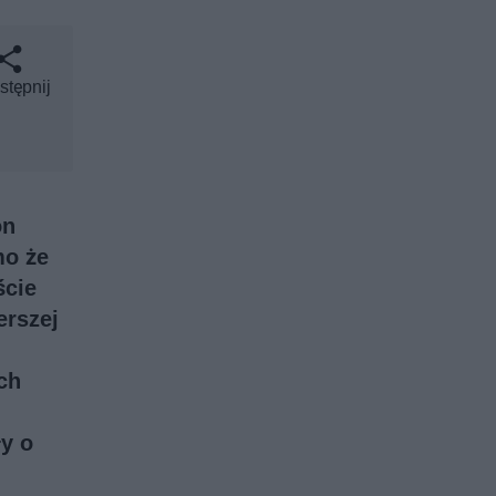
stępnij
on
mo że
ście
erszej
,
ch
y o