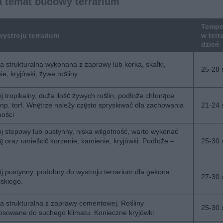
a temat budowy terrarium
Tempe
wystroju terrarium
w terr
dzień
a strukturalna wykonana z zaprawy lub korka, skałki,
25-28 
ie, kryjówki, żywe rośliny
j tropikalny, duża ilość żywych roślin, podłoże chłonące
np. torf. Wnętrze należy często spryskiwać dla zachowania
21-24 
ności
j stepowy lub pustynny, niska wilgotność, warto wykonać
ę oraz umieścić korzenie, kamienie, kryjówki. Podłoże –
25-30 
j pustynny, podobny do wystroju terrarium dla gekona
27-30 
skiego.
a strukturalna z zaprawy cementowej. Rośliny
25-30 
osowane do suchego klimatu. Konieczne kryjówki