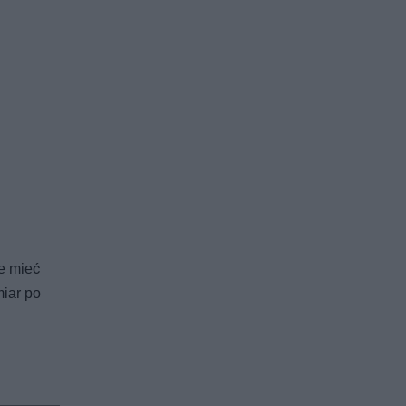
e mieć
miar po