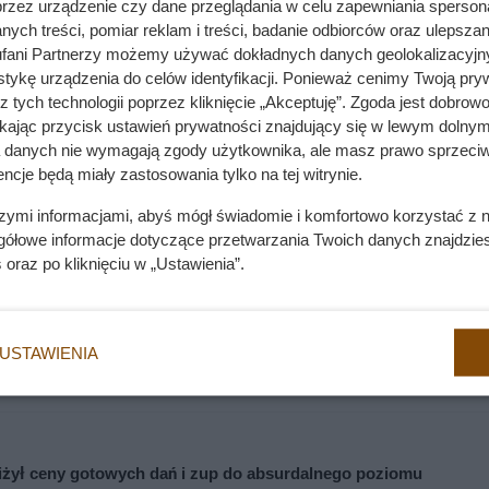
przez urządzenie czy dane przeglądania w celu zapewniania sperson
wierzęta, które nie będą wymagały dużej ilości miejsca tak jak
ych treści, pomiar reklam i treści, badanie odbiorców oraz ulepszan
jednego metra, a długość życia agamy błotnej to nawet 20 lat 
fani Partnerzy możemy używać dokładnych danych geolokalizacyjn
tykę urządzenia do celów identyfikacji. Ponieważ cenimy Twoją pry
z tych technologii poprzez kliknięcie „Akceptuję”. Zgoda jest dobro
ikając przycisk ustawień prywatności znajdujący się w lewym dolnym
az ich żywienie
a danych nie wymagają zgody użytkownika, ale masz prawo sprzeciw
ncje będą miały zastosowania tylko na tej witrynie.
onów są różne, więc przed kupnem jaszczurki i prowadzeniem
szymi informacjami, abyś mógł świadomie i komfortowo korzystać z
 najlepszy. Warto poszukać inspiracji w Internecie i obejrzeć zdj
gółowe informacje dotyczące przetwarzania Twoich danych znajdzi
go czasu, możemy samodzielnie zbudować i przygotować terra
s
oraz po kliknięciu w „Ustawienia”.
sza. Poniżej przedstawiamy najważniejsze aspekty i wymogi, na
USTAWIENIA
iżył ceny gotowych dań i zup do absurdalnego poziomu