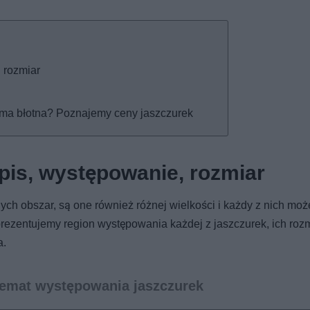
 rozmiar
gama błotna? Poznajemy ceny jaszczurek
pis, występowanie, rozmiar
ch obszar, są one również różnej wielkości i każdy z nich moż
prezentujemy region występowania każdej z jaszczurek, ich roz
a.
temat występowania jaszczurek