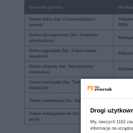
Gatunek gekona
Występ
Gekon leśny (łac. Chondrodactylus
Południ
turneri)
RPA)
Gekon liścioogonowy (łac. Uroplatus
Madaga
phantasticus)
Gekon pigmejski (łac. Tropiocolotes
Północn
steudneri)
Gekon żmijowy (łac. Hemidactylus
Południ
imbricatus)
Gekon kanaryjski (łac. Tarentola
Wyspy K
delalandii)
Południ
Gekon paskowany (łac. Gekko vittatus)
Oceanii
Drogi użytkown
Gekon madagaskarski (łac. Paroedura
Połudn
picta)
My, naszych 1162 zau
informacje na urządze