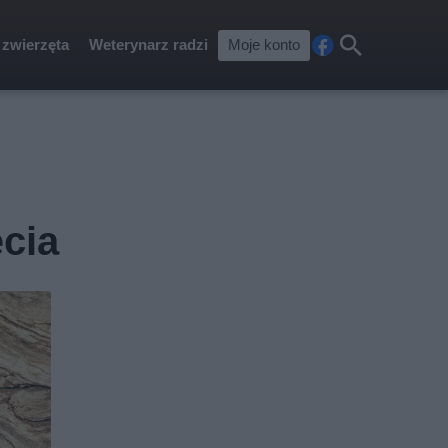
 zwierzęta
Weterynarz radzi
Moje konto
Fa
Szu
ceb
kaj
ook
ęcia