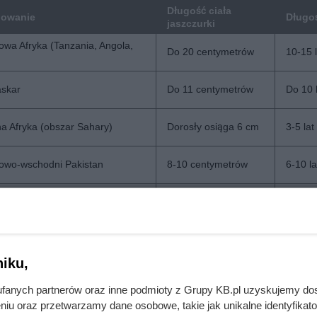
Długość ciała
owanie
Długoś
jaszczurki
owa Afryka (Tanzania, Angola,
Do 20 centymetrów
10-15 l
skar
Do 11 centymetrów
Do 10 
a Afryka (obszar Sahary)
Dorosły osiąga 6 cm
3-5 lat
owo-wschodni Pakistan
8-10 centymetrów
6-10 la
anaryjskie (Teneryfa)
Do 16 centymetrów
5-7 lat
owo-wschodnia Azja oraz wyspy
Do kil
25-30 centymetrów
lat
iku,
iowy obszar Madagaskaru
Do 18 centymetrów
Do 5 la
fanych partnerów oraz inne podmioty z Grupy KB.pl uzyskujemy do
niu oraz przetwarzamy dane osobowe, takie jak unikalne identyfikat