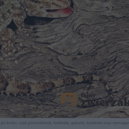
 po kroku, czyli pochodzenie, hodowla, gatunki, żywienie oraz wymaga