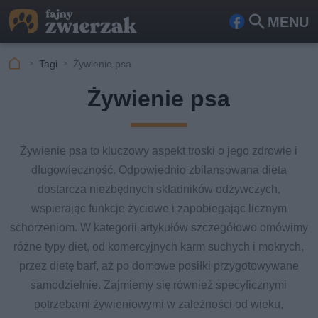
MENU
Fa
Szu
ceb
kaj
Tagi
Żywienie psa
ook
Żywienie psa
Żywienie psa to kluczowy aspekt troski o jego zdrowie i
długowieczność. Odpowiednio zbilansowana dieta
dostarcza niezbędnych składników odżywczych,
wspierając funkcje życiowe i zapobiegając licznym
schorzeniom. W kategorii artykułów szczegółowo omówimy
różne typy diet, od komercyjnych karm suchych i mokrych,
przez dietę barf, aż po domowe posiłki przygotowywane
samodzielnie. Zajmiemy się również specyficznymi
potrzebami żywieniowymi w zależności od wieku,