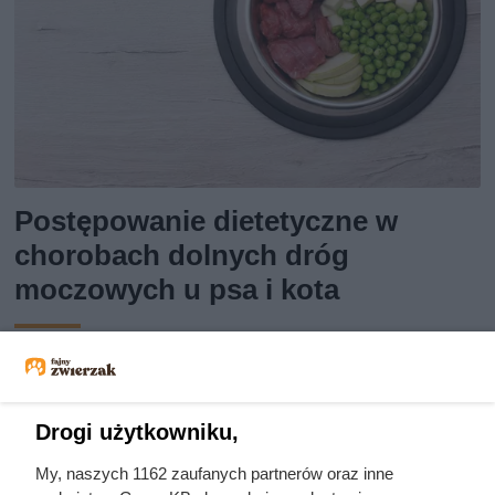
Postępowanie dietetyczne w
chorobach dolnych dróg
moczowych u psa i kota
Postępowanie dietetyczne w chorobach dolnych dróg
moczowych u psa i kota obejmuje nadzór nad ilością
wapnia, magnezu, fosforu, czy białka oraz ilością wypijanej
Drogi użytkowniku,
przez zwierzę wody! Sprawdź, co musisz wiedzieć!
My, naszych 1162 zaufanych partnerów oraz inne