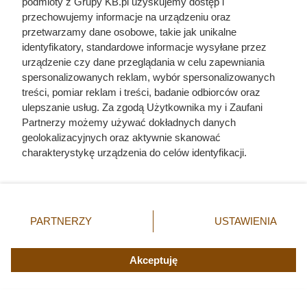
podmioty z Grupy KB.pl uzyskujemy dostęp i
przechowujemy informacje na urządzeniu oraz
przetwarzamy dane osobowe, takie jak unikalne
identyfikatory, standardowe informacje wysyłane przez
urządzenie czy dane przeglądania w celu zapewniania
spersonalizowanych reklam, wybór spersonalizowanych
treści, pomiar reklam i treści, badanie odbiorców oraz
ulepszanie usług. Za zgodą Użytkownika my i Zaufani
Partnerzy możemy używać dokładnych danych
geolokalizacyjnych oraz aktywnie skanować
charakterystykę urządzenia do celów identyfikacji.
Ponieważ cenimy Twoją prywatność, prosimy o zgodę na
korzystanie z tych technologii poprzez kliknięcie
„Akceptuję”. Zgoda jest dobrowolna i zawsze możesz ją
zmienić/wycofać klikając przycisk ustawień prywatności
PARTNERZY
USTAWIENIA
znajdujący się w lewym dolnym rogu strony. Niektóre
rodzaje przetwarzania danych nie wymagają zgody
użytkownika, ale masz prawo sprzeciwić się takiemu
Akceptuję
przetwarzaniu. Preferencje będą miały zastosowania tylko
na tej witrynie.