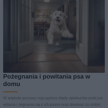
Pożegnania i powitania psa w
domu
W artykule poznasz najczęstsze błędy opiekunów podczas
witania i żegnania się z ich psami oraz dowiesz co zrobić,