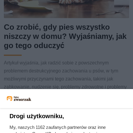
Co zrobić, gdy pies wszystko
niszczy w domu? Wyjaśniamy, jak
go tego oduczyć
Artykuł wyjaśnia, jak radzić sobie z powszechnym
problemem destrukcyjnego zachowania u psów, w tym
możliwymi przyczynami tego zachowania, takimi jak
ząbkowanie, nudzenie się, problemy zdrowotne i problemy
behawioralne.
Drogi użytkowniku,
My, naszych 1162 zaufanych partnerów oraz inne