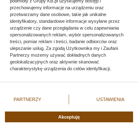
podmioty z Grupy KB.pl uzyskujemy dostęp i
przechowujemy informacje na urządzeniu oraz
przetwarzamy dane osobowe, takie jak unikalne
identyfikatory, standardowe informacje wysyłane przez
urządzenie czy dane przeglądania w celu zapewniania
spersonalizowanych reklam, wybór spersonalizowanych
treści, pomiar reklam i treści, badanie odbiorców oraz
ulepszanie usług. Za zgodą Użytkownika my i Zaufani
Partnerzy możemy używać dokładnych danych
geolokalizacyjnych oraz aktywnie skanować
charakterystykę urządzenia do celów identyfikacji.
Ponieważ cenimy Twoją prywatność, prosimy o zgodę na
korzystanie z tych technologii poprzez kliknięcie
„Akceptuję”. Zgoda jest dobrowolna i zawsze możesz ją
zmienić/wycofać klikając przycisk ustawień prywatności
PARTNERZY
USTAWIENIA
znajdujący się w lewym dolnym rogu strony. Niektóre
rodzaje przetwarzania danych nie wymagają zgody
użytkownika, ale masz prawo sprzeciwić się takiemu
Akceptuję
przetwarzaniu. Preferencje będą miały zastosowania tylko
na tej witrynie.