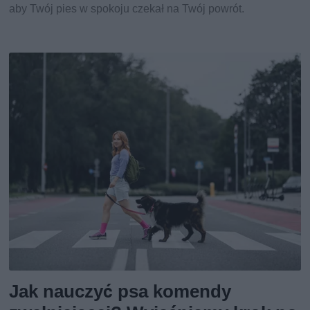
aby Twój pies w spokoju czekał na Twój powrót.
Jak nauczyć psa komendy