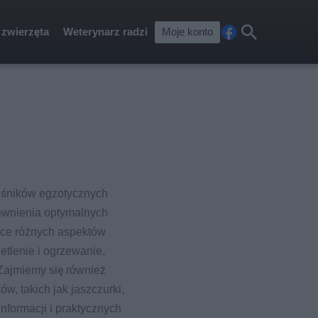
 zwierzęta
Weterynarz radzi
Moje konto
Fa
Szu
ceb
kaj
ook
łośników egzotycznych
pewnienia optymalnych
ące różnych aspektów
etlenie i ogrzewanie,
Zajmiemy się również
w, takich jak jaszczurki,
nformacji i praktycznych