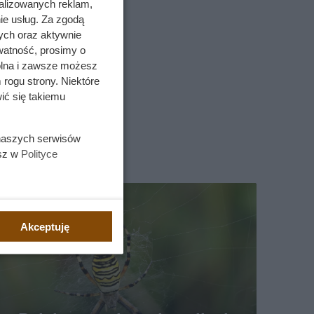
alizowanych reklam,
ie usług. Za zgodą
ych oraz aktywnie
watność, prosimy o
wolna i zawsze możesz
 rogu strony. Niektóre
ić się takiemu
 naszych serwisów
esz w
Polityce
Akceptuję