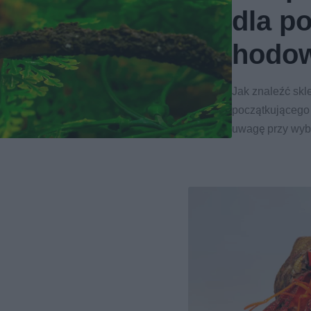
dla p
hodo
Jak znaleźć skle
początkującego
uwagę przy wyb