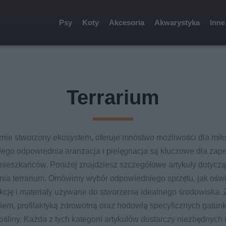
Psy
Koty
Akcesoria
Akwarystyka
Inne
Terrarium
cznie stworzony ekosystem, oferuje mnóstwo możliwości dla mi
. Jego odpowiednia aranżacja i pielęgnacja są kluczowe dla za
mieszkańców. Poniżej znajdziesz szczegółowe artykuły dotycz
nia terrarium. Omówimy wybór odpowiedniego sprzętu, jak oświ
kcję i materiały używane do stworzenia idealnego środowiska. 
em, profilaktyką zdrowotną oraz hodowlą specyficznych gatunkó
ośliny. Każda z tych kategorii artykułów dostarczy niezbędnych i