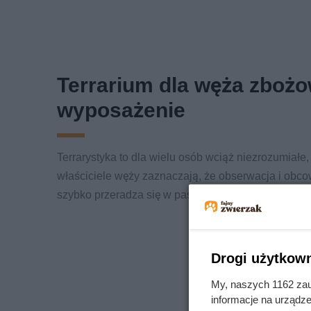
Terrarium dla węża zbożo
wyposażenie
Terrarystyka to dla wielu osób wciąż niezrozumiałe,
właściciele węży zaznaczają, że obserwacja i obc
szybko przeradza się w pasję.
Drogi użytkown
My, naszych 1162 zau
informacje na urządze