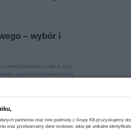
wego – wybór i
 a nawet przerażające zajęcie, lecz
owanie z egzotycznymi stworzeniami
iku,
fanych partnerów oraz inne podmioty z Grupy KB.pl uzyskujemy do
niu oraz przetwarzamy dane osobowe, takie jak unikalne identyfikat