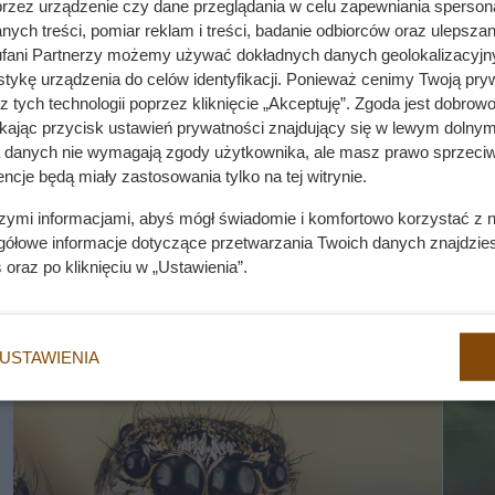
przez urządzenie czy dane przeglądania w celu zapewniania sperson
ych treści, pomiar reklam i treści, badanie odbiorców oraz ulepszan
fani Partnerzy możemy używać dokładnych danych geolokalizacyjn
tykę urządzenia do celów identyfikacji. Ponieważ cenimy Twoją pry
z tych technologii poprzez kliknięcie „Akceptuję”. Zgoda jest dobro
ikając przycisk ustawień prywatności znajdujący się w lewym dolnym
a danych nie wymagają zgody użytkownika, ale masz prawo sprzeciw
ncje będą miały zastosowania tylko na tej witrynie.
szymi informacjami, abyś mógł świadomie i komfortowo korzystać z
gółowe informacje dotyczące przetwarzania Twoich danych znajdzi
s
oraz po kliknięciu w „Ustawienia”.
USTAWIENIA