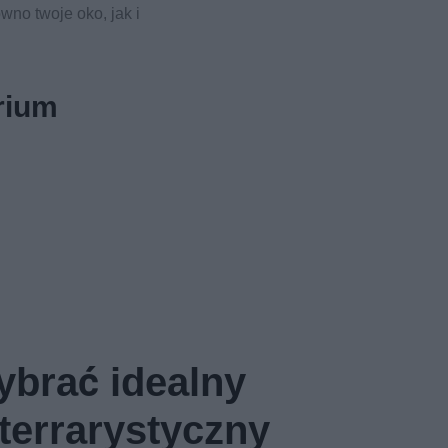
wno twoje oko, jak i
rium
ybrać idealny
 terrarystyczny