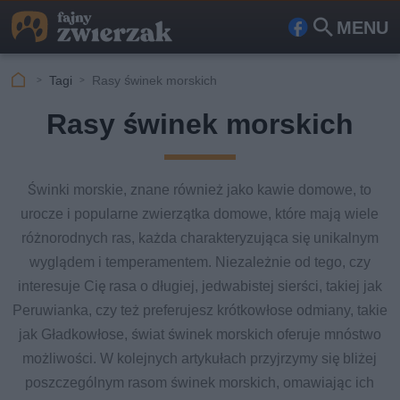
MENU
Fa
Szu
ceb
kaj
Tagi
Rasy świnek morskich
ook
Rasy świnek morskich
Świnki morskie, znane również jako kawie domowe, to
urocze i popularne zwierzątka domowe, które mają wiele
różnorodnych ras, każda charakteryzująca się unikalnym
wyglądem i temperamentem. Niezależnie od tego, czy
interesuje Cię rasa o długiej, jedwabistej sierści, takiej jak
Peruwianka, czy też preferujesz krótkowłose odmiany, takie
jak Gładkowłose, świat świnek morskich oferuje mnóstwo
możliwości. W kolejnych artykułach przyjrzymy się bliżej
poszczególnym rasom świnek morskich, omawiając ich