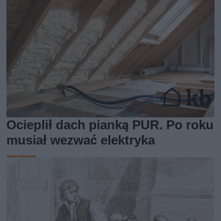
Ocieplił dach pianką PUR. Po roku
musiał wezwać elektryka