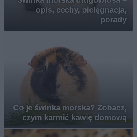
Świnka morska długowłosa –
opis, cechy, pielęgnacja,
porady
Co je świnka morska? Zobacz,
czym karmić kawię domową