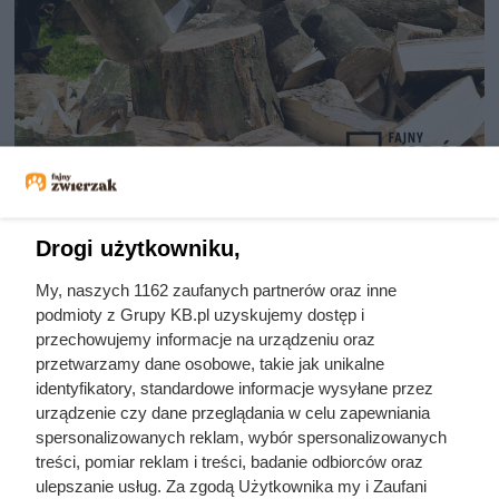
Ten gatunek drewna daje
najwięcej ciepła, a Polacy rzadko
Drogi użytkowniku,
go kupują. Prawdziwy król
My, naszych 1162 zaufanych partnerów oraz inne
kaloryczności
podmioty z Grupy KB.pl uzyskujemy dostęp i
przechowujemy informacje na urządzeniu oraz
przetwarzamy dane osobowe, takie jak unikalne
świnki morskie
kawia domowa
identyfikatory, standardowe informacje wysyłane przez
urządzenie czy dane przeglądania w celu zapewniania
świnki morskie
świnki morskie
spersonalizowanych reklam, wybór spersonalizowanych
długowłose
krótkowłose
treści, pomiar reklam i treści, badanie odbiorców oraz
świnki morskie
ulepszanie usług. Za zgodą Użytkownika my i Zaufani
opieka nad gryzoniami