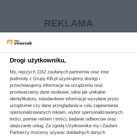
Drogi użytkowniku,
My, naszych 1162 zaufanych partnerów oraz inne
podmioty z Grupy KB.pl uzyskujemy dostęp i
choroby psów
pytania o psy
przechowujemy informacje na urządzeniu oraz
przetwarzamy dane osobowe, takie jak unikalne
wychowanie psa
pielęgnacja psów
identyfikatory, standardowe informacje wysyłane przez
urządzenie czy dane przeglądania w celu zapewniania
psy rasowe
dorosłe psy
spersonalizowanych reklam, wybór spersonalizowanych
psy opiekunowie
psy pociągowe
treści, pomiar reklam i treści, badanie odbiorców oraz
ulepszanie usług. Za zgodą Użytkownika my i Zaufani
psie sztuczki
Partnerzy możemy używać dokładnych danych