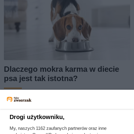
Dlaczego mokra karma w diecie
psa jest tak istotna?
Zdrowie i dobre samopoczucie psa w dużej mierze zależą
od odpowiednio zbilansowanej diety. Właściciele często
zastanawiają się, czy mokra karma jest właściwym
Drogi użytkowniku,
wyborem dla ich pupila.
My, naszych 1162 zaufanych partnerów oraz inne