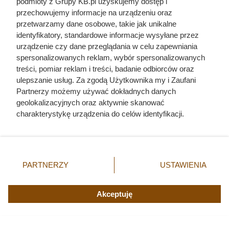
podmioty z Grupy KB.pl uzyskujemy dostęp i
przechowujemy informacje na urządzeniu oraz
przetwarzamy dane osobowe, takie jak unikalne
identyfikatory, standardowe informacje wysyłane przez
urządzenie czy dane przeglądania w celu zapewniania
spersonalizowanych reklam, wybór spersonalizowanych
treści, pomiar reklam i treści, badanie odbiorców oraz
ulepszanie usług. Za zgodą Użytkownika my i Zaufani
Partnerzy możemy używać dokładnych danych
geolokalizacyjnych oraz aktywnie skanować
charakterystykę urządzenia do celów identyfikacji.
Ponieważ cenimy Twoją prywatność, prosimy o zgodę na
korzystanie z tych technologii poprzez kliknięcie
„Akceptuję”. Zgoda jest dobrowolna i zawsze możesz ją
zmienić/wycofać klikając przycisk ustawień prywatności
PARTNERZY
USTAWIENIA
znajdujący się w lewym dolnym rogu strony. Niektóre
rodzaje przetwarzania danych nie wymagają zgody
użytkownika, ale masz prawo sprzeciwić się takiemu
Akceptuję
przetwarzaniu. Preferencje będą miały zastosowania tylko
na tej witrynie.