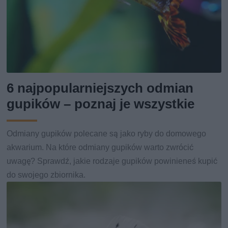
6 najpopularniejszych odmian
gupików – poznaj je wszystkie
Odmiany gupików polecane są jako ryby do domowego
akwarium. Na które odmiany gupików warto zwrócić
uwagę? Sprawdź, jakie rodzaje gupików powinieneś kupić
do swojego zbiornika.