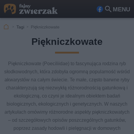
MENU
Fa
Szu
ceb
kaj
Tagi
Piękniczkowate
ook
Piękniczkowate
Piękniczkowate (Poeciliidae) to fascynująca rodzina ryb
słodkowodnych, która zdobyła ogromną popularność wśród
akwarystów na całym świecie. Te małe, często barwne ryby
charakteryzują się niezwykłą różnorodnością gatunkową i
ekologiczną, co czyni je idealnym obiektem badań
biologicznych, ekologicznych i genetycznych. W naszych
artykułach omówimy różnorodne aspekty piękniczkowatych
– od szczegółowych opisów poszczególnych gatunków,
poprzez zasady hodowli i pielęgnacji w domowych