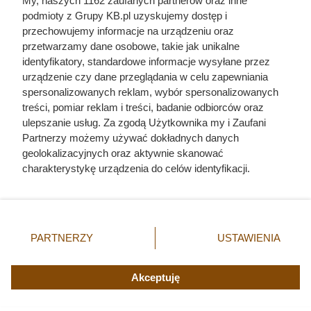
My, naszych 1162 zaufanych partnerów oraz inne
podmioty z Grupy KB.pl uzyskujemy dostęp i
bocjowate
rozmnażanie ryb
przechowujemy informacje na urządzeniu oraz
kąsaczowate
gupiki
przetwarzamy dane osobowe, takie jak unikalne
identyfikatory, standardowe informacje wysyłane przez
zwierzęta akwariowe
małe ryby akwariowe
urządzenie czy dane przeglądania w celu zapewniania
spersonalizowanych reklam, wybór spersonalizowanych
bojownik
pyszczaki
treści, pomiar reklam i treści, badanie odbiorców oraz
bardzo małe ryby
ulepszanie usług. Za zgodą Użytkownika my i Zaufani
akwarium
akwariowe
Partnerzy możemy używać dokładnych danych
geolokalizacyjnych oraz aktywnie skanować
charakterystykę urządzenia do celów identyfikacji.
Ponieważ cenimy Twoją prywatność, prosimy o zgodę na
korzystanie z tych technologii poprzez kliknięcie
Fajny Zwierzak
„Akceptuję”. Zgoda jest dobrowolna i zawsze możesz ją
Mapa strony
zmienić/wycofać klikając przycisk ustawień prywatności
PARTNERZY
USTAWIENIA
Inne serwisy Grupy KB.pl
znajdujący się w lewym dolnym rogu strony. Niektóre
rodzaje przetwarzania danych nie wymagają zgody
Informacje prawne
użytkownika, ale masz prawo sprzeciwić się takiemu
Akceptuję
przetwarzaniu. Preferencje będą miały zastosowania tylko
na tej witrynie.
© 2019-2026 Grupa KB.pl. All rights reserved.