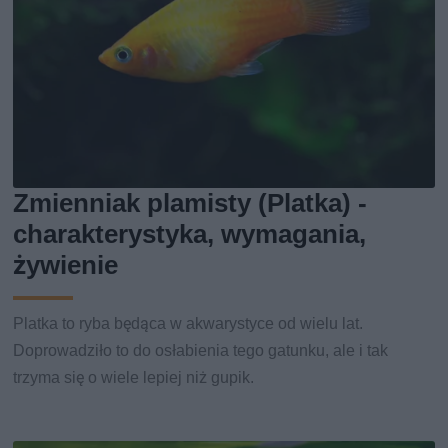
Zmienniak plamisty (Platka) -
charakterystyka, wymagania,
żywienie
Platka to ryba będąca w akwarystyce od wielu lat.
Doprowadziło to do osłabienia tego gatunku, ale i tak
trzyma się o wiele lepiej niż gupik.