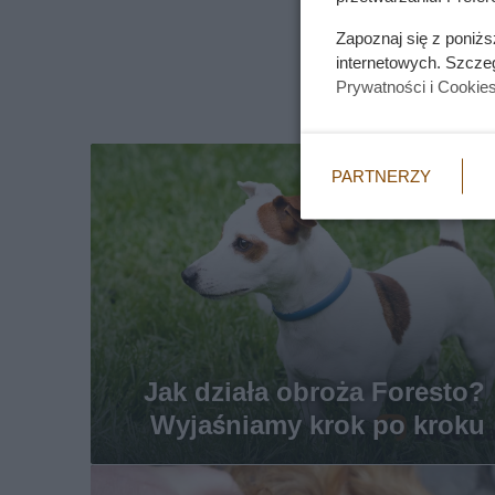
Zapoznaj się z poniż
internetowych. Szcze
Prywatności i Cookie
PARTNERZY
Jak działa obroża Foresto?
Wyjaśniamy krok po kroku