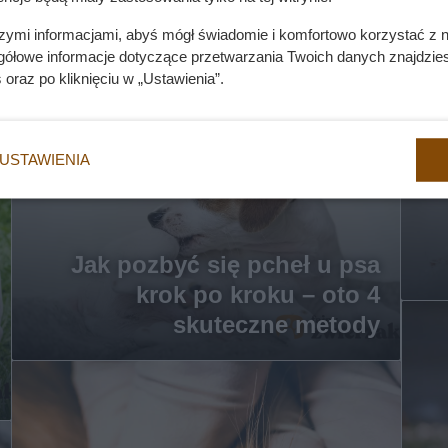
szymi informacjami, abyś mógł świadomie i komfortowo korzystać z
gółowe informacje dotyczące przetwarzania Twoich danych znajdzi
s
oraz po kliknięciu w „Ustawienia”.
USTAWIENIA
Jak pozbyć się pcheł u psa
krok po kroku – oto 4
skuteczne metody