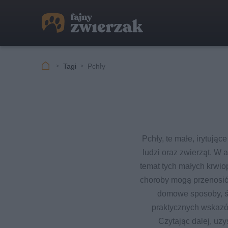
Tagi
Pchły
Pchły, te małe, irytują
ludzi oraz zwierząt. W
temat tych małych krwiop
choroby mogą przenosić.
domowe sposoby, śr
praktycznych wskazó
Czytając dalej, uz