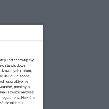
stęp i przechowujemy
ory, standardowe
alizowanych reklam,
ie usług. Za zgodą
ych oraz aktywnie
watność, prosimy o
wolna i zawsze możesz
 rogu strony. Niektóre
ić się takiemu