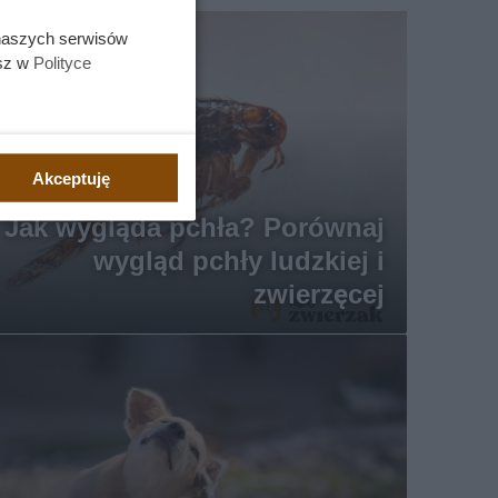
 naszych serwisów
esz w
Polityce
Akceptuję
Jak wygląda pchła? Porównaj
wygląd pchły ludzkiej i
zwierzęcej