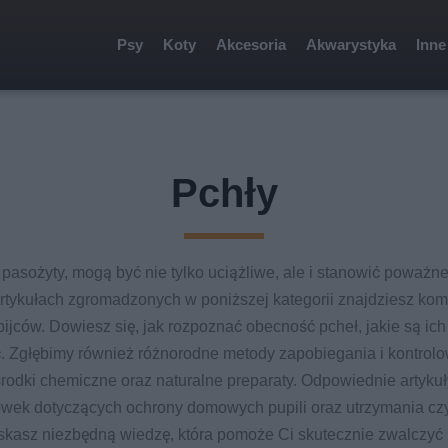
Psy
Koty
Akcesoria
Akwarystyka
Inne
Pchły
ce pasożyty, mogą być nie tylko uciążliwe, ale i stanowić poważn
 artykułach zgromadzonych w poniższej kategorii znajdziesz ko
ijców. Dowiesz się, jak rozpoznać obecność pcheł, jakie są ich
 Zgłębimy również różnorodne metody zapobiegania i kontrolowan
odki chemiczne oraz naturalne preparaty. Odpowiednie artykuł
wek dotyczących ochrony domowych pupili oraz utrzymania czy
yskasz niezbędną wiedzę, która pomoże Ci skutecznie zwalczyć 