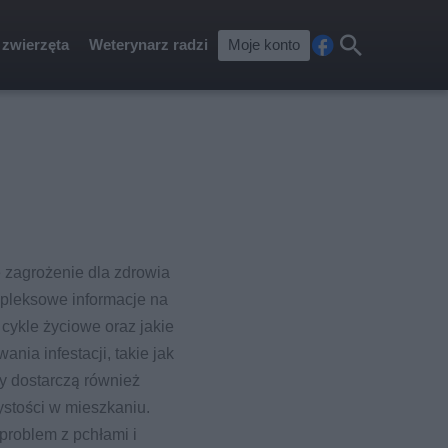
 zwierzęta
Weterynarz radzi
Moje konto
Fa
Szu
ceb
kaj
ook
e zagrożenie dla zdrowia
mpleksowe informacje na
 cykle życiowe oraz jakie
ia infestacji, takie jak
y dostarczą również
stości w mieszkaniu.
problem z pchłami i