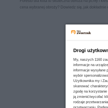
Foresto dla kota to skuteczna obroża na pchły i klesz
cena wybranej obroży? Dowiedz się, jak dokładnie d
Drogi użytkown
My, naszych 1160 zau
informacje na urządze
informacje wysyłane 
wybór spersonalizowan
Użytkownika my i Zau
skanować charakterys
zgodę na korzystanie 
ją zmienić/wycofać kl
rodzaje przetwarzani
przetwarzaniu. Prefere