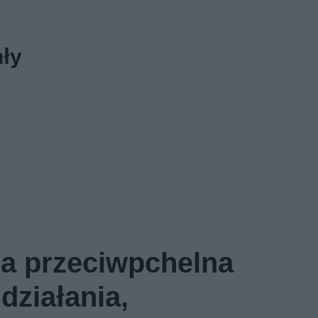
hły
a przeciwpchelna
 działania,