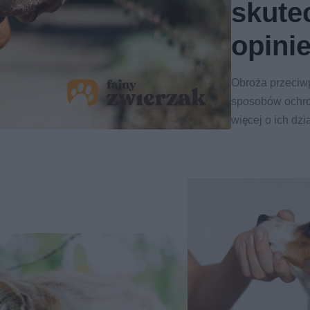
skute
opini
Obroża przeciwp
sposobów ochro
więcej o ich dzi