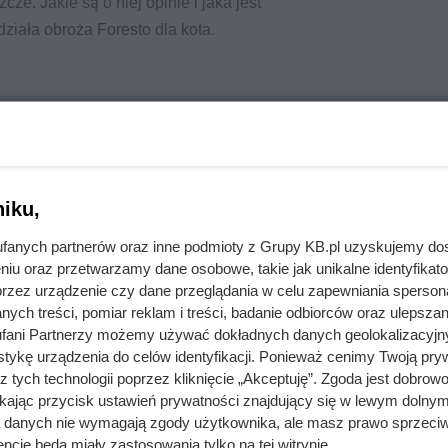
cze. Jakie są o niej opinie i jaka jest
ziała obroża Foresto dla kota.
iku,
fanych partnerów oraz inne podmioty z Grupy KB.pl uzyskujemy do
niu oraz przetwarzamy dane osobowe, takie jak unikalne identyfikat
przez urządzenie czy dane przeglądania w celu zapewniania sperson
ych treści, pomiar reklam i treści, badanie odbiorców oraz ulepszan
fani Partnerzy możemy używać dokładnych danych geolokalizacyjn
tykę urządzenia do celów identyfikacji. Ponieważ cenimy Twoją pry
z tych technologii poprzez kliknięcie „Akceptuję”. Zgoda jest dobro
ikając przycisk ustawień prywatności znajdujący się w lewym dolnym
a danych nie wymagają zgody użytkownika, ale masz prawo sprzeciw
ncje będą miały zastosowania tylko na tej witrynie.