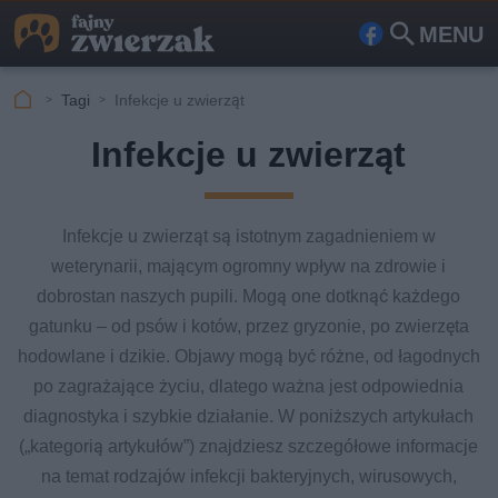
MENU
Fa
Szu
ceb
kaj
Tagi
Infekcje u zwierząt
ook
Infekcje u zwierząt
Infekcje u zwierząt są istotnym zagadnieniem w
weterynarii, mającym ogromny wpływ na zdrowie i
dobrostan naszych pupili. Mogą one dotknąć każdego
gatunku – od psów i kotów, przez gryzonie, po zwierzęta
hodowlane i dzikie. Objawy mogą być różne, od łagodnych
po zagrażające życiu, dlatego ważna jest odpowiednia
diagnostyka i szybkie działanie. W poniższych artykułach
(„kategorią artykułów”) znajdziesz szczegółowe informacje
na temat rodzajów infekcji bakteryjnych, wirusowych,