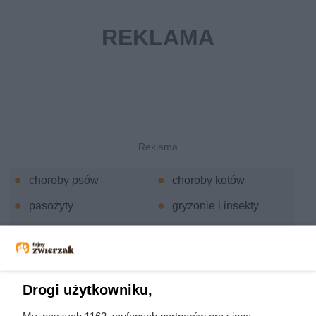
choroby psów
choroby kotów
pasożyty
gryzonie i insekty
owady
choroby zwierząt
zwierzęta domowe
choroby skóry
choroby oczu
choroby stawów
Drogi użytkowniku,
choroby układu
choroby zakaźne u
My, naszych 1162 zaufanych partnerów oraz inne