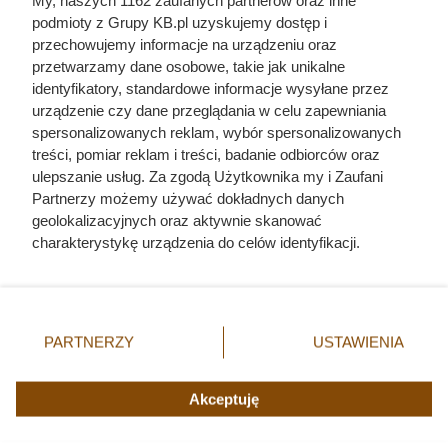
pokarmowego
zwierząt
podmioty z Grupy KB.pl uzyskujemy dostęp i
choroby odzwierzęce
choroby wirusowe
przechowujemy informacje na urządzeniu oraz
przetwarzamy dane osobowe, takie jak unikalne
bezpieczeństwo
choroby i pielęgnacja
identyfikatory, standardowe informacje wysyłane przez
zwierząt
uszu
urządzenie czy dane przeglądania w celu zapewniania
choroby ryb
biegunka
spersonalizowanych reklam, wybór spersonalizowanych
akwariowych
treści, pomiar reklam i treści, badanie odbiorców oraz
choroby układu
ulepszanie usług. Za zgodą Użytkownika my i Zaufani
moczowego
Partnerzy możemy używać dokładnych danych
geolokalizacyjnych oraz aktywnie skanować
charakterystykę urządzenia do celów identyfikacji.
Ponieważ cenimy Twoją prywatność, prosimy o zgodę na
korzystanie z tych technologii poprzez kliknięcie
Fajny Zwierzak
„Akceptuję”. Zgoda jest dobrowolna i zawsze możesz ją
Mapa strony
zmienić/wycofać klikając przycisk ustawień prywatności
PARTNERZY
USTAWIENIA
znajdujący się w lewym dolnym rogu strony. Niektóre
Inne serwisy Grupy KB.pl
rodzaje przetwarzania danych nie wymagają zgody
Informacje prawne
użytkownika, ale masz prawo sprzeciwić się takiemu
Akceptuję
przetwarzaniu. Preferencje będą miały zastosowania tylko
na tej witrynie.
© 2019-2026 Grupa KB.pl. All rights reserved.