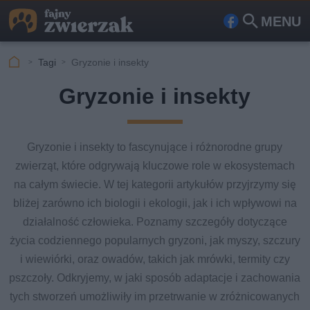
MENU
Fa
Szu
ceb
kaj
Tagi
Gryzonie i insekty
ook
Gryzonie i insekty
Gryzonie i insekty to fascynujące i różnorodne grupy
zwierząt, które odgrywają kluczowe role w ekosystemach
na całym świecie. W tej kategorii artykułów przyjrzymy się
bliżej zarówno ich biologii i ekologii, jak i ich wpływowi na
działalność człowieka. Poznamy szczegóły dotyczące
życia codziennego popularnych gryzoni, jak myszy, szczury
i wiewiórki, oraz owadów, takich jak mrówki, termity czy
pszczoły. Odkryjemy, w jaki sposób adaptacje i zachowania
tych stworzeń umożliwiły im przetrwanie w zróżnicowanych