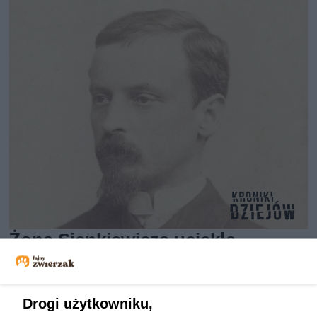
Żona Sienkiewicza uciekła
podczas podróży poślubnej.
Powód do dziś szokuje
Drogi użytkowniku,