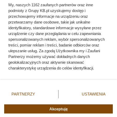
My, naszych 1162 zaufanych partnerów oraz inne
pasożyty
myszy
podmioty z Grupy KB.pl uzyskujemy dostęp i
kawia domowa
małe zwierzęta
przechowujemy informacje na urządzeniu oraz
przetwarzamy dane osobowe, takie jak unikalne
szkodniki
fretka domowa
identyfikatory, standardowe informacje wysyłane przez
urządzenie czy dane przeglądania w celu zapewniania
pchły
kleszcze
spersonalizowanych reklam, wybór spersonalizowanych
infekcje u zwierząt
opieka nad gryzoniami
treści, pomiar reklam i treści, badanie odbiorców oraz
ulepszanie usług. Za zgodą Użytkownika my i Zaufani
szczury
Partnerzy możemy używać dokładnych danych
geolokalizacyjnych oraz aktywnie skanować
charakterystykę urządzenia do celów identyfikacji.
Ponieważ cenimy Twoją prywatność, prosimy o zgodę na
korzystanie z tych technologii poprzez kliknięcie
Fajny Zwierzak
„Akceptuję”. Zgoda jest dobrowolna i zawsze możesz ją
Mapa strony
zmienić/wycofać klikając przycisk ustawień prywatności
PARTNERZY
USTAWIENIA
znajdujący się w lewym dolnym rogu strony. Niektóre
Inne serwisy Grupy KB.pl
rodzaje przetwarzania danych nie wymagają zgody
Informacje prawne
użytkownika, ale masz prawo sprzeciwić się takiemu
Akceptuję
przetwarzaniu. Preferencje będą miały zastosowania tylko