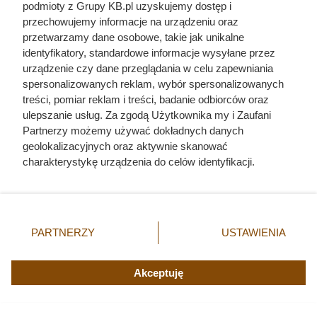
podmioty z Grupy KB.pl uzyskujemy dostęp i
kot perski
hodowle kotów
przechowujemy informacje na urządzeniu oraz
przetwarzamy dane osobowe, takie jak unikalne
leśny kot norweski
maine coon
identyfikatory, standardowe informacje wysyłane przez
urządzenie czy dane przeglądania w celu zapewniania
ragdoll
kot bengalski
spersonalizowanych reklam, wybór spersonalizowanych
kot szkocki zwisłouchy
kot syjamski
treści, pomiar reklam i treści, badanie odbiorców oraz
ulepszanie usług. Za zgodą Użytkownika my i Zaufani
kot birmański
małe koty
Partnerzy możemy używać dokładnych danych
geolokalizacyjnych oraz aktywnie skanować
charakterystykę urządzenia do celów identyfikacji.
Ponieważ cenimy Twoją prywatność, prosimy o zgodę na
korzystanie z tych technologii poprzez kliknięcie
Fajny Zwierzak
„Akceptuję”. Zgoda jest dobrowolna i zawsze możesz ją
Mapa strony
zmienić/wycofać klikając przycisk ustawień prywatności
PARTNERZY
USTAWIENIA
znajdujący się w lewym dolnym rogu strony. Niektóre
Inne serwisy Grupy KB.pl
rodzaje przetwarzania danych nie wymagają zgody
Informacje prawne
użytkownika, ale masz prawo sprzeciwić się takiemu
Akceptuję
przetwarzaniu. Preferencje będą miały zastosowania tylko
na tej witrynie.
© 2019-2026 Grupa KB.pl. All rights reserved.