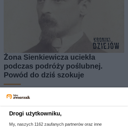
Żona Sienkiewicza uciekła
podczas podróży poślubnej.
Powód do dziś szokuje
rasy kotów
ceny kotów
wychowanie kota
koty rasowe
Drogi użytkowniku,
wystawa kotów
kot brytyjski
My, naszych 1162 zaufanych partnerów oraz inne
waga zwierząt
kot syberyjski