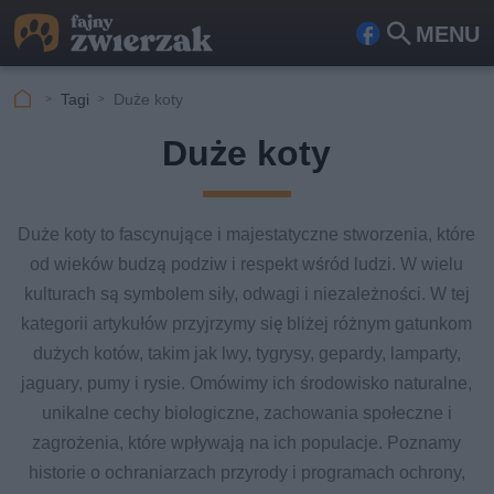
MENU
Fa
Szu
ceb
kaj
Tagi
Duże koty
ook
Duże koty
Duże koty to fascynujące i majestatyczne stworzenia, które
od wieków budzą podziw i respekt wśród ludzi. W wielu
kulturach są symbolem siły, odwagi i niezależności. W tej
kategorii artykułów przyjrzymy się bliżej różnym gatunkom
dużych kotów, takim jak lwy, tygrysy, gepardy, lamparty,
jaguary, pumy i rysie. Omówimy ich środowisko naturalne,
unikalne cechy biologiczne, zachowania społeczne i
zagrożenia, które wpływają na ich populacje. Poznamy
historie o ochraniarzach przyrody i programach ochrony,