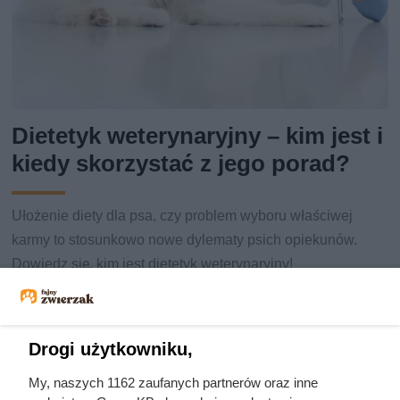
Dietetyk weterynaryjny – kim jest i
kiedy skorzystać z jego porad?
Ułożenie diety dla psa, czy problem wyboru właściwej
karmy to stosunkowo nowe dylematy psich opiekunów.
Dowiedz się, kim jest dietetyk weterynaryjny!
Drogi użytkowniku,
My, naszych 1162 zaufanych partnerów oraz inne