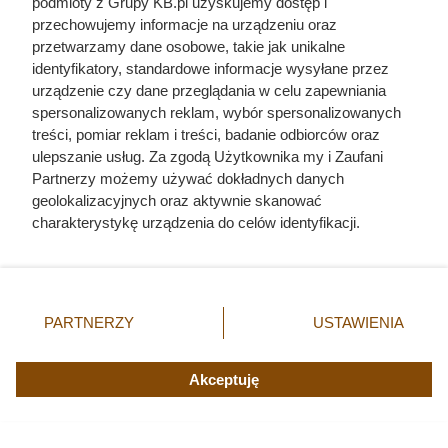
podmioty z Grupy KB.pl uzyskujemy dostęp i
przechowujemy informacje na urządzeniu oraz
przetwarzamy dane osobowe, takie jak unikalne
identyfikatory, standardowe informacje wysyłane przez
urządzenie czy dane przeglądania w celu zapewniania
spersonalizowanych reklam, wybór spersonalizowanych
treści, pomiar reklam i treści, badanie odbiorców oraz
ulepszanie usług. Za zgodą Użytkownika my i Zaufani
Partnerzy możemy używać dokładnych danych
geolokalizacyjnych oraz aktywnie skanować
charakterystykę urządzenia do celów identyfikacji.
Ponieważ cenimy Twoją prywatność, prosimy o zgodę na
korzystanie z tych technologii poprzez kliknięcie
„Akceptuję”. Zgoda jest dobrowolna i zawsze możesz ją
zmienić/wycofać klikając przycisk ustawień prywatności
PARTNERZY
USTAWIENIA
znajdujący się w lewym dolnym rogu strony. Niektóre
rodzaje przetwarzania danych nie wymagają zgody
użytkownika, ale masz prawo sprzeciwić się takiemu
Akceptuję
przetwarzaniu. Preferencje będą miały zastosowania tylko
na tej witrynie.