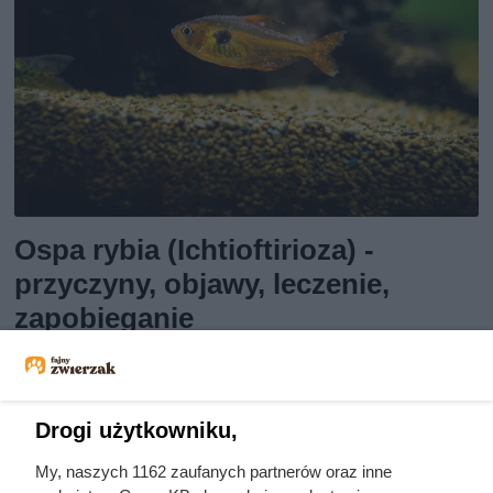
Ospa rybia (Ichtioftirioza) -
przyczyny, objawy, leczenie,
zapobieganie
Domowe sposoby nie zawsze są niezawodne w leczeniu
rybiej ospy. Najważniejsza jest czysta woda, która nigdy
Drogi użytkowniku,
nie zaszkodzi.
My, naszych 1162 zaufanych partnerów oraz inne