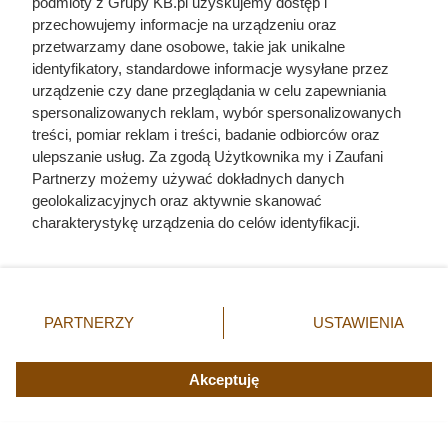
podmioty z Grupy KB.pl uzyskujemy dostęp i
przechowujemy informacje na urządzeniu oraz
przetwarzamy dane osobowe, takie jak unikalne
identyfikatory, standardowe informacje wysyłane przez
urządzenie czy dane przeglądania w celu zapewniania
spersonalizowanych reklam, wybór spersonalizowanych
treści, pomiar reklam i treści, badanie odbiorców oraz
ulepszanie usług. Za zgodą Użytkownika my i Zaufani
Partnerzy możemy używać dokładnych danych
geolokalizacyjnych oraz aktywnie skanować
charakterystykę urządzenia do celów identyfikacji.
Ponieważ cenimy Twoją prywatność, prosimy o zgodę na
korzystanie z tych technologii poprzez kliknięcie
„Akceptuję”. Zgoda jest dobrowolna i zawsze możesz ją
zmienić/wycofać klikając przycisk ustawień prywatności
PARTNERZY
USTAWIENIA
znajdujący się w lewym dolnym rogu strony. Niektóre
rodzaje przetwarzania danych nie wymagają zgody
użytkownika, ale masz prawo sprzeciwić się takiemu
Akceptuję
przetwarzaniu. Preferencje będą miały zastosowania tylko
na tej witrynie.