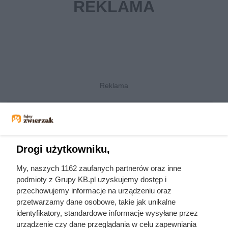
maltańczyk
ceny szczeniąt
psy rasowe
ubranka dla psów
dorosłe psy
hodowle psów
Drogi użytkowniku,
yorkshire terrier
shiba inu
My, naszych 1162 zaufanych partnerów oraz inne
podmioty z Grupy KB.pl uzyskujemy dostęp i
shih tzu
pinczer
przechowujemy informacje na urządzeniu oraz
west highland white
przetwarzamy dane osobowe, takie jak unikalne
nagie psy
terrier
identyfikatory, standardowe informacje wysyłane przez
urządzenie czy dane przeglądania w celu zapewniania
chihuahua
bolończyk