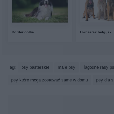
Border collie
Owczarek belgijski
Tagi:
psy pasterskie
małe psy
łagodne rasy p
psy które mogą zostawać same w domu
psy dla si