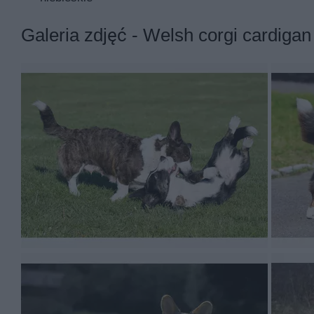
Welsh corgi cardigan - wychowanie, 
Galeria zdjęć - Welsh corgi cardigan
Welsh corgi cardigan - socjalizacja i wychowanie szcze
Welsh corgi cardigan jest psem nieufnym w stosunku do
okołoszczepiennej należy szczeniaka zacząć oswajać 
unikać sytuacji, kiedy pies mógłby np. wystraszyć się
Skłanianie cardigana do posłuszeństwa, mimo że to bar
uparty. Ale konsekwencja nie oznacza musztry! Metody
wykonane polecenie. Ale uwaga: cardigan jest obżartuch
racje żywieniowe.
Naukę posłuszeństwa zaczyna się jeszcze w domu, w ok
najbliższej, przyjacielskiej relacji ze szczeniakiem, 
upór. Jeżeli po wydaniu polecenia pies nie będzie miał
razem postawić na swoim. Wykonanie zadania trzeba ko
pochwalić i nagrodzić. Po kilku próbach cardigan „złap