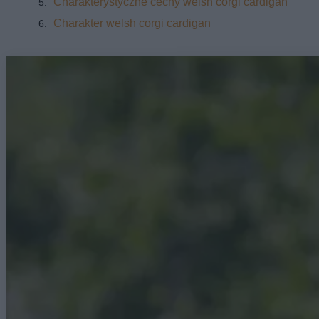
Charakterystyczne cechy welsh corgi cardigan
Charakter welsh corgi cardigan