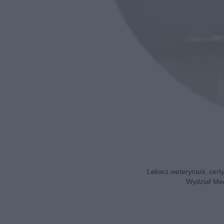
Lekarz weterynarii, cert
Wydział Med