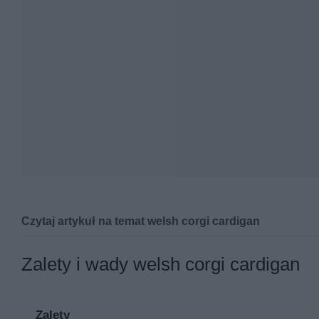
Czytaj artykuł na temat welsh corgi cardigan
Welsh corgi cardigan, obok bardziej znanego welsh 
Zalety i wady welsh corgi cardigan
sobą blisko spokrewnione i dla laika na pierwszy rzu
są do grupy 1 FCI – psy pasterskie i zaganiające, se
Zalety