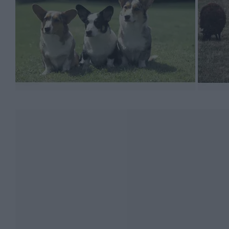
Niezbędne jest też ustalenie od pierwszego dnia, czy p
Ale cardigan, raz wpuszczony do łóżka, nie da się z n
Jak dbać o welsh corgi cardigana
Cardigan jest na ogół psem zdrowym. Jednak ich budowa 
podwyższone ryzyko schorzeń kręgosłupa, w tym także
skakał po meblach i nie chodził po schodach – na pewn
Wprawdzie rzadko, ale zdarzają się u cardiganów choro
(dysplazja stawów biodrowych i łokciowych, wypadanie
powinien wykonać jej odpowiednie badania, podobnie w
Przyszły hodowca musi mieć świadomość, że u corgi d
drogami rodnymi suki rodzą dość ciężko, zwłaszcza że
weterynarii, aby był przygotowany na niezwłoczne udzi
Pielęgnacja szaty jest prosta. Wystarczy wyszczotkować 
nie ściera sam pazurów, przycina się w miarę potrzeby 