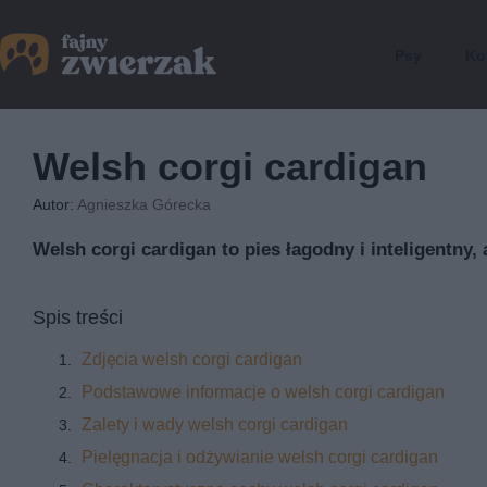
Psy
Ko
Welsh corgi cardigan
Autor:
Agnieszka Górecka
Welsh corgi cardigan to pies łagodny i inteligentny,
Spis treści
Zdjęcia welsh corgi cardigan
Podstawowe informacje o welsh corgi cardigan
Zalety i wady welsh corgi cardigan
Pielęgnacja i odżywianie welsh corgi cardigan