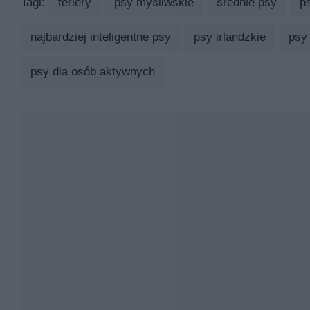
Tagi:
teriery
psy myśliwskie
średnie psy
ps
najbardziej inteligentne psy
psy irlandzkie
psy
psy dla osób aktywnych