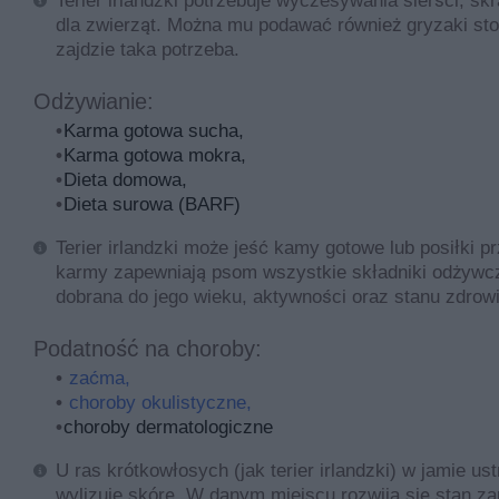
Terier irlandzki potrzebuje wyczesywania sierści, s
dla zwierząt. Można mu podawać również gryzaki sto
zajdzie taka potrzeba.
Odżywianie:
Karma gotowa sucha,
Karma gotowa mokra,
Dieta domowa,
Dieta surowa (BARF)
Terier irlandzki może jeść kamy gotowe lub posiłki
karmy zapewniają psom wszystkie składniki odżywcz
dobrana do jego wieku, aktywności oraz stanu zdrowi
Podatność na choroby:
zaćma,
choroby okulistyczne,
choroby dermatologiczne
U ras krótkowłosych (jak terier irlandzki) w jamie u
wylizuje skórę. W danym miejscu rozwija się stan zap