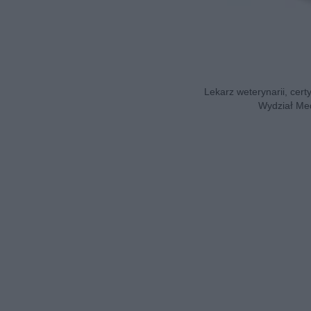
Lekarz weterynarii, cert
Wydział Med