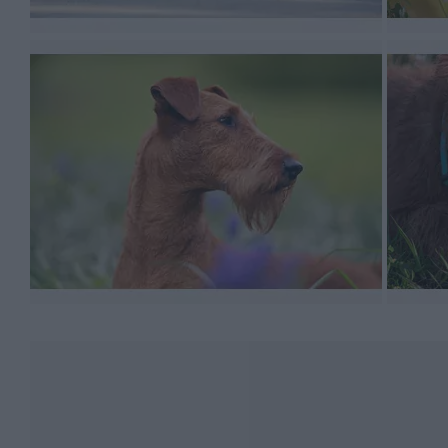
Jak każdy terier, także terier irlandzki ma dość niezal
typowe teriery. Nadaje się on na pierwszego psa dla po
opiekun powinien być sportowcem lub lubić długie wędr
gdyż terier irlandzki prawidłowo ułożony stwarza mniej 
Terier irlandzki uwielbia ruch i sporty. Znudzony i ni
samemu w domu. Może mieszkać w mieście, jeśli ma moż
ze smyczy w miejscach niebezpiecznych. Lepszym dom
Terier irlandzki to wspaniały pies rodzinny. Uwielbia 
będzie dobrze dogadywał się z kotami, jednak na zewn
psa, gdyż źle ułożony terier irlandzki może być agres
Pies ten będzie również dobrym towarzyszem dla osób s
trybu życia.