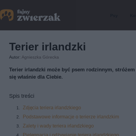
Psy
Ko
Terier irlandzki
Autor:
Agnieszka Górecka
Terier irlandzki może być psem rodzinnym, stróżem 
się właśnie dla Ciebie.
Spis treści
Zdjęcia teriera irlandzkiego
Podstawowe informacje o terierze irlandzkim
Zalety i wady teriera irlandzkiego
Pielęgnacja i odżywianie teriera irlandzkiego