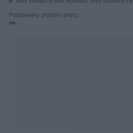
Terier irlandzki to pies myśliwski, który sprawdza się
Poddawany próbom pracy:
nie