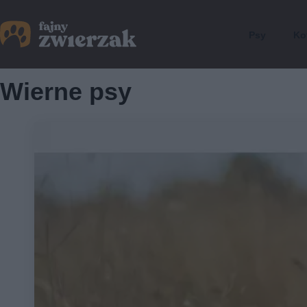
Psy
Ko
Wierne psy