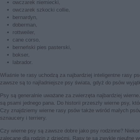
owczarek niemiecki,
owczarek szkocki collie,
bernardyn,
doberman,
rottweiler,
cane corso,
berneński pies pasterski,
bokser,
labrador.
Właśnie te rasy uchodzą za najbardziej inteligentne rasy 
zawsze są to najładniejsze psy świata, gdyż do psów wyjątk
Psy są generalnie uważane za zwierzęta najbardziej wierne
są psami jednego pana. Do historii przeszły wierne psy, któ
Czy znajdziemy wierne rasy psów także wśród małych psów?
sznaucery i terriery.
Czy wierne psy są zawsze dobre jako psy rodzinne? Niekoni
zalecane dla rodzin z dziećmi. Rasy te są zwykle nieufne 