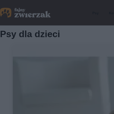
Psy
Ko
Psy dla dzieci