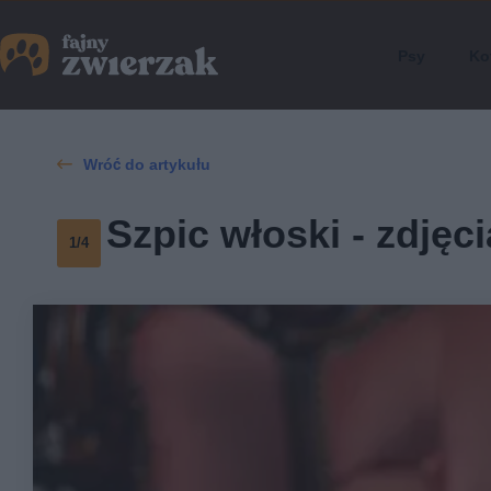
Psy
Ko
Wróć do artykułu
Szpic włoski - zdjęci
1/4