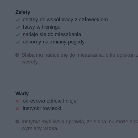
Shiba inu to przyjaźnie wyglądający pies o japońsk
Zalety
początkujących miłośników czworonogów. Niestety sh
chętny do współpracy z człowiekiem
opiszemy wygląd oraz usposobienie rasy. Przedstaw
łatwy w treningu
nadaje się do mieszkania
Shiba inu – japońskie psy z bogatą
odporny na zmiany pogody
Shiba inu nadaje się do mieszkania, o ile opiekun
Charakterystyka rasy shiba inu
wesoły.
Shiba inu należy do grupy szpiców w typie pierwotnym.
wyjątkową czujność, nieufność oraz lojalność w stosun
zarówno shiba inu, jak i akita inu są uważane za japoń
pomnika natury.
Wady
okresowo obficie linieje
Warto także wiedzieć, iż w języku japońskim shiba inu 
instynkt łowiecki
zbudowanego samca wynosi 8 do 11 kilogramów. Dorosła
6,8 do 9 kg. Wzorzec rasy określa także idealną wysok
Instynkt myśliwski sprawia, że shiba inu może spr
mierzyć około 33 do 41 cm.
wymiany włosa.
Wzorzec japońskich shiba inu określa także ich umasz