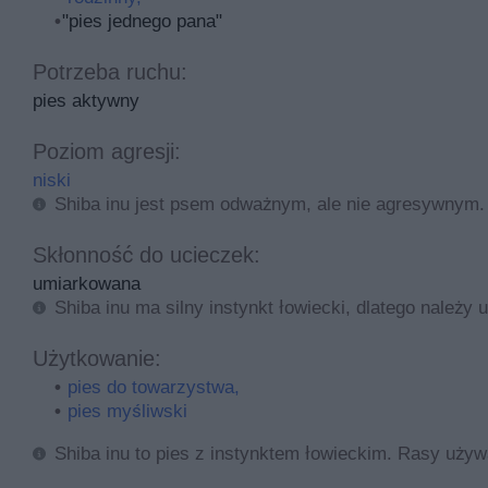
"pies jednego pana"
informacje o tej rasie, jak waga, umaszczenie i uspo
powinien zagościć w twoim domu.
Potrzeba ruchu:
pies aktywny
Shiba inu - informacje o rasie
Poziom agresji:
Opis rasy
niski
Shiba inu jest psem odważnym, ale nie agresywnym.
Shiba inu to japońskie psy w typie szpica. Jego nazwa 
do pomocy myśliwym w polowaniach na małą zwierzynę. 
Skłonność do ucieczek:
brytyjskie. Doszło wówczas do licznych krzyżówek i nie
umiarkowana
narodowy pomnik przyrody.
Shiba inu ma silny instynkt łowiecki, dlatego nale
Oprócz Akita, psy shiba inu są najczęściej hodowane w 
Użytkowanie:
na szczeniaka trzeba czekać kilka miesięcy. Rodowodo
pies do towarzystwa,
sprawadzanego z zagranicy będzie znacznie wyższa. C
pies myśliwski
może mieć jakieś wady. Miesięczne utrzymanie pieska k
Shiba inu to pies z instynktem łowieckim. Rasy używ
Wygląd i umaszczenie shiba inu - opis i zdjęcia