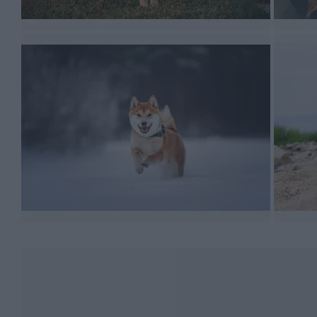
Niewątpliwym, docenianym atutem shiba inu jest równie
towarzyszami dla osób bardziej doświadczonych w szko
Koszty zakupu shiba inu oraz mo
Ile kosztuje shiba inu?
Cena zakupu szczeniaka to jedna z kwestii, która zas
się z dość wysokimi cenami zakupu. Szczeniak pochod
wynosi 7000-12000 zł.
Możemy zatem przyjąć, że shiba kosztuje nieco więcej n
także ze stosunkowo niedużą liczbą sprawdzonych hodow
wybitnych, utytułowanych rodzicach może niekiedy sp
Podczas zakupu warto dopytać hodowcę o wszystkie kwe
podpisanie umowy, stanowiącej zabezpieczenie obydwu 
obowiązuje podatek od psa. W niektórych regionach nas