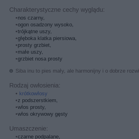
szczekliwe ani nie niszczą przedmiotów domowych. Na
Charakterystyczne cechy wyglądu:
niezależności sprawia, że rzadko cierpi na lęk separacy
nos czarny,
Opisując charakter małych shiba inu, należy wspomnie
ogon osadzony wysoko,
mniejszymi zwierzętami. Instynkt łowiecki często prze
trójkątne uszy,
być trzymana na smyczy. Najlepszym pomysłem rozłado
głęboka klatka piersiowa,
prosty grzbiet,
Informacje zebrane od hodowców pozwalają też na stwier
małe uszy,
potrzeby. W stosunku do obcych bywa nieco podejrzliw
grzbiet nosa prosty
znanymi sobie dziećmi, jednak wzajemne relacje powin
Siba inu to pies mały, ale harmonijny i o dobrze rozw
Jakiego szkolenia wymagają psy sh
Rodzaj owłosienia:
krótkowłosy
z podszerstkiem,
Najważniejsze informacje szkoleniowe
włos prosty,
Jak już wiemy, psy rasy shiba inu wykazują duży stopień
włos okrywowy gęsty
szczeniaka. W pierwszych etapach życia pupila zwracam
najwięcej dźwięków, sytuacji, zapachów i innych zwierz
Umaszczenie:
bowiem odpowiednio socjalizowane psy nie przejawiają n
czarne podpalane,