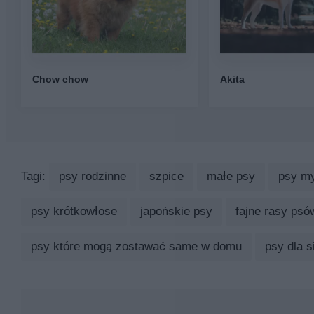
Chow chow
Akita
Tagi:
psy rodzinne
szpice
małe psy
psy my
psy krótkowłose
japońskie psy
fajne rasy psó
psy które mogą zostawać same w domu
psy dla si