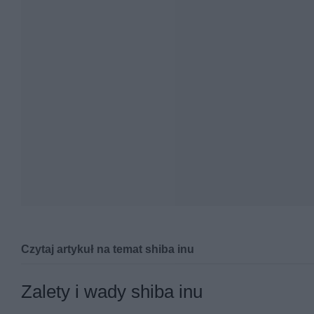
Czytaj artykuł na temat shiba inu
Shiba inu - wszystko, co warto wie
Zalety i wady shiba inu