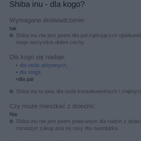
Shiba inu - dla kogo?
nie może robić co chce. Zaniedbanie w tym zakresie spr
Silny instynkt łowiecki sprawia, że pies ten może spra
Wymagane doświadczenie:
starannego treningu, szczególnie w wieku szczenięcym
tak
wybiegania i ruchu, dlatego też opiekun powinien pośw
Shiba inu nie jest psem dla początkujących opiekunó
mieszkaniu. Dla shiba inu bardzo ważna jest zabawa i
niego wszystkie dobre cechy.
zwykłe aportowanie czy bieganie może go znudzić. Dlat
Dla kogo się nadaje:
Shiba inu nie jest agresywny wobec ludzi. Jednak pot
dla osób aktywnych,
przystosuje się do stada. Mimo najlepszego wychowania
dla singli,
innym małym zwierzakiem.
dla par
Shiba inu to pies dla osób konsekwentnych i chętnyc
Pielęgnacja i choroby psa
Czy może mieszkać z dziećmi:
Uważa się, że shiba inu to pies, którego nie imają się
stawu biodrowego, jeśli szczeniak pochodzi z nieprofe
Nie
sprawdzonej hodowli.
Shiba inu nie jest psem polecanym dla rodzin z dzieć
rozważyć zakup psa tej rasy dla nastolatka.
Aby utrzymać shiba inu w dobrym zdrowiu konieczna jes