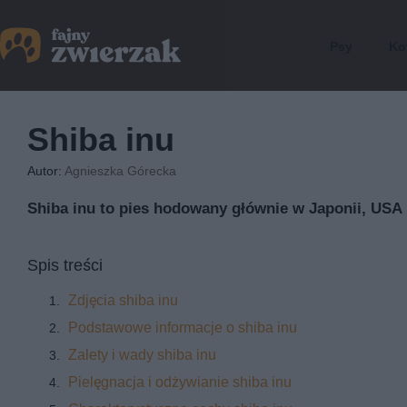
Psy
Ko
Shiba inu
Autor:
Agnieszka Górecka
Shiba inu to pies hodowany głównie w Japonii, USA 
Spis treści
Zdjęcia shiba inu
Podstawowe informacje o shiba inu
Zalety i wady shiba inu
Pielęgnacja i odżywianie shiba inu