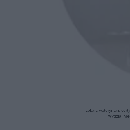
Lekarz weterynarii, cert
Wydział Med