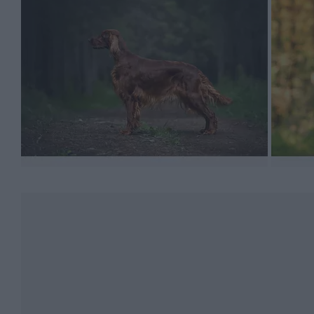
Psy myśliwskie wymagają wczesnej i przemyślanej socja
nowymi dźwiękami, sytuacjami, osobami i innymi zwier
prawidłowych zachowań.
Opisując wychowanie setera, warto wspomnieć o szkol
nawyków. Dalsze etapy szkolenia zależą od oczekiwany
rozpocząć dopiero po pełnym zakończeniu rozwoju, czyl
W przypadku seterów równie duże znaczenie odgrywa wł
pies z czarnym czy brązowym nosem wymaga regularne
całej powierzchni ciała, zaczynając od nasady włosa. 
tygodniu, a w okresie intensywnego linienia nawet każd
Sierść setera może gromadzić w sobie drobne zanieczysz
gałązki, liście, rzepy czy nasionka. Należy je wyczes
W razie konieczności możemy także przeprowadzić peł
pomysłem będzie wybór szamponu, który intensyfikuje k
dokładnie wysuszyć szatę i jednocześnie ją rozczesywa