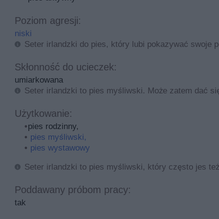
Wśród możliwych problemów zdrowotnych wyróżnia się te
Poziom agresji:
charakteryzuje go głęboka klatka piersiowa. Dlatego do
niski
zaplanować przed posiłkiem, a bezpośrednio po nim umo
Seter irlandzki do pies, który lubi pokazywać swoje 
żołądka.
Skłonność do ucieczek:
umiarkowana
Seter irlandzki to pies myśliwski. Może zatem dać si
Użytkowanie:
pies rodzinny,
pies myśliwski,
pies wystawowy
Seter irlandzki to pies myśliwski, który często jes
Poddawany próbom pracy:
tak