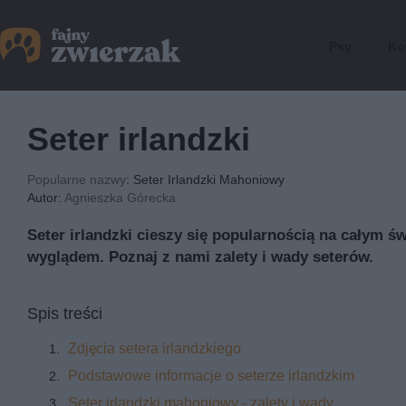
Psy
Ko
Seter irlandzki
Popularne nazwy
: Seter Irlandzki Mahoniowy
Autor:
Agnieszka Górecka
Seter irlandzki cieszy się popularnością na całym św
wyglądem. Poznaj z nami zalety i wady seterów.
Spis treści
Zdjęcia setera irlandzkiego
Podstawowe informacje o seterze irlandzkim
Seter irlandzki mahoniowy - zalety i wady