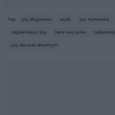
Tagi:
psy długowłose
wyżły
psy myśliwskie
najpiękniejsze psy
fajne rasy psów
najbardziej
psy dla osób aktywnych