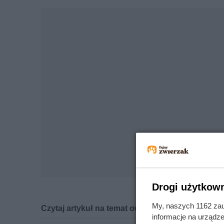
Drogi użytkown
My, naszych 1162 zau
Czytaj artykuł na temat owczarka szkockiego k
informacje na urządze