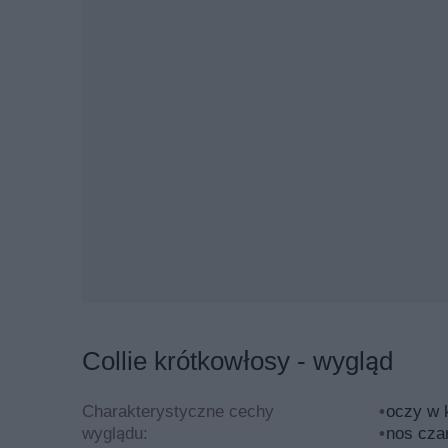
Szczeniaki są aktywne, a także inteligentne. Ho
owczarek szkocki krótkowłosy powinna mieć głow
tępo zakończoną kufę, mocną żuchwę i zawsze cz
wielkości i nieco skośne – jeżeli pies jest maści
piesków są małe i równomiernie osadzone, zęby 
według wzorca FCI powinny być owalne i z mocn
Sierść owczarków szkockich krótkowł
Sierść owczarków szkockich krótkowłosych, jak
też twarda. Pod żadnym pozorem sierści collie ni
zaś chodzi o umaszczenie, dopuszczane są aż 3
śniade – będą to kolory od jasnego złota, 
trójbarwne (tricolor) – najczęściej jest to 
Collie krótkowłosy - wygląd
niebieskie marmurkowe – srebrzysto-niebie
Warto jeszcze dodać, że pies jest nieco mniejs
Charakterystyczne cechy
oczy w 
61 centymetrów. Suczki zaś są wzrostu między 
wyglądu:
nos cza
krótkowłosego waha się między 20-29 kilogramów