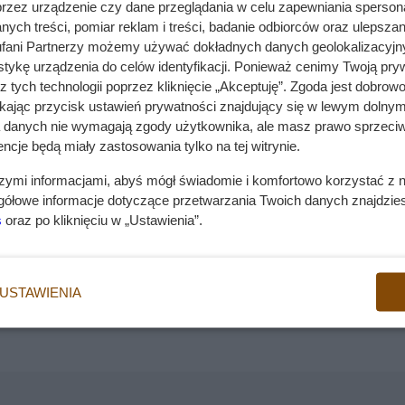
przez urządzenie czy dane przeglądania w celu zapewniania sperson
m, którego uwielbiała królowa Wiktoria. W zasadzie, ni
dy
ych treści, pomiar reklam i treści, badanie odbiorców oraz ulepszan
ym zwierzęciem – o pięknej sierści, a także łagodnym
fani Partnerzy możemy używać dokładnych danych geolokalizacyjn
 jest charakter psów, czym wyróżniają się szczeniaki or
tykę urządzenia do celów identyfikacji. Ponieważ cenimy Twoją pry
z tych technologii poprzez kliknięcie „Akceptuję”. Zgoda jest dobro
Wady
ikając przycisk ustawień prywatności znajdujący się w lewym dolnym
tendencja do szczekania
wdź także
zebrane w tym miejscu artykuły o owczarkach
.
a danych nie wymagają zgody użytkownika, ale masz prawo sprzeciw
ncje będą miały zastosowania tylko na tej witrynie.
Owczarek szkocki krótkowłosy może być do
 co to za rasa?
głośnym pupilem. Jego zakup może być
szymi informacjami, abyś mógł świadomie i komfortowo korzystać z
utrudniony ze względu na małą ilość hodowli 
gółowe informacje dotyczące przetwarzania Twoich danych znajdzi
naszym kraju.
s
oraz po kliknięciu w „Ustawienia”.
mi
dają zupełnie inaczej, jednak ich charakter jest bardzo
wiania warto będzie opisać wygląd owczarków szkockich
USTAWIENIA
ek (tzw. lessie) korzystał z właściwości futra w klimacie 
ować na nizinach przy stadach owiec. Jak można więc
. Pies pasterski pojawił się mniej więcej w okolicy V wieku
zyli „ciemny”.