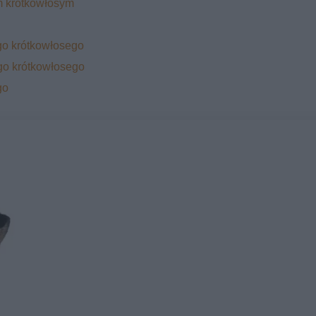
m krótkowłosym
go krótkowłosego
go krótkowłosego
go