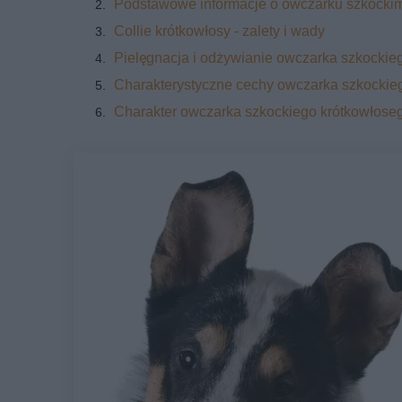
Podstawowe informacje o owczarku szkocki
Collie krótkowłosy - zalety i wady
Pielęgnacja i odżywianie owczarka szkockie
Charakterystyczne cechy owczarka szkockie
Charakter owczarka szkockiego krótkowłose