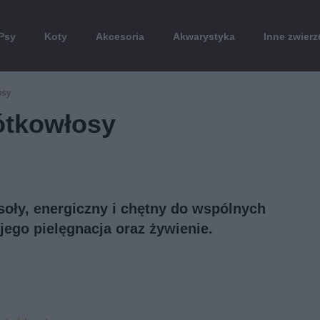
Psy
Koty
Akcesoria
Akwarystyka
Inne zwierz
osy
ótkowłosy
oły, energiczny i chętny do wspólnych
jego pielęgnacja oraz żywienie.