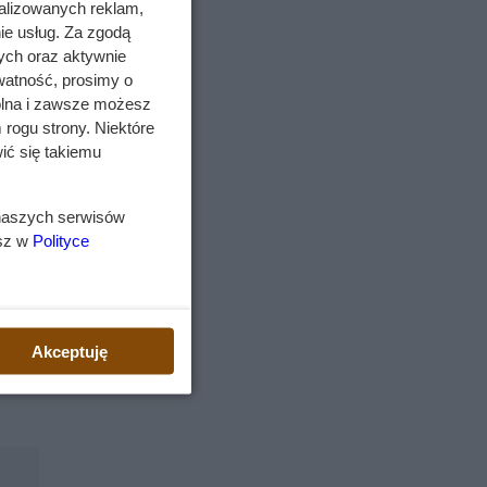
alizowanych reklam,
c w
ie usług. Za zgodą
ych oraz aktywnie
az
watność, prosimy o
wolna i zawsze możesz
 rogu strony. Niektóre
ić się takiemu
ść
 naszych serwisów
w
esz w
Polityce
Akceptuję
gór