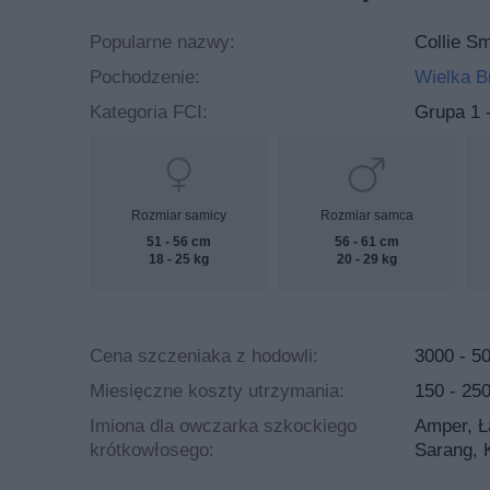
Popularne nazwy:
Collie Sm
Pochodzenie:
Wielka B
Kategoria FCI:
Grupa 1 -
Rozmiar samicy
Rozmiar samca
51 - 56 cm
56 - 61 cm
18 - 25 kg
20 - 29 kg
Cena szczeniaka z hodowli:
3000 - 50
Miesięczne koszty utrzymania:
150 - 250
Imiona dla owczarka szkockiego
Amper, Ła
krótkowłosego:
Sarang, 