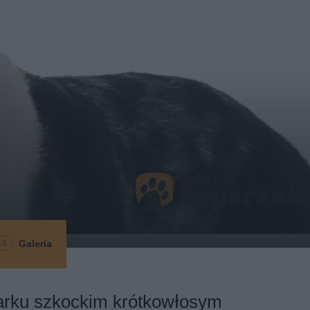
Galeria
10
arku szkockim krótkowłosym