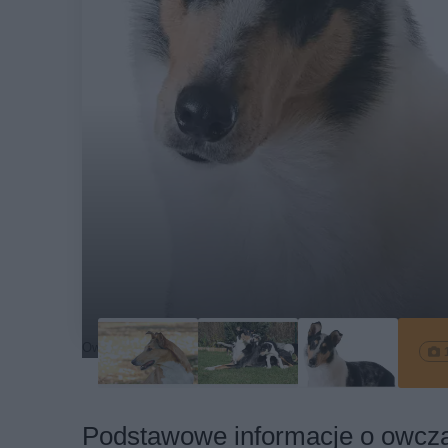
Owczarek szkocki krótkowłosy na białym tle
Podstawowe informacje o owcz