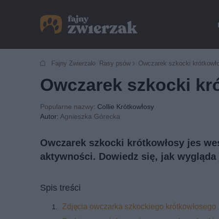
Fajny Zwierzak
Rasy psów
Owczarek szkocki krótkowł
Owczarek szkocki kr
Popularne nazwy
: Collie Krótkowłosy
Autor:
Agnieszka Górecka
Owczarek szkocki krótkowłosy jes wes
aktywności. Dowiedz się, jak wygląda 
Spis treści
Zdjęcia owczarka szkockiego krótkowłosego