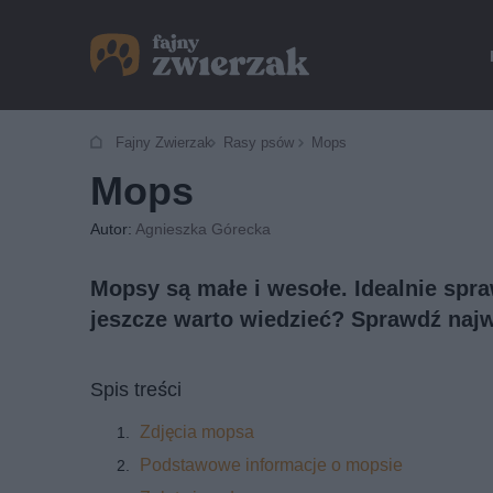
Fajny Zwierzak
Rasy psów
Mops
Mops
Autor:
Agnieszka Górecka
Mopsy są małe i wesołe. Idealnie spra
jeszcze warto wiedzieć? Sprawdź naj
Spis treści
Zdjęcia mopsa
Podstawowe informacje o mopsie