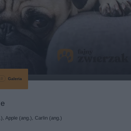
Galeria
10
ie
), Apple (ang.), Carlin (ang.)