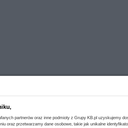
iku,
osobienie, cechy, porady
fanych partnerów oraz inne podmioty z Grupy KB.pl uzyskujemy do
niu oraz przetwarzamy dane osobowe, takie jak unikalne identyfikat
stej budowie i charakterystycznej, ciemnej mordce i duż