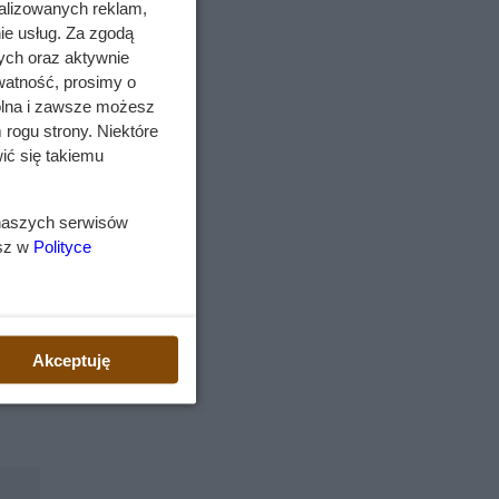
alizowanych reklam,
ie usług. Za zgodą
ych oraz aktywnie
watność, prosimy o
wolna i zawsze możesz
 rogu strony. Niektóre
ić się takiemu
 naszych serwisów
esz w
Polityce
czy
skim.
Akceptuję
a,