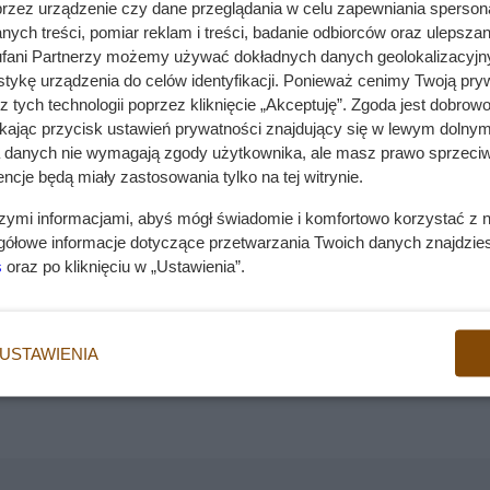
przez urządzenie czy dane przeglądania w celu zapewniania sperson
Wady
e jedyne doskonałe cechy tego psa. Mops ma wesoły,
ych treści, pomiar reklam i treści, badanie odbiorców oraz ulepszan
wrażliwy na upały
się do swego opiekuna. Mopsy świetnie nadają się dla
fani Partnerzy możemy używać dokładnych danych geolokalizacyjn
tendencja do chorób alergicznych
ych. Zanim zdecydujesz się na tego pociesznego, małego
tykę urządzenia do celów identyfikacji. Ponieważ cenimy Twoją pry
psa oraz na czym polega pielęgnacja tej rasy.
z tych technologii poprzez kliknięcie „Akceptuję”. Zgoda jest dobro
Przyszły opiekun mopsa musi rozważyć, czy
ikając przycisk ustawień prywatności znajdujący się w lewym dolnym
będzie w stanie zapewnić mopsowi opiekę
a danych nie wymagają zgody użytkownika, ale masz prawo sprzeciw
weterynaryjną, jeżeli wystąpią u niego zespół
ncje będą miały zastosowania tylko na tej witrynie.
brachycefaliczny lub choroby alergiczne.
 9 psów ozdobnych i do towarzystwa oraz w sekcji 8 małych
szymi informacjami, abyś mógł świadomie i komfortowo korzystać z
iniaturka. Pochodzenie tych psów nie jest znane. Ponieważ
gółowe informacje dotyczące przetwarzania Twoich danych znajdzi
o
skami znajdują się w pismach Konfucjusza, większość bada
s
oraz po kliknięciu w „Ustawienia”.
loku.
ch psów znajdujemy także na chińskiej porcelanie oraz w
do
ła prawdopodobnie rasa Lo-sze hodowana na dworze cesar
aną
USTAWIENIA
 wieku i stały się ulubieńcami koronowanych głów, choć
u. Współczesna rasa mopsów została ukształtowana przez
tał pod koniec XIX wieku. Przez lata pobytu na dworach
h domach mieszczańskich, ukształtowały się cechy tego ps