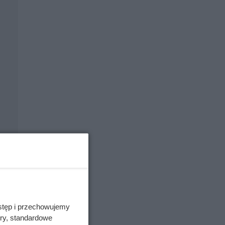
stęp i przechowujemy
ory, standardowe
ych,