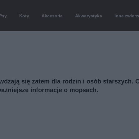
Psy
Koty
Akcesoria
Akwarystyka
Inne zwierz
wdzają się zatem dla rodzin i osób starszych. 
ważniejsze informacje o mopsach.