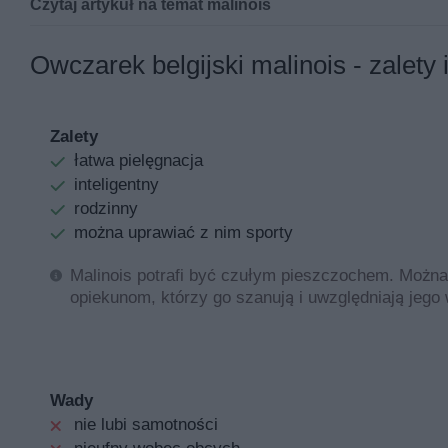
Czytaj artykuł na temat malinois
Młode, aktywne osoby często poszukują ras psów, kt
Owczarek belgijski malinois - zalety
właśnie coraz popularniejszy owczarek belgijski mal
wymagania szkoleniowe oraz najważniejsze informacj
owczarka kaukaskiego.
Zalety
łatwa pielęgnacja
Jeśli szukasz więcej porad i informacji, sprawdź ta
inteligentny
rodzinny
Najważniejsze cechy wyglądu i uspo
można uprawiać z nim sporty
Malinois potrafi być czułym pieszczochem. Można 
Jak wygląda owczarek belgijski malinois?
opiekunom, którzy go szanują i uwzględniają jego 
Rasa malinoisów jest czasem porównywana z wilczurami.
pasterski osiąga w wieku dorosłym 25 do 30 kg i jest t
Opis ze wzorca rasy obejmuje także idealny wzrost pupi
Wady
cm, z kolei suka powinna mierzyć około 56 do 62 cm.
nie lubi samotności