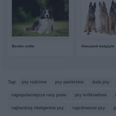
Border collie
Owczarek belgijski
Tagi:
psy rodzinne
psy pasterskie
duże psy
najpopularniejsze rasy psów
psy krótkowłose
najbardziej inteligentne psy
najzdrowsze psy
p