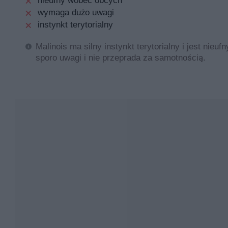
nieufny wobec obcych
Charakterystyka wyglądu psów rasy owczarek belgijski
wymaga dużo uwagi
płową z czarnym nalotem. Charakterystyczną cechą mal
instynkt terytorialny
Co ciekawe, owczarek belgijski występuje w kilku odmi
odmianie:
Malinois ma silny instynkt terytorialny i jest nie
sporo uwagi i nie przeprada za samotnością.
Tervueran – pies pasterski długowłosy o umaszcz
Groenendeal – pies pasterski długowłosy o umas
Laekenois – pies pasterski szorstkowłosy.
Jak widać, jedynie malinois występuje w odmianie krót
płowy malinois z czarnym nalotem, wilczur jak i tervu
istotnych różnic, ale i wspólnych cech wyglądu. Pełna
Charakter psa wielozadaniowego
Jak już wiemy, owczarek belgijski malinois to pies skon
stanowi ogromny atut. Warto także wiedzieć, że rasa past
sprawdzają się w wielu dziedzinach. Odpowiednio szkol
suka mogą wykazywać wręcz pracoholizm, źle znoszą nud