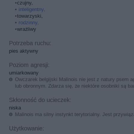
optymalnym rozwiązaniem.
czujny,
inteligentny,
Cena zakupu owczarka belgijskiego z rodowodem ZKwP w
towarzyski,
wyższa cena zakupu. Stawka za szczeniaki w renomowa
rodzinny,
wrażliwy
Dla porównania, cena owczarka kaukaskiego, czarnych 
rodowodem ZKwP to około 3000 – 5000 zł. Cena owczar
Potrzeba ruchu:
jest przeważnie nieco droższa niż samiec.
pies aktywny
Przed wyborem konkretnej hodowli owczarka belgijskieg
Poziom agresji:
jak waga psów hodowlanych czy docelowa waga szczeni
umiarkowany
konkretnego szczeniaka. Sama cena nie powinna być g
Owczarek belgijski Malinois nie jest z natury psem 
stowarzyszenia będzie bardziej atrakcyjna, jednak ro
lub obronnym. Zdarza się, że niektóre osobniki są ba
kaukaskiego czy malinoisa to także zwiększone ryzyk
Skłonność do ucieczek:
niska
Malinois ma silny instynkt terytorialny. Jest przywi
Użytkowanie: