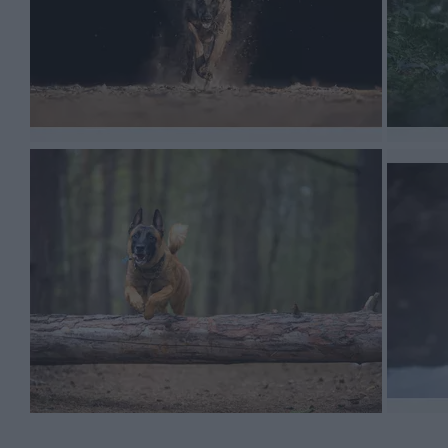
rasy, tym niższa średnia długość życia).
Jak każda rasa, owczarek belgijski malinois posiada t
ciągłej pracy. Ze względu na powyższe, malinois nie jes
Może być też nieco wrażliwy i bardzo źle reaguje na ag
aktywnej, stroniącej od długich zabaw i wyczerpującyc
problematyczne. Niestety nawet najlepsze szkolenie po
Prawidłowe szkolenie krótkowłosych malinoisów - char
W dobrych hodowlach zwraca się szczególną uwagę na kw
zadanie odpowiedniej socjalizacji zostaje przeniesione
zapachów i sytuacji. Dzięki temu będzie lepiej przygot
Opisując dalsze etapy szkolenia, warto zwrócić uwagę 
bardzo chętny do nauki, jednak warto urozmaicać mu z
Malinoisa wyróżnia średnia waga oraz wyjątkowa zwi
posłuszeństwa. Zdjęcia ze szkoleń wskazują na to, że
trudnego terenu.