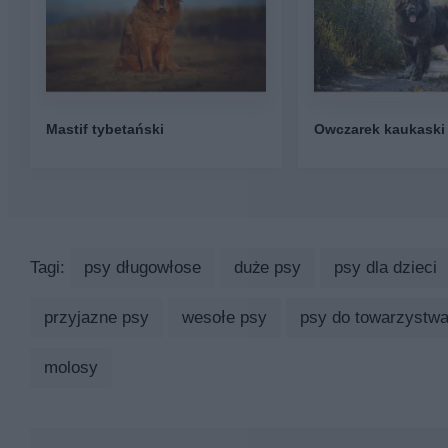
Mastif tybetański
Owczarek kaukaski
Tagi:
psy długowłose
duże psy
psy dla dzieci
przyjazne psy
wesołe psy
psy do towarzystw
molosy