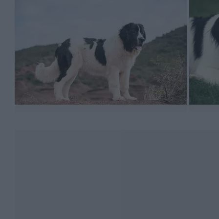
dużo, jak na swój rozmiar. Oczywiście, racje żywności
karmienie nie powinno sprawiać większych trudności.
jedzenie. Nie zapominaj również o tym, by podawać sw
będzie wokół miski – mimo, że landseer nie ma okazałych 
Do niezbyt skomplikowanych należy również pielęgnacj
gubiły sporo sierści. Wystarczy jednak wtedy, że będzi
chodzi o kąpanie psa, rób to wyłącznie w razie potrzeb
także wokół uszu.