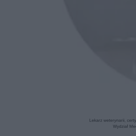
Lekarz weterynarii, cert
Wydział Med