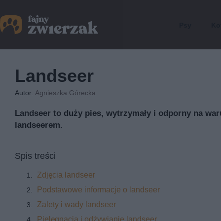
Psy
Ko
Landseer
Autor:
Agnieszka Górecka
Landseer to duży pies, wytrzymały i odporny na war
landseerem.
Spis treści
Zdjęcia landseer
Podstawowe informacje o landseer
Zalety i wady landseer
Pielęgnacja i odżywianie landseer