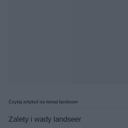
Czytaj artykuł na temat landseer
Landseer to olbrzymia rasa psów, których bliskim kr
Zalety i wady landseer
przyjazny pies. Jaka jest cena za szczeniaka? Co po