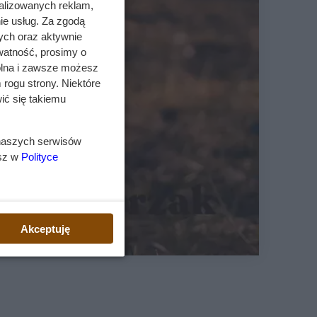
alizowanych reklam,
ie usług. Za zgodą
ych oraz aktywnie
watność, prosimy o
wolna i zawsze możesz
 rogu strony. Niektóre
ić się takiemu
 naszych serwisów
esz w
Polityce
Akceptuję