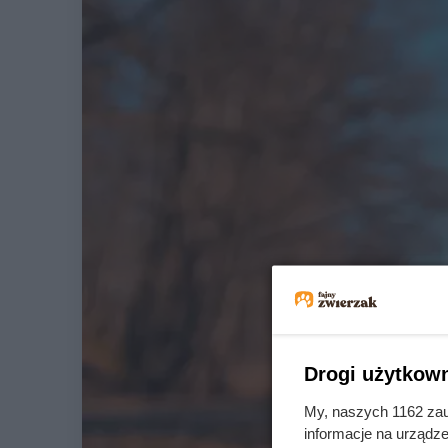
Drogi użytkown
My, naszych 1162 zau
informacje na urządze