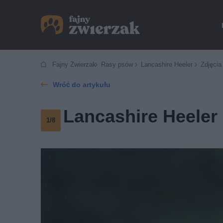
Fajny Zwierzak
Rasy psów
Lancashire Heeler
Zdjęcia
Wróć do artykułu
Lancashire Heeler 
1/8