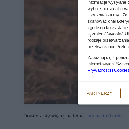
informacje wysyłane 
wybór spersonalizowan
Użytkownika my i Zau
skanować charakterys
zgodę na korzystanie 
ją zmienić/wycofać kl
rodzaje przetwarzani
przetwarzaniu. Prefere
Zapoznaj się z poniż
internetowych. Szcze
Prywatności i Cookie
PARTNERZY
Dowiedz się więcej na temat
lancashire heeler