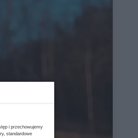
stęp i przechowujemy
ory, standardowe