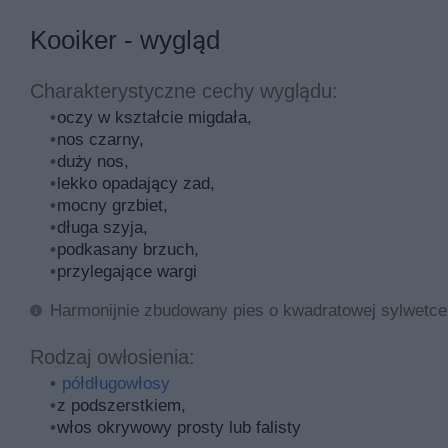
ogonie – w tamtych obszarach szczególnie może się ona
Kooiker - wygląd
Co do odżywiania się psów, potrzeba im możliwie zbila
Karmić płochacza holenderskiego powinno się dwa razy 
Charakterystyczne cechy wyglądu:
należy stale ważyć, a także odwiedzać weterynarza w 
oczy w kształcie migdała,
Jeżeli chodzi o zdrowie płochacza holenderskiego, cierp
nos czarny,
samo, jak większość ras. Wśród najbardziej powszechny
duży nos,
lekko opadający zad,
zaburzenia krzepliwości krwi
mocny grzbiet,
choroby oczu (np. zaćma)
długa szyja,
choroba von Willebranda
podkasany brzuch,
zwichnięcie rzepki
przylegające wargi
Mimo wyżej wymienionych chorób, na które zapadają psi
Harmonijnie zbudowany pies o kwadratowej sylwetce
bez problemu możesz wychowywać swojego pupila na dw
Rodzaj owłosienia:
także do zacienionego miejsca do odpoczynku.
półdługowłosy
Informacje o charakterze płochacza 
z podszerstkiem,
włos okrywowy prosty lub falisty