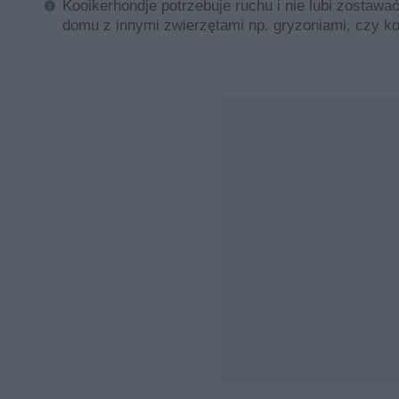
Kooikerhondje potrzebuje ruchu i nie lubi zostaw
holenderskie.
domu z innymi zwierzętami np. gryzoniami, czy ko
Jak wyglądają szczeniaki płochacza holenderskiego?
Płochacz holenderski zakwalifikowany został wg. FCI do
weimarski długowłosy, płochacze holenderskie świetnie 
zaś samce ok. 38-43 cm. Waga dorosłych psów osiąga
obszarami. Szata piesków jest półdługa – będąc całkiem 
Jeżeli można byłoby porównać budowę psa do figury ge
średniej wielkości, oczy mają kształt migdałów, a ogon
nie jest popularny w Polsce, dlatego też cena szczenia
liczy sobie średnio ok. 1000 euro za psa. A może zainte
Pielęgnacja, żywienie i choroby pło
Płochacz holenderski nie wymaga specjalnej pielęgnacji
wymagają wiele, a ich sierść odporna jest chociażby na