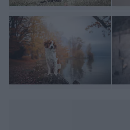
uczestniczył w różnych psich sportach, np. agility. W
warunkiem, że wcześniej zaczniesz swojego psa socja
Pozostała ostatnia sprawa, mianowicie współżycie pło
nie dogadają się z kotami – wynika to z instynktu myśl
gdy płochacz odpowiednio wcześniej zostanie socjalizow
gwałtownych ruchów albo krzyku czy płaczu. A może ch
siły, by móc ze swoim czworonogiem wychodzić na cod