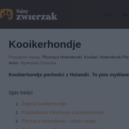
Psy
Ko
Kooikerhondje
Popularne nazwy
: Płochacz Holenderski, Kooiker, Holenderski Pi
Autor:
Agnieszka Górecka
Kooikerhondje pochodzi z Holandii. To pies myśliwsk
Spis treści
Zdjęcia kooikerhondje
Podstawowe informacje o kooikerhondje
Płochacz holenderski - zalety i wady