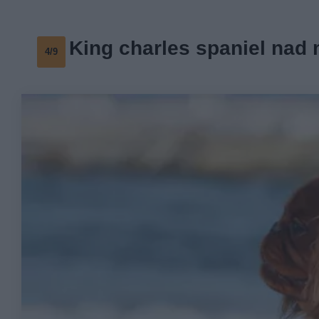
King charles spaniel nad
4/9