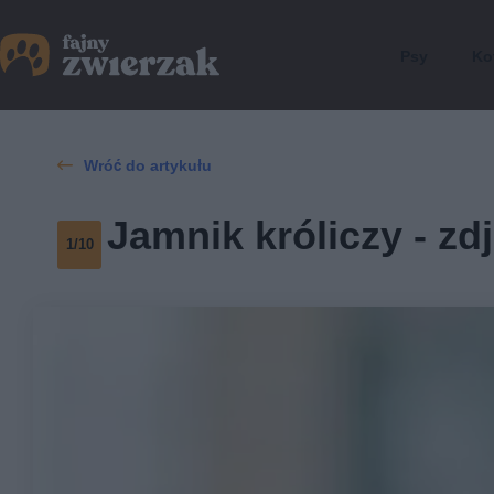
Psy
Ko
Wróć do artykułu
Jamnik króliczy - zd
1/10