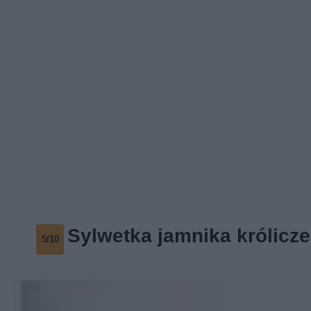
Sylwetka jamnika królicz
5/10