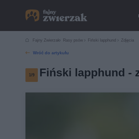
Fajny Zwierzak
Rasy psów
Fiński lapphund
Zdjęcia
Wróć do artykułu
Fiński lapphund - 
1/9