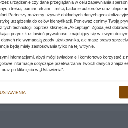
przez urządzenie czy dane przeglądania w celu zapewniania sperson
ych treści, pomiar reklam i treści, badanie odbiorców oraz ulepszan
fani Partnerzy możemy używać dokładnych danych geolokalizacyjn
tykę urządzenia do celów identyfikacji. Ponieważ cenimy Twoją pry
z tych technologii poprzez kliknięcie „Akceptuję”. Zgoda jest dobro
ikając przycisk ustawień prywatności znajdujący się w lewym dolnym
a danych nie wymagają zgody użytkownika, ale masz prawo sprzeciw
ncje będą miały zastosowania tylko na tej witrynie.
szymi informacjami, abyś mógł świadomie i komfortowo korzystać z
gółowe informacje dotyczące przetwarzania Twoich danych znajdzi
s
oraz po kliknięciu w „Ustawienia”.
USTAWIENIA