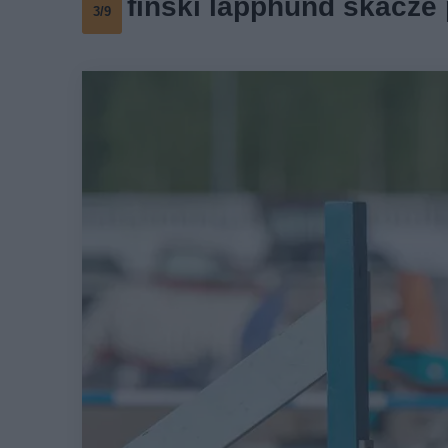
fiński lapphund skacze
3/9