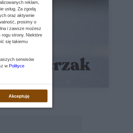
alizowanych reklam,
ie usług. Za zgodą
ych oraz aktywnie
watność, prosimy o
wolna i zawsze możesz
 rogu strony. Niektóre
ić się takiemu
 naszych serwisów
esz w
Polityce
Akceptuję