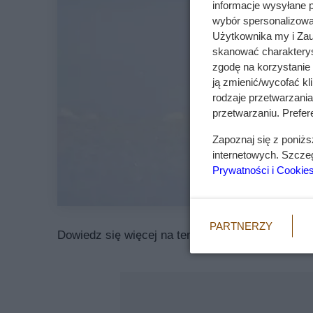
informacje wysyłane 
wybór spersonalizowan
Użytkownika my i Zau
skanować charakterys
zgodę na korzystanie 
ją zmienić/wycofać kl
rodzaje przetwarzani
przetwarzaniu. Prefere
Zapoznaj się z poniż
internetowych. Szcze
Prywatności i Cookie
PARTNERZY
Dowiedz się więcej na temat
fińskiego lapphunda