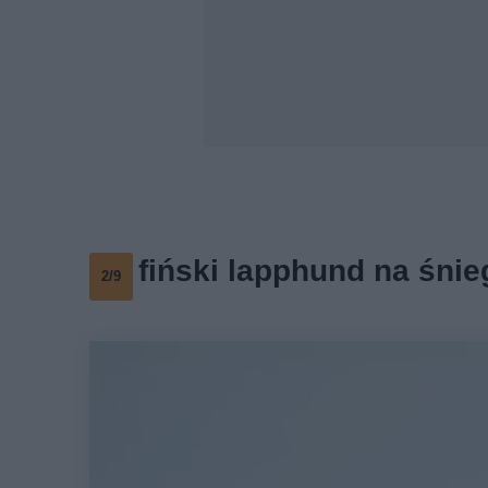
fiński lapphund na śnie
2/9