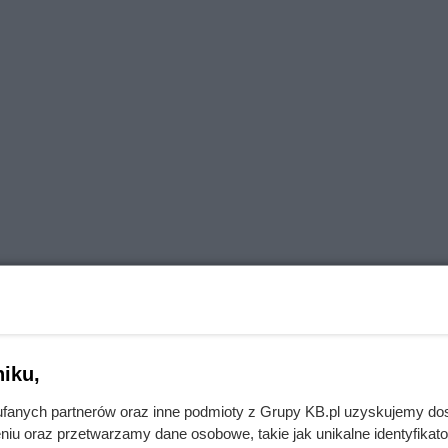
iku,
fanych partnerów oraz inne podmioty z Grupy KB.pl uzyskujemy do
a, cechy, tresura, opinie
niu oraz przetwarzamy dane osobowe, takie jak unikalne identyfikat