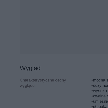
był w średniowieczu – właśnie w tej epoce rasa s
Pieski chroniły dyliżanse w Anglii, natomiast w
Tak naprawdę dopiero w XIX wieku zaczęto hodow
odrębną. Mimo, że dalmatyńczyk nie jest psem 
owczarek belgijski albo bulterier), szczeniaki są
członkiem rodziny, pełniąc funkcję najlepszego
Opis rasy dalmatyńczyk – zdjęcia
Dalmatyńczyk to szczeniak, który już od małego
mały piesek wyróżnia się na tle innych ras. Opr
Wygląd
usposobienie i żywiołowość. Według klasyfikacji
sekcji 3 (rasy pokrewne). Psy żyją między 10, a
Charakterystyczne cechy
mocna s
pielęgnacja mogą sprawić, że pies będzie żył o wi
wyglądu:
duży no
wysoko 
Psy są nieco wyższe niż bulterier. Suczki mier
owalne 
podobnie, jak owczarek belgijski (suczki i samc
umięśni
Charakterystyczna jest oczywiście maść psów, k
głęboka 