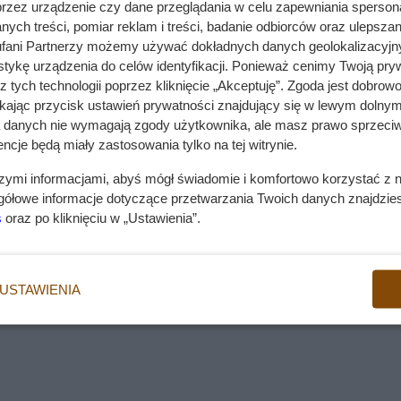
przez urządzenie czy dane przeglądania w celu zapewniania sperson
jbardziej charakterystycznych na całym świecie. Rasa
ych treści, pomiar reklam i treści, badanie odbiorców oraz ulepszan
Wady
psów jednak nie tylko pod względem wyglądu. Psa wyróż
fani Partnerzy możemy używać dokładnych danych geolokalizacyjn
nie lubi samotności
ili się miłośnicy psów. Jaka jest dokładna charakteryst
tykę urządzenia do celów identyfikacji. Ponieważ cenimy Twoją pry
wymaga dużo uwagi
 istnieje dalmatyńczyk miniaturka? Oto najważniejsze
z tych technologii poprzez kliknięcie „Akceptuję”. Zgoda jest dobro
ikając przycisk ustawień prywatności znajdujący się w lewym dolnym
almatyńczyka i jego zdjęcia.
Dalmatyńczyk nie jest psem "dla leniuchów",
a danych nie wymagają zgody użytkownika, ale masz prawo sprzeciw
którzy nie zapewnią mu ruchu i zabaw. Nie je
ncje będą miały zastosowania tylko na tej witrynie.
 temat psa
to także pies dla osób, które często i długo
szymi informacjami, abyś mógł świadomie i komfortowo korzystać z
przebywają po za domem.
ób
gółowe informacje dotyczące przetwarzania Twoich danych znajdzi
s
oraz po kliknięciu w „Ustawienia”.
zą dalmatyńczyki. Istnieje kilka teorii, lecz każda jedna op
ochodzić więc z terenów bałkańskich, Turcji bądź Anglii. P
USTAWIENIA
ach egipskich faraonów, więc przodkowie dalmatyńczyków m
 Jednak, dlaczego szczeniaki tak właściwie się pojawiły? I 
anie zagadką.
dalmatyńczyk był psem tureckim, tygrysim, dalmatyńskim b
zują jednak wyraźnie, że czarno-biały lub brązowy pies zn