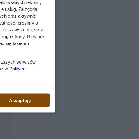
alizowanych reklam,
ie usług. Za zgodą
nia
ych oraz aktywnie
yka
watność, prosimy o
wolna i zawsze możesz
 rogu strony. Niektóre
ić się takiemu
st
 naszych serwisów
esz w
Polityce
iera
sy
Akceptuję
ogli
skąd
ądź
any