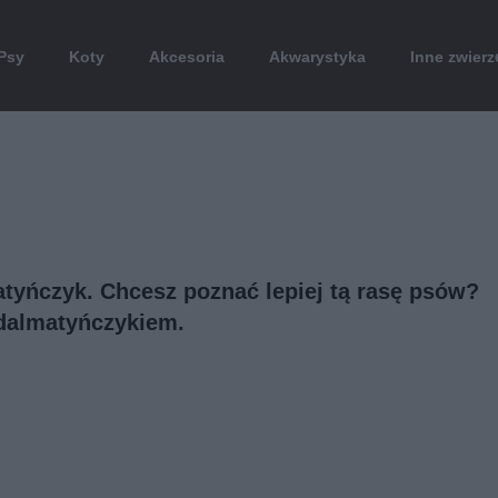
Psy
Koty
Akcesoria
Akwarystyka
Inne zwierz
atyńczyk. Chcesz poznać lepiej tą rasę psów?
 dalmatyńczykiem.