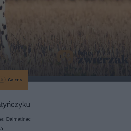
Galeria
10
atyńczyku
er, Dalmatinac
ja