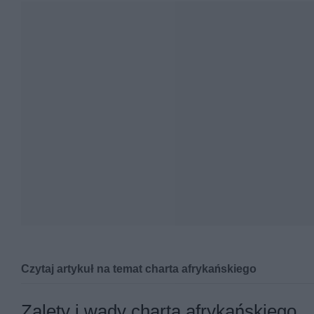
Czytaj artykuł na temat charta afrykańskiego
Ten chart jest trochę mniej znany w porównaniu do 
Zalety i wady charta afrykańskiego