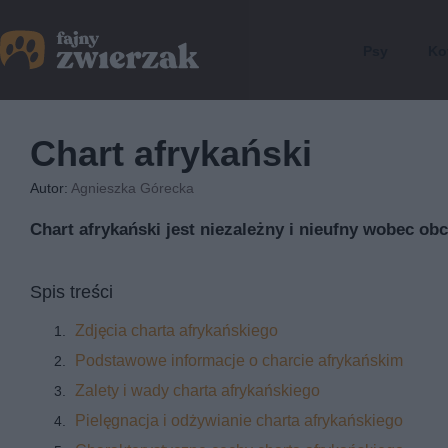
Psy
Ko
Chart afrykański
Autor:
Agnieszka Górecka
Chart afrykański jest niezależny i nieufny wobec ob
Spis treści
Zdjęcia charta afrykańskiego
Podstawowe informacje o charcie afrykańskim
Zalety i wady charta afrykańskiego
Pielęgnacja i odżywianie charta afrykańskiego