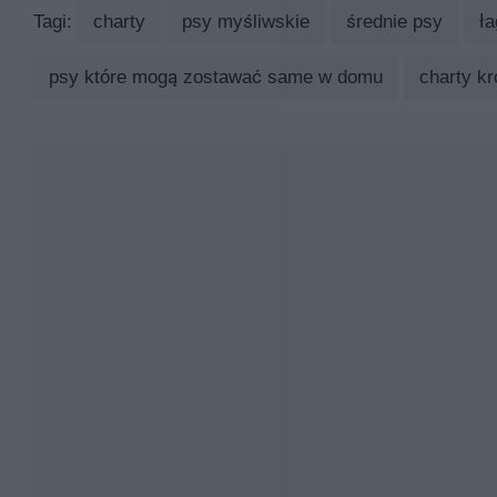
Tagi:
charty
psy myśliwskie
średnie psy
ł
psy które mogą zostawać same w domu
charty k