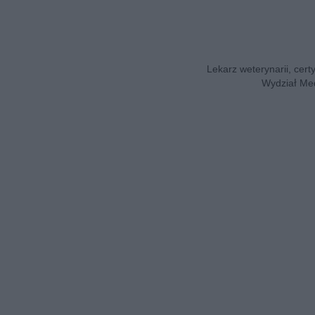
Lekarz weterynarii, cert
Wydział Med