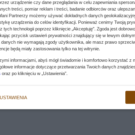
przez urządzenie czy dane przeglądania w celu zapewniania sperson
. Rasy te znajdują się w grupie 9. FCI – psy ozdobne i d
ych treści, pomiar reklam i treści, badanie odbiorców oraz ulepszan
 coraz większą popularnością, choć nie ma przed nimi
fani Partnerzy możemy używać dokładnych danych geolokalizacyjn
e za odrębną rasę. Poznajmy cavapoo.
Wady
tykę urządzenia do celów identyfikacji. Ponieważ cenimy Twoją pry
z tych technologii poprzez kliknięcie „Akceptuję”. Zgoda jest dobro
nie lubi samotności
wdź także
zebrane w tym miejscu artykuły o psach rasow
ikając przycisk ustawień prywatności znajdujący się w lewym dolnym
a danych nie wymagają zgody użytkownika, ale masz prawo sprzeciw
Cavapoo nie lubi samotności i może mieć
oria, jak powstała, cechy
ncje będą miały zastosowania tylko na tej witrynie.
skłonność do lęku separacyjnego. Pielęgnacj
rasy nie należy do najłatwiejszych.
szymi informacjami, abyś mógł świadomie i komfortowo korzystać z
gółowe informacje dotyczące przetwarzania Twoich danych znajdzi
ę do
s
oraz po kliknięciu w „Ustawienia”.
 Australii w latach 90. XX wieku. Hodowcy, którzy wymyśli
o, kompaktowego psa o niewypadającej, hipoalergicznej sier
oty były wprawdzie bardzo zróżnicowane pod względem cec
USTAWIENIA
e wkrótce zainteresowali się nimi miłośnicy hybryd w Stana
iększą karierę.
zi z połączenia fragmentów nazw ras wyjściowych: cavalie
jonujących w zasadzie równorzędnie, aczkolwiek cavapoo je
samo tworzone są nazwy innych hybryd. Np. krzyżówka