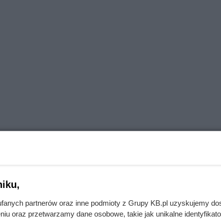
iku,
fanych partnerów oraz inne podmioty z Grupy KB.pl uzyskujemy do
niu oraz przetwarzamy dane osobowe, takie jak unikalne identyfikat
ą, powstałą ze skrzyżowania dwóch ras: cavalier king