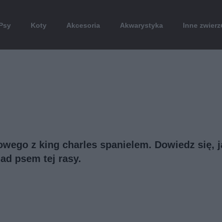
Psy
Koty
Akcesoria
Akwarystyka
Inne zwierz
wego z king charles spanielem. Dowiedz się, j
ad psem tej rasy.