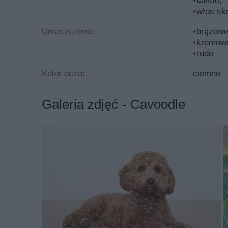
faliste,
normalnej długości jak u pudla, albo spłaszczona
włos sk
jest również recesywnie i uzyskanie cavapoo z p
Umaszczenie:
brązowe
kremow
Inne cechy wyglądu cavapoo:
rude
Wysokość w kłębie: 22 – 35 cm
Kolor oczu:
ciemne
Ciężar ciała: 3 – 11 kg
Szata: gęsta, miękka, falująca lub kędzier
Umaszczenie: może być różne, w zależnośc
Galeria zdjęć - Cavoodle
płowe (jak u vizsla). Osobniki łaciate i c
Cavapoo – czy tworzenie hybry
Tworzenie nowych pokoleń
Tworzenie nowej rasy jest procesem żmudnym i dł
oraz dróg jego osiągnięcia. Wymaga to wieloletn
gruntownej znajomości zasad genetyki, sposobó