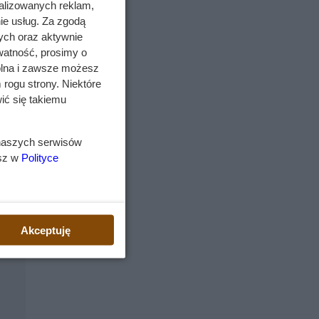
alizowanych reklam,
o
ie usług. Za zgodą
ych oraz aktywnie
watność, prosimy o
wolna i zawsze możesz
ych
.
 rogu strony. Niektóre
ić się takiemu
a
 naszych serwisów
esz w
Polityce
li
ści i
h
Akceptuję
ch
r
st