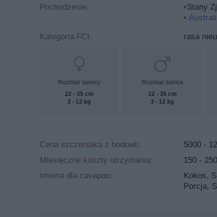
Pochodzenie:
Stany Z
Australi
Kategoria FCI:
rasa nie
Rozmiar samicy
Rozmiar samca
22 - 35 cm
22 - 35 cm
3 - 12 kg
3 - 12 kg
Cena szczeniaka z hodowli:
5000 - 1
Miesięczne koszty utrzymania:
150 - 250
Imiona dla cavapoo:
Kokos, Si
Porcja, 