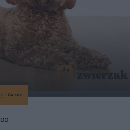
Galeria
10
poo