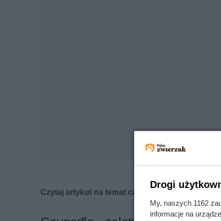
Drogi użytkown
Czytaj artykuł na temat cavapoo
My, naszych 1162 zau
informacje na urządze
Cavapoo, zwany inaczej cavoodle, jest hybryd