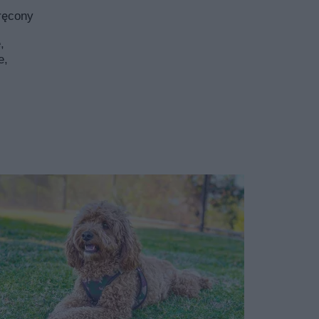
 jak u cavaliera. Brachycefalia (skrócenie kufy) dziedziczo
ręcony
łaską kufą możliwe jest dopiero w pokoleniu F2.
,
e,
zawa
i od umaszczeń rodziców. Najczęściej spotykane jest czarn
zarne podpalane można uzyskać w kolejnych pokoleniach.
d ma sens
ugotrwałym. Zaczyna się od teorii – określenia celu i met
iej pracy, popartej badaniami naukowymi, bazującymi na
w dziedziczenia, właściwości poszczególnych genów, meto