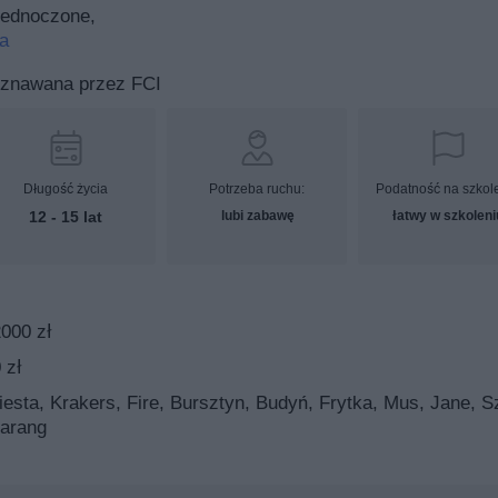
jednoczone,
a
uznawana przez FCI
Długość życia
Potrzeba ruchu:
Podatność na szkol
12 - 15 lat
lubi zabawę
łatwy w szkoleni
2000 zł
 zł
esta, Krakers, Fire, Bursztyn, Budyń, Frytka, Mus, Jane, Sz
Sarang