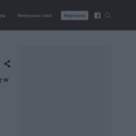
ęta
Weterynarz radzi
Moje konto
ę w