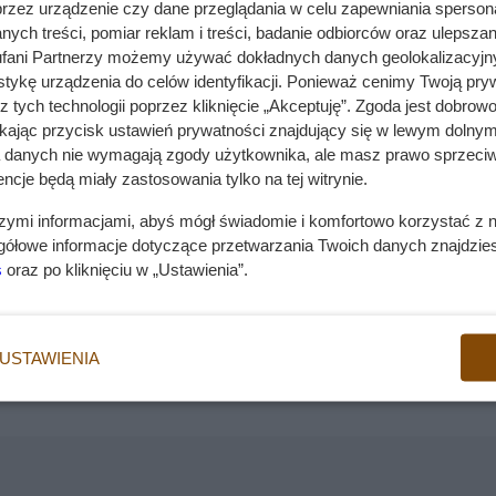
przez urządzenie czy dane przeglądania w celu zapewniania sperson
eżący do rodziny molosowatych. Rasa nie została uznana
ych treści, pomiar reklam i treści, badanie odbiorców oraz ulepszan
ńskiego
lenników. Poniżej podpowiemy, jak wygląda rasowy buld
fani Partnerzy możemy używać dokładnych danych geolokalizacyjn
tykę urządzenia do celów identyfikacji. Ponieważ cenimy Twoją pry
yszczególnimy kilka istotnych wskazówek, które warto 
z tych technologii poprzez kliknięcie „Akceptuję”. Zgoda jest dobro
Wady
ikając przycisk ustawień prywatności znajdujący się w lewym dolnym
nie lubi samotności
a danych nie wymagają zgody użytkownika, ale masz prawo sprzeciw
wdź także
zebrane w tym miejscu artykuły o buldogach
.
nieufny wobec obcych
ncje będą miały zastosowania tylko na tej witrynie.
skłonność do agresji
ie, wygląd i prawdziwy charakter
szymi informacjami, abyś mógł świadomie i komfortowo korzystać z
gółowe informacje dotyczące przetwarzania Twoich danych znajdzi
y,
Buldog amerykański może być nieufny wobec
s
oraz po kliknięciu w „Ustawienia”.
ego
obcych, czasami nawet agresywny. Nie zaws
toleruje inne zwierzęta. Dodatkowo nie
przepada za zostawaniem samemu.
erykański został wyhodowany w Stanach Zjednoczonych.
zili psy z Wielkiej Brytanii. Rasie towarzyszyła duża siła
USTAWIENIA
e sprawdzała się do pilnowania bydła. Pies tej rasy okazywa
oich właścicieli w przypadku zagrożenia.
l całkowitej eliminacji rasy. Szacuje się, że na świecie
ięćdziesiątych hodowcy o nazwiskach Johnson i Scott zajęli