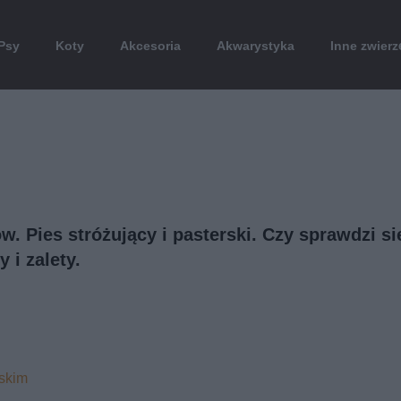
Psy
Koty
Akcesoria
Akwarystyka
Inne zwierz
 Pies stróżujący i pasterski. Czy sprawdzi si
i zalety.
skim