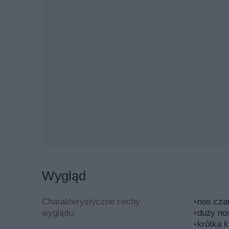
powolną rekonstrukcją rasy. Stąd też popularne
Z początku nie występowała odmiana typu Scott i
a szczenięta miały spełniać podobne kryteria. P
do innych standardów. Doprowadziło to do wyodr
rozmiarów, budowy, a często także predyspozycj
W odmianie typu Johnson zaczęto dokładać star
masywnymi szczękami. Jego głównym przeznaczen
typu Scott miała być bardziej atletyczna, nieco d
Buldog amerykański - opis wzorcoweg
Buldog amerykański wyróżnia się muskularną bu
duże gabaryty ciała. Dorosły, prawidłowo zbudow
Wygląd
71 cm. Suka może być nieco drobniejsza, a jej 
wysokość w kłębie została określona na przedzi
Charakterystyczne cechy
nos cza
wyglądu:
duży no
Pies amerykański występuje w kilku odmianach.
krótka k