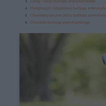
Zalety i wady buldoga amerykańskiego
Pielęgnacja i odżywianie buldoga amerykań
Charakterystyczne cechy buldoga amerykań
Charakter buldoga amerykańskiego