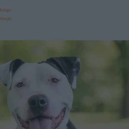
skiego
skiego