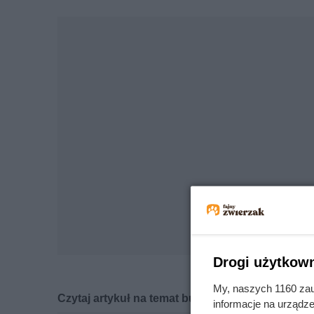
Drogi użytkown
My, naszych 1160 zau
Czytaj artykuł na temat buldoga amerykańskieg
informacje na urządze