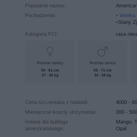
Popularne nazwy:
American 
Pochodzenie:
Wielka 
Stany Z
Kategoria FCI:
rasa nie
Rozmiar samicy
Rozmiar samca
50 - 61 cm
50 - 71 cm
27 - 45 kg
34 - 56 kg
Cena szczeniaka z hodowli:
4000 - 60
Miesięczne koszty utrzymania:
300 - 500
Imiona dla buldoga
Mango, To
amerykańskiego:
Opal