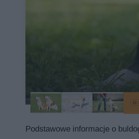
Buldog amerykański na trawie
Podstawowe informacje o buld