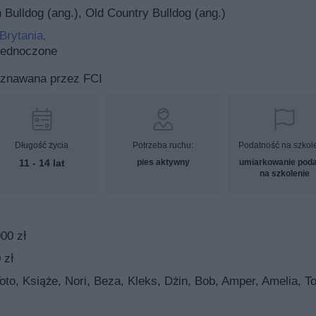
Bulldog (ang.), Old Country Bulldog (ang.)
Brytania,
jednoczone
uznawana przez FCI
Długość życia
Potrzeba ruchu:
Podatność na szkol
11 - 14 lat
pies aktywny
umiarkowanie pod
na szkolenie
00 zł
 zł
to, Książe, Nori, Beza, Kleks, Dżin, Bob, Amper, Amelia, T