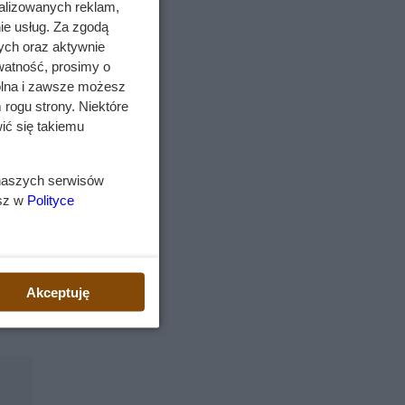
alizowanych reklam,
ie usług. Za zgodą
og
ych oraz aktywnie
watność, prosimy o
znać
wolna i zawsze możesz
 rogu strony. Niektóre
ić się takiemu
 naszych serwisów
esz w
Polityce
ze
Akceptuję
ł się
 się