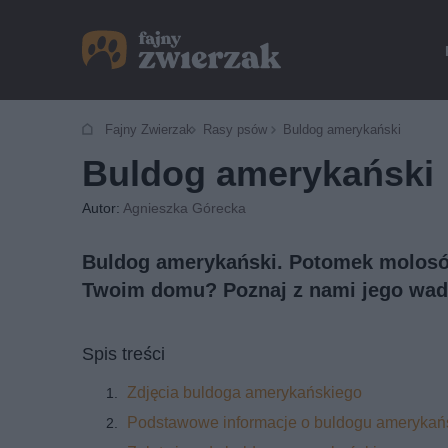
Fajny Zwierzak
Rasy psów
Buldog amerykański
Buldog amerykański
Autor:
Agnieszka Górecka
Buldog amerykański. Potomek molosów.
Twoim domu? Poznaj z nami jego wady 
Spis treści
Zdjęcia buldoga amerykańskiego
Podstawowe informacje o buldogu amerykań