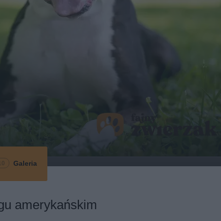
Galeria
10
ogu amerykańskim