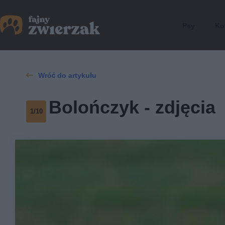
Psy
Ko
Wróć do artykułu
Bolończyk - zdjęcia
1/10