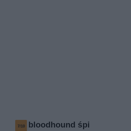
bloodhound śpi
7/10