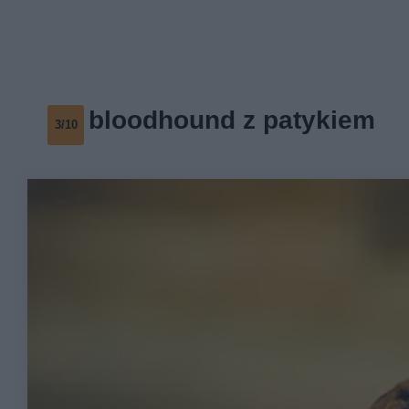
bloodhound z patykiem
3/10