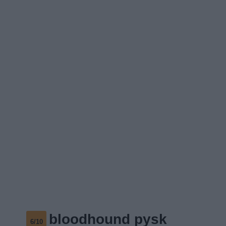
bloodhound pysk
6/10