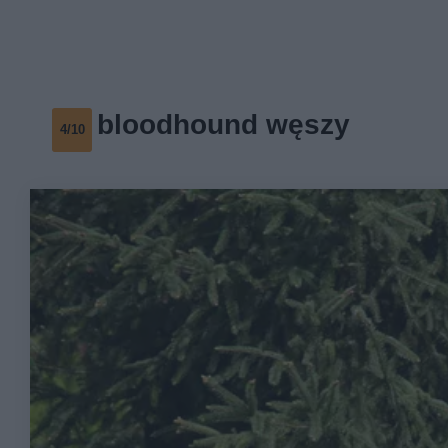
bloodhound węszy
4/10