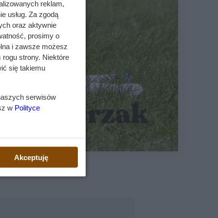
alizowanych reklam,
ie usług. Za zgodą
ych oraz aktywnie
watność, prosimy o
wolna i zawsze możesz
 rogu strony. Niektóre
ić się takiemu
 naszych serwisów
esz w
Polityce
Akceptuję