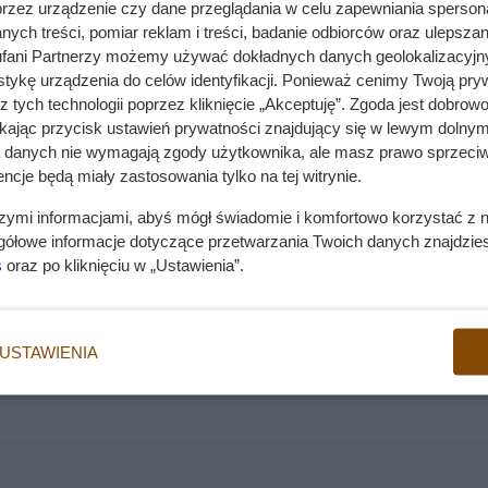
przez urządzenie czy dane przeglądania w celu zapewniania sperson
ych treści, pomiar reklam i treści, badanie odbiorców oraz ulepszan
fani Partnerzy możemy używać dokładnych danych geolokalizacyjn
tykę urządzenia do celów identyfikacji. Ponieważ cenimy Twoją pry
z tych technologii poprzez kliknięcie „Akceptuję”. Zgoda jest dobro
ikając przycisk ustawień prywatności znajdujący się w lewym dolnym
a danych nie wymagają zgody użytkownika, ale masz prawo sprzeciw
ncje będą miały zastosowania tylko na tej witrynie.
szymi informacjami, abyś mógł świadomie i komfortowo korzystać z
gółowe informacje dotyczące przetwarzania Twoich danych znajdzi
s
oraz po kliknięciu w „Ustawienia”.
USTAWIENIA