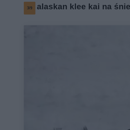
alaskan klee kai na śni
3/9