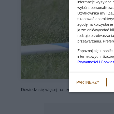
informacje wysyłane 
wybór spersonalizowan
Użytkownika my i Zau
skanować charakterys
zgodę na korzystanie 
ją zmienić/wycofać kl
rodzaje przetwarzani
przetwarzaniu. Prefere
Zapoznaj się z poniż
internetowych. Szcze
Prywatności i Cookie
PARTNERZY
Dowiedz się więcej na temat
alaskan klee kai