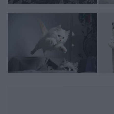
wieku,
stylu życia,
stanu zdrowia kociaka.
Dlatego też, mały kot będzie potrzebował zupełnie innej 
otrzymywać właściwą sobie ilość pożywienia, aby móc 
preferencje, jeżeli chodzi o smak czy zapach karmy suc
która pozwoli na wychowanie ich w szczęściu i zdrowiu
Musisz pamiętać o jeszcze jednej, bardzo ważnej kwestii
mógł dostosować dietę do swojego pupila – dzięki cze
czy będziesz kotu gotował, karmił pełnowartościową kar
białka.
Czy koty ragdoll chorują?
Jak każde zwierzę, również koty ragdoll wykazują tende
nieco głębiej wniknąć w temat chorób tej rasy i nauczył