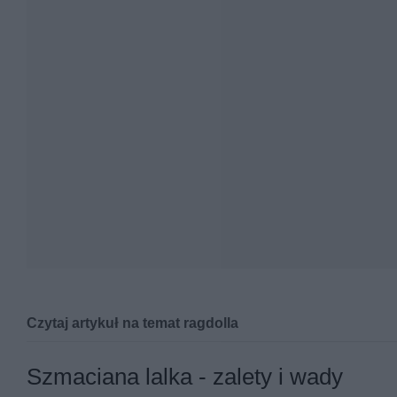
Czytaj artykuł na temat ragdolla
Ragdoll - charakterystyka kota, z
Szmaciana lalka - zalety i wady