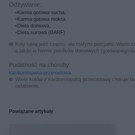
Kot rasy ragdoll - charakter
Odżywianie:
Karma gotowa sucha,
Charakterystyka tego kota zgadza się nieco z określeni
Karma gotowa mokra,
swego opiekuna. Ponadto są to koty spokojne, a nawet 
Dieta domowa,
odsuwają się i nie atakują.
Dieta surowa (BARF)
Ragdoll bardzo przywiązuje się do opiekuna. Chodzi za n
Koty lubią jeść często, ale małymi porcjami. Warto 
towarzyskie, które zaakceptują inne koty i psy.
a także w formie posiłków domowych (gotowanego lub
Nie lubią jednak, aby inne koty czy psy były zbyt natar
Podatność na choroby:
kardiomiopatia przerostowa
Jest to kot spokojny, nawet flegmatyczny. Lubi się ba
Wiele kotów z kardiomiopatią przerostową choruje be
sobie samotność i spokój, ale lubi gdy opiekun poświę
osłabienie.
Ragdolle nie są ruchliwe i zabawowe. Mogą być dobrymi
Powiązane artykuły