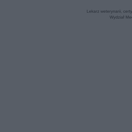
Lekarz weterynarii, cert
Wydział Med