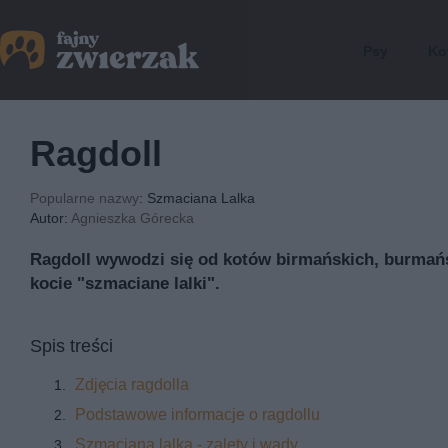
Psy
Ko
Ragdoll
Popularne nazwy
: Szmaciana Lalka
Autor:
Agnieszka Górecka
Ragdoll wywodzi się od kotów birmańskich, burmański
kocie "szmaciane lalki".
Spis treści
Zdjęcia ragdolla
Podstawowe informacje o ragdollu
Szmaciana lalka - zalety i wady