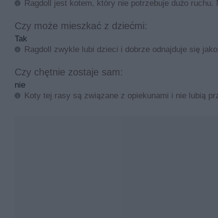
Ragdoll jest kotem, który nie potrzebuje dużo ruchu.
gdyż oznacza to, że hodowca musi na czymś zaoszczę
Czy może mieszkać z dziećmi:
Opis i zdjęcia kotów rasy ragdoll
Tak
Ragdoll zwykle lubi dzieci i dobrze odnajduje się jako 
Ragdoll wygląda trochę podobnie jak kot birmański. Jes
może być różne. Różne organizacje hodowców kotów uzna
Czy chętnie zostaje sam:
seal (czarny),
nie
blue (niebieski),
Koty tej rasy są związane z opiekunami i nie lubią p
chocolate (czekoladowy),
lilac (liliowy),
red (rudy),
cream (kremowy),
tortie (kolor podstawowy z rudym lub kremowym).
Niektóre organizacje dopuszczają również kolor cynam
FIFe uznaje 3 typy umaszczenia:
colorpoint: kolor jasny, zaś uczy, maska, łapki i o