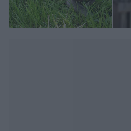
charakter będzie zgodny tym ze wzorca rasy. Kocięta 
koty, które są dorosłe i zostały wyłączone z planu hod
Na co zwrócić uwagę przy wyborze hodowli i kota?
Hodowcy umieszczają zdjęcia miotów na swoim fanpage 
ogłoszeń na portalach ogłoszeniowych (np. olx.pl, sprz
polecenia. Im popularniejsza będzie rasa, tym większe 
trafienia na oszustów, ale lepiej wiedzieć, na co zwrac
W ogłoszeniu powinny znajdować się informacje o sprze
być w typie rasy, ponieważ oznacza to, że przypomina 
rasy.
Sprawdź, gdzie przynależy hodowla. Powinna być częśc
na całym świecie. W Polsce funkcjonują 3: FIFe, TICA i
Felinologiczna Felis Polonia (FPL), która zrzesza 19 st
Rasowe kocięta zawsze są z rodowodem. Każdy kociak z