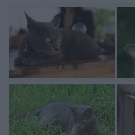
suchy pokarm. Dzienna porcja karmy będzie różna w zal
wadze 5 kg powinien zjeść 100 g mokrej karmy i 40 g s
głaskania kotka, należy zmniejszyć dzienną dawkę kar
Legalna hodowla a pseudohodowla –
Cena za rasowe kocięta – ile kosztuje korat, a ile sfinks
Tak naprawdę każdy kociak kosztuje inaczej. Ważne są 
renomy hodowli. Istotne jest to, czyje geny przekazuje 
wysokie miejsca na kocich wystawach. To, ile kosztuje 
innych krajach jest inna stawka za kota, a samo sprawd
Korat kosztuje przeważnie od 2000 do 4000 zł. Sfinks n
za 5000 zł. Sfinks może okazać się tańszy od innego ko
40000 zł.
Warto pamiętać o tym, że młody kot z rodowodem nie kosz
i nie ma żadnej wartości. Zapewne jest tylko jednopoko