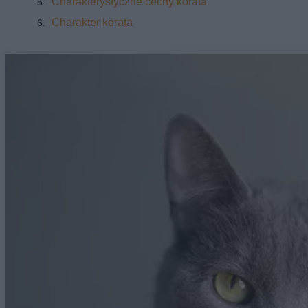
Charakterystyczne cechy korata
Charakter korata