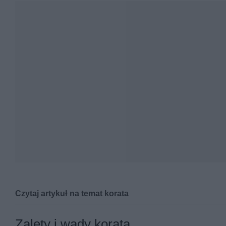
Czytaj artykuł na temat korata
Ten pochodzący z Tajlandii kot jest niezwykle czuły 
Zalety i wady korata